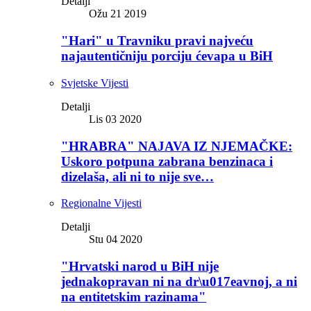
Detalji
Ožu 21 2019
"Hari" u Travniku pravi najveću
najautentičniju porciju ćevapa u BiH
Svjetske Vijesti
Detalji
Lis 03 2020
"HRABRA" NAJAVA IZ NJEMAČKE:
Uskoro potpuna zabrana benzinaca i
dizelaša, ali ni to nije sve…
Regionalne Vijesti
Detalji
Stu 04 2020
"Hrvatski narod u BiH nije
jednakopravan ni na dr\u017eavnoj, a ni
na entitetskim razinama"