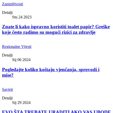
Zanimljivosti
Detalji
Stu 24 2023
Znate li kako ispravno koristiti toalet papir? Greške
koje često radimo su mogući rizici za zdravlje
Regionalne Vijesti
Detalji
Sij 06 2024
Pogledajte koliko koštaju vjenčanja, sprovodi i
mise?
Savjeti
Detalji
Sij 29 2024
EVO ŠTA TREBATE URADITI AKO VAS UBODE