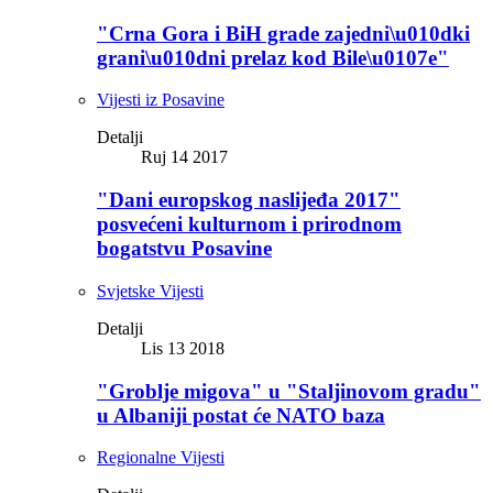
"Crna Gora i BiH grade zajedni\u010dki
grani\u010dni prelaz kod Bile\u0107e"
Vijesti iz Posavine
Detalji
Ruj 14 2017
"Dani europskog naslijeđa 2017"
posvećeni kulturnom i prirodnom
bogatstvu Posavine
Svjetske Vijesti
Detalji
Lis 13 2018
"Groblje migova" u "Staljinovom gradu"
u Albaniji postat će NATO baza
Regionalne Vijesti