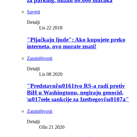
za parking, dužan 80.000 maraka
Savjeti
Detalji
Lis 22 2018
"Pljačkaju ljude": Ako kupujete preko
interneta, ovo morate znati!
Zanimljivosti
Detalji
Lis 08 2020
"Predstavni\u0161tvo RS-a radi protiv
BiH u Washingtonu, negiraju genocid,
\u017eele sankcije za Izetbegovi\u0107a"
Zanimljivosti
Detalji
Ožu 21 2020