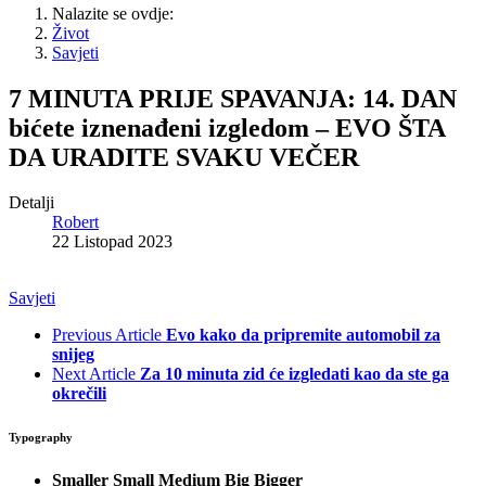
Nalazite se ovdje:
Život
Savjeti
7 MINUTA PRIJE SPAVANJA: 14. DAN
bićete iznenađeni izgledom – EVO ŠTA
DA URADITE SVAKU VEČER
Detalji
Robert
22 Listopad 2023
Savjeti
Previous Article
Evo kako da pripremite automobil za
snijeg
Next Article
Za 10 minuta zid će izgledati kao da ste ga
okrečili
Typography
Smaller
Small
Medium
Big
Bigger