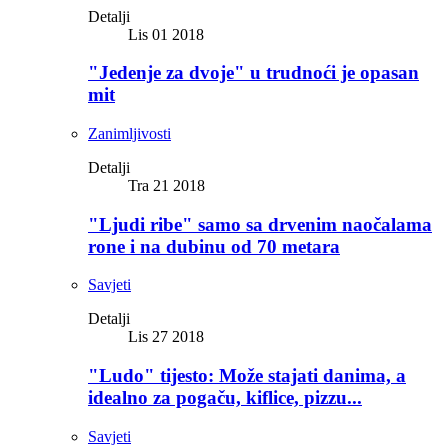
Detalji
Lis 01 2018
"Jedenje za dvoje" u trudnoći je opasan
mit
Zanimljivosti
Detalji
Tra 21 2018
"Ljudi ribe" samo sa drvenim naočalama
rone i na dubinu od 70 metara
Savjeti
Detalji
Lis 27 2018
"Ludo" tijesto: Može stajati danima, a
idealno za pogaču, kiflice, pizzu...
Savjeti