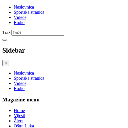
Naslovnica
Sportska stranica
Videos
Radio
Traži
Sidebar
×
Naslovnica
Sportska stranica
Videos
Radio
Magazine menu
Home
Vijesti
Život
Oštra Luka