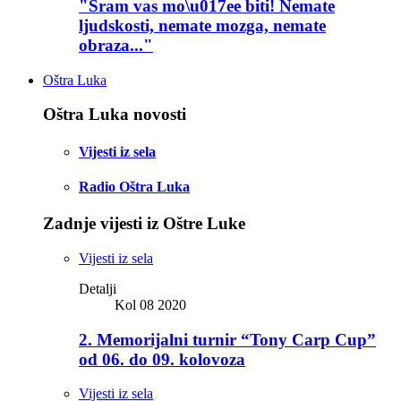
"Sram vas mo\u017ee biti! Nemate
ljudskosti, nemate mozga, nemate
obraza..."
Oštra Luka
Oštra Luka novosti
Vijesti iz sela
Radio Oštra Luka
Zadnje vijesti iz Oštre Luke
Vijesti iz sela
Detalji
Kol 08 2020
2. Memorijalni turnir “Tony Carp Cup”
od 06. do 09. kolovoza
Vijesti iz sela