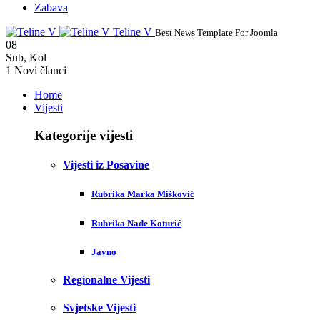
Zabava
Teline V
Best News Template For Joomla
08
Sub
,
Kol
1
Novi članci
Home
Vijesti
Kategorije vijesti
Vijesti iz Posavine
Rubrika Marka Mišković
Rubrika Nade Koturić
Javno
Regionalne Vijesti
Svjetske Vijesti