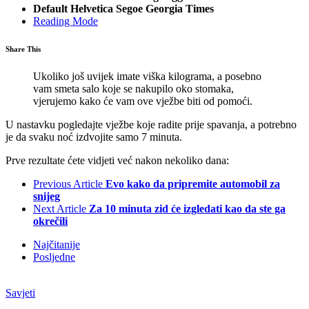
Default
Helvetica
Segoe
Georgia
Times
Reading Mode
Share This
Ukoliko još uvijek imate viška kilograma, a posebno
vam smeta salo koje se nakupilo oko stomaka,
vjerujemo kako će vam ove vježbe biti od pomoći.
U nastavku pogledajte vježbe koje radite prije spavanja, a potrebno
je da svaku noć izdvojite samo 7 minuta.
Prve rezultate ćete vidjeti već nakon nekoliko dana:
Previous Article
Evo kako da pripremite automobil za
snijeg
Next Article
Za 10 minuta zid će izgledati kao da ste ga
okrečili
Najčitanije
Posljedne
Savjeti