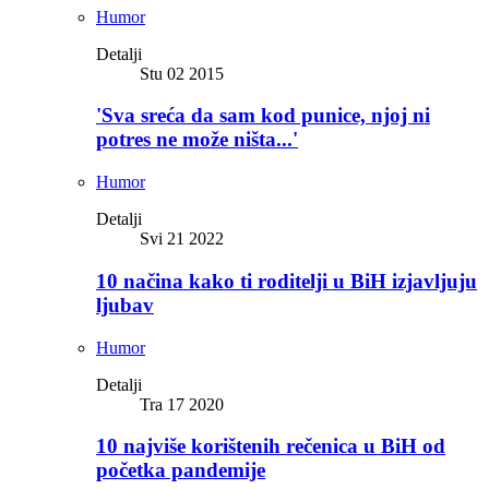
Humor
Detalji
Stu 02 2015
'Sva sreća da sam kod punice, njoj ni
potres ne može ništa...'
Humor
Detalji
Svi 21 2022
10 načina kako ti roditelji u BiH izjavljuju
ljubav
Humor
Detalji
Tra 17 2020
10 najviše korištenih rečenica u BiH od
početka pandemije