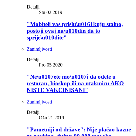
Detalji
Stu 02 2019
"Mobiteli vas prislu\u0161kuju stalno,
postoji ovaj na\u010din da to
sprije\u010dite"
Zanimljivosti
Detalji
Pro 05 2020
"Ne\u0107ete mo\u0107i da odete u
restoran, bioskop ili na utakmicu AKO
NISTE VAKCINISANI"
Zanimljivosti
Detalji
Ožu 21 2019
"Pametniji od države": Nije plaćao kazne