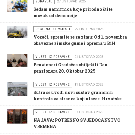
ZDRAVLJE
27 LISTOPAD 2025
Sedam namirnica koje prirodno štite
mozak od demencije
REGIONALNE VIJESTI
27 LISTOPAD 2025
Vozači, spremite se za zimu: Od 1. novembra
obavezne zimske gume i oprema u BiH
VIJESTI IZ POSAVINE
21 LISTOPAD 2025
Penzioneri Gradačca obilježili Dan
penzionera 20. Oktobar 2025
VIJESTI IZ POSAVINE
11 LISTOPAD 2025
Sutra se uvodi novi sustav graničnih
kontrola za strance koji ulaze u Hrvatsku
VIJESTI IZ POSAVINE
07 LISTOPAD 2025
NAJAVA: POTRESNO SVJEDOČANSTVO
VREMENA