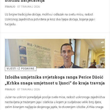
stotinu natjecatelja
FRANJO
07 TRAVANJ 2026
Uz brojne tradicijske običaje, molitvu i odlazak na svetu misu, radost
Uskrsnog zajedništva potvrđena je kroz dva lijepa običaja, bojanje jaja i
tucijadu.
VIJESTI IZ POSAVINE
Izložba umjetnika svjetskoga ranga Perice Džoić
„Krhka snaga umjetnost u ljusci“ do kraja travnja
FRANJO
07 TRAVANJ 2026
Jučer na uskrsni ponedjeljak poslije svete mise, radost uskrsnoga zajedništva
nastavljena je traženjem jaja i slatkiša u kojem je sudjelovao veliki broj djece,
zatim biranjem najljepše obojenoga jajeta, te otvorenjem izložbe „Krhka snaga