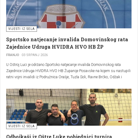
VIJESTI IZ SELA
Sportsko natjecanje invalida Domovinskog rata
Zajednice Udruga HVIDRA HVO HB ŽP
FRANJO
03 SRPANJ 2026
U Oštroj Luci je održano Sportsko natjecanje invalida Domovinskog rata
Zajednice Udruga HVIDRA HVO HB Županije Posavske na kojem su nastupili
ratni vojni invalidi iz Podružnica Orašje, Tuzla Soli, Ravne Brčko, Odžak i
Domaljevac Šamac.
VIJESTI IZ SELA
Odbojkaši iz Oštre Luke pobjednici turnira