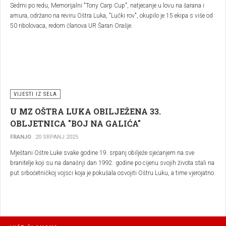
Sedmi po redu, Memorijalni "Tony Carp Cup", natjecanje u lovu na šarana i
amura, održano na reviru Oštra Luka, "Lučki rov", okupilo je 15 ekipa s više od
50 ribolovaca, redom članova UR Šaran Orašje.
VIJESTI IZ SELA
U MZ OŠTRA LUKA OBILJEŽENA 33.
OBLJETNICA "BOJ NA GALIĆA"
FRANJO
20 SRPANJ 2025
Mještani Oštre Luke svake godine 19. srpanj obilježe sjećanjem na sve
branitelje koji su na današnji dan 1992. godine po cijenu svojih života stali na
put srbočetničkoj vojsci koja je pokušala osvojiti Oštru Luku, a time vjerojatno
i prostor tadašnje općine Orašje.