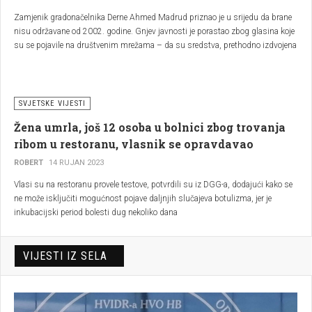
Zamjenik gradonačelnika Derne Ahmed Madrud priznao je u srijedu da brane
nisu održavane od 2002. godine. Gnjev javnosti je porastao zbog glasina koje
su se pojavile na društvenim mrežama – da su sredstva, prethodno izdvojena
u tu svrhu, preraspoređena
SVJETSKE VIJESTI
Žena umrla, još 12 osoba u bolnici zbog trovanja
ribom u restoranu, vlasnik se opravdavao
ROBERT
14 RUJAN 2023
Vlasi su na restoranu provele testove, potvrdili su iz DGG-a, dodajući kako se
ne može isključiti mogućnost pojave daljnjih slučajeva botulizma, jer je
inkubacijski period bolesti dug nekoliko dana
VIJESTI IZ SELA