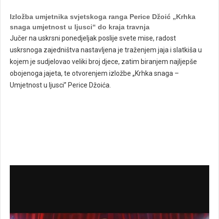
– Umjetnost u ljusci” Perice Džoića.
Izložba umjetnika svjetskoga ranga Perice Džoić „Krhka
snaga umjetnost u ljusci“ do kraja travnja
Jučer na uskrsni ponedjeljak poslije svete mise, radost
uskrsnoga zajedništva nastavljena je traženjem jaja i slatkiša u
kojem je sudjelovao veliki broj djece, zatim biranjem najljepše
obojenoga jajeta, te otvorenjem izložbe „Krhka snaga –
Umjetnost u ljusci” Perice Džoića.