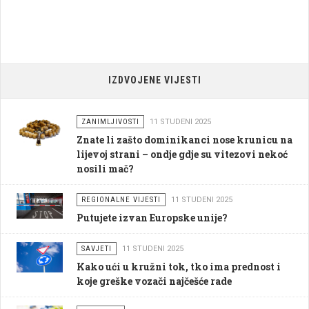
IZDVOJENE VIJESTI
ZANIMLJIVOSTI
11 STUDENI 2025
Znate li zašto dominikanci nose krunicu na
lijevoj strani – ondje gdje su vitezovi nekoć
nosili mač?
REGIONALNE VIJESTI
11 STUDENI 2025
Putujete izvan Europske unije?
SAVJETI
11 STUDENI 2025
Kako ući u kružni tok, tko ima prednost i
koje greške vozači najčešće rade