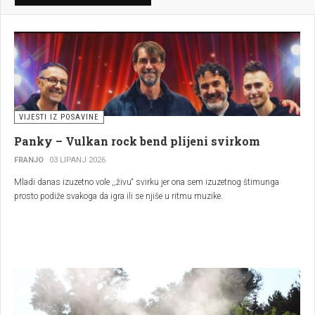
VIJESTI IZ POSAVINE
Panky – Vulkan rock bend plijeni svirkom
FRANJO
03 LIPANJ 2026
Mladi danas izuzetno vole ,,živu“ svirku jer ona sem izuzetnog štimunga
prosto podiže svakoga da igra ili se njiše u ritmu muzike.