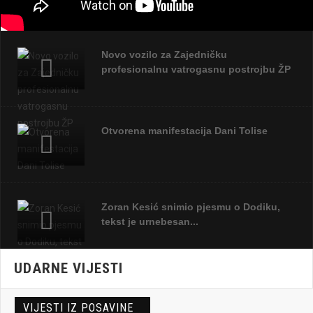
Novo vozilo za Zajedničku
profesionalnu vatrogasnu postrojbu ŽP
Otvorena manifestacija Dani Tolise
Zoran Kesić snimio pjesmu o Dodiku,
tekst je urnebesan...
UDARNE VIJESTI
Katastrofa u Bošnjacima
VIJESTI IZ POSAVINE