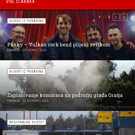
CURRENT EVENTS
VIŠE ČLANAKA
of
1
3
PREVIOUS
NEXT
VIJESTI IZ POSAVINE
Panky – Vulkan rock bend plijeni svirkom
FRANJO
03 LIPANJ 2026
VIJESTI IZ POSAVINE
Zaprašivanje komaraca na području grada Orašja
FRANJO
26 SVIBANJ 2026
REGIONALNE VIJESTI