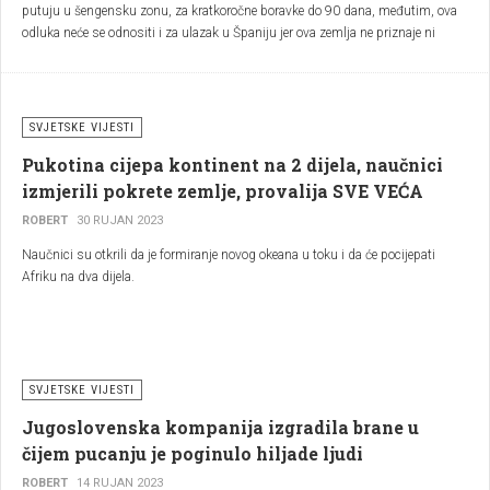
putuju u šengensku zonu, za kratkoročne boravke do 90 dana, međutim, ova
odluka neće se odnositi i za ulazak u Španiju jer ova zemlja ne priznaje ni
Kosovo niti njihova dokumenta, objavljeno je na sajtu njemačke ambasade u
Prištini.
SVJETSKE VIJESTI
Pukotina cijepa kontinent na 2 dijela, naučnici
izmjerili pokrete zemlje, provalija SVE VEĆA
ROBERT
30 RUJAN 2023
Naučnici su otkrili da je formiranje novog okeana u toku i da će pocijepati
Afriku na dva dijela.
SVJETSKE VIJESTI
Jugoslovenska kompanija izgradila brane u
čijem pucanju je poginulo hiljade ljudi
ROBERT
14 RUJAN 2023