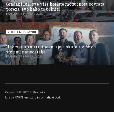
Građani BiH sve više koriste mogućnost povrata
poreza, evo kako to učiniti
FRANJO
13 TRAVANJ 2026
VIJESTI IZ POSAVINE
Uskrsni turniri u tucanju jaja okupili više od
stotinu natjecatelja
FRANJO
07 TRAVANJ 2026
Copyright © 2026 Oštra Luka.
Izrada
PARIS - uslužno informaticki obrt
.