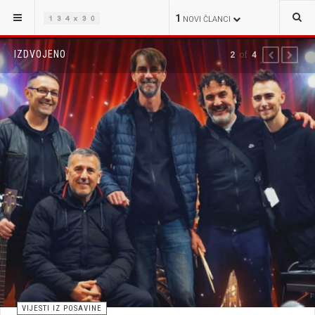
1
NOVI ČLANCI
IZDVOJENO
of
2
4
PREVIOUS
NEXT
VIJESTI IZ POSAVINE