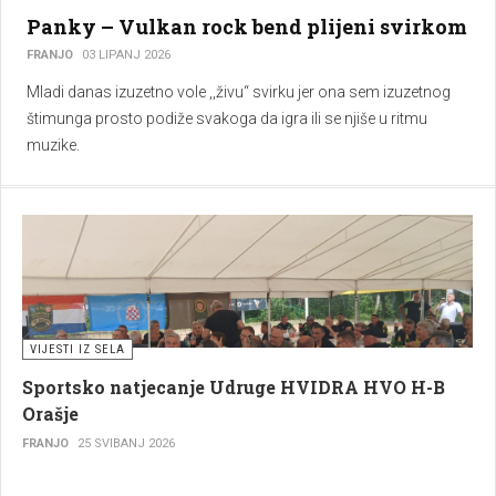
Panky – Vulkan rock bend plijeni svirkom
FRANJO
03 LIPANJ 2026
Mladi danas izuzetno vole ,,živu“ svirku jer ona sem izuzetnog
štimunga prosto podiže svakoga da igra ili se njiše u ritmu
muzike.
VIJESTI IZ SELA
Sportsko natjecanje Udruge HVIDRA HVO H-B
Orašje
FRANJO
25 SVIBANJ 2026