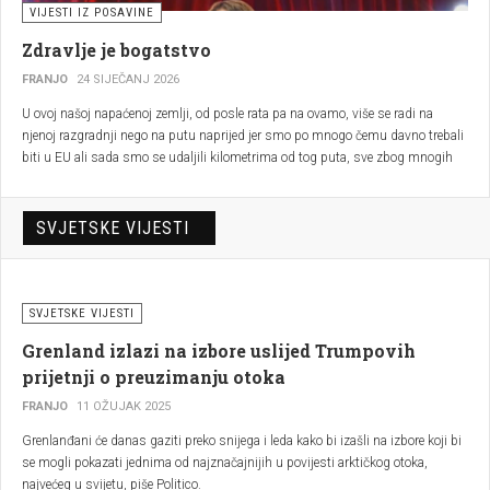
VIJESTI IZ POSAVINE
Zdravlje je bogatstvo
FRANJO
24 SIJEČANJ 2026
U ovoj našoj napaćenoj zemlji, od posle rata pa na ovamo, više se radi na
njenoj razgradnji nego na putu naprijed jer smo po mnogo čemu davno trebali
biti u EU ali sada smo se udaljili kilometrima od tog puta, sve zbog mnogih
težnji ka razgradnji države i ličnih interesa.
SVJETSKE VIJESTI
SVJETSKE VIJESTI
Grenland izlazi na izbore uslijed Trumpovih
prijetnji o preuzimanju otoka
FRANJO
11 OŽUJAK 2025
Grenlanđani će danas gaziti preko snijega i leda kako bi izašli na izbore koji bi
se mogli pokazati jednima od najznačajnijih u povijesti arktičkog otoka,
najvećeg u svijetu, piše Politico.