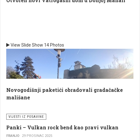
Otvoren novi Vatrogasni dom u Donjoj Mahali
View Slide Show
14 Photos
Novogodišnji paketići obradovali gradačačke
mališane
VIJESTI IZ POSAVINE
Panki – Vulkan rock bend kao pravi vulkan
FRANJO
29 PROSINAC 2025