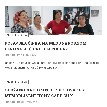
VIJESTI IZ SELA
POSAVSKA ČIPKA NA MEĐUNARODNOM
FESTIVALU ČIPKE U LEPOGLAVI
FRANJO
12 RUJAN 2025
lanice KUD-a Ravnica Oštra Luka-Bok i ove će godine sudjelovati na poznatom
Međunarodnom festivalu čipke u Lepoglavi.
VIJESTI IZ SELA
ODRŽANO NATJECANJE RIBOLOVACA 7.
MEMORIJALNI "TONY CARP CUP"
FRANJO
18 KOLOVOZ 2025