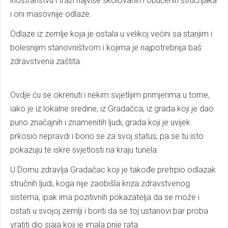
inostranstvu i traži najviše školovanih i obučenih stručnjaka
i oni masovnije odlaze.
Odlaze iz zemlje koja je ostala u velikoj većini sa starijim i
bolesnijim stanovništvom i kojima je najpotrebnija baš
zdravstvena zaštita.
Ovdje ću se okrenuti i nekim svjetlijim primjerima u tome,
iako je iz lokalne sredine, iz Gradačca, iz grada koji je dao
puno značajnih i znamenitih ljudi, grada koji je uvijek
prkosio nepravdi i borio se za svoj status, pa se tu isto
pokazuju te iskre svjetlosti na kraju tunela.
U Domu zdravlja Gradačac koji je takođe pretrpio odlazak
stručnih ljudi, koga nije zaobišla kriza zdravstvenog
sistema, ipak ima pozitivnih pokazatelja da se može i
ostati u svojoj zemlji i boriti da se toj ustanovi bar proba
vratiti dio sjaja koji je imala prije rata.