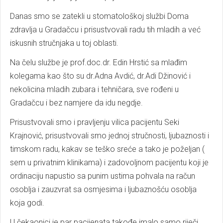
Danas smo se zatekli u stomatološkoj službi Doma
zdravlja u Gradačcu i prisustvovali radu tih mladih a već
iskusnih stručnjaka u toj oblasti.
Na čelu službe je prof.doc.dr. Edin Hrstić sa mlađim
kolegama kao što su dr.Adna Avdić, dr.Adi Džinović i
nekolicina mladih zubara i tehničara, sve rođeni u
Gradačcu i bez namjere da idu negdje.
Prisustvovali smo i pravljenju vilica pacijentu Seki
Krajnović, prisustvovali smo jednoj stručnosti, ljubaznosti i
timskom radu, kakav se teško sreće a tako je poželjan (
sem u privatnim klinikama) i zadovoljnom pacijentu koji je
ordinaciju napustio sa punim ustima pohvala na račun
osoblja i zauzvrat sa osmjesima i ljubaznošću osoblja
koja godi.
U čekaonici je par pacijenata takođe imalo samo riječi