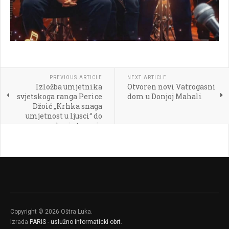
PREVIOUS ARTICLE
NEXT ARTICLE
Izložba umjetnika
Otvoren novi Vatrogasni
svjetskoga ranga Perice
dom u Donjoj Mahali
Džoić „Krhka snaga
umjetnost u ljusci“ do
kraja travnja
Copyright © 2026 Oštra Luka.
Izrada
PARIS - uslužno informaticki obrt
.