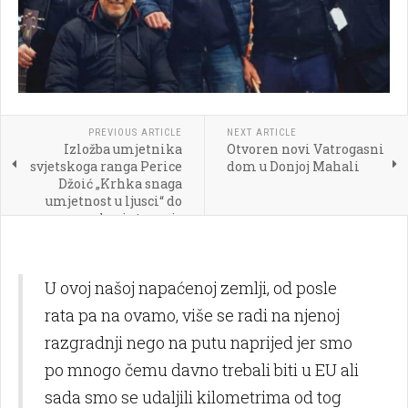
PREVIOUS ARTICLE
NEXT ARTICLE
Izložba umjetnika
Otvoren novi Vatrogasni
svjetskoga ranga Perice
dom u Donjoj Mahali
Džoić „Krhka snaga
umjetnost u ljusci“ do
kraja travnja
U ovoj našoj napaćenoj zemlji, od posle
rata pa na ovamo, više se radi na njenoj
razgradnji nego na putu naprijed jer smo
po mnogo čemu davno trebali biti u EU ali
sada smo se udaljili kilometrima od tog