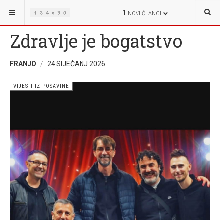
NALAZITE SE OVDJE:
VIJESTI
VIJESTI IZ POSAVINE
1
NOVI ČLANCI
Zdravlje je bogatstvo
FRANJO
24 SIJEČANJ 2026
VIJESTI IZ POSAVINE