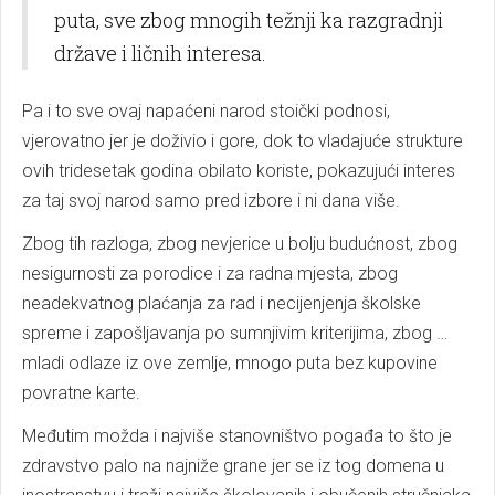
puta, sve zbog mnogih težnji ka razgradnji
države i ličnih interesa.
Pa i to sve ovaj napaćeni narod stoički podnosi,
vjerovatno jer je doživio i gore, dok to vladajuće strukture
ovih tridesetak godina obilato koriste, pokazujući interes
za taj svoj narod samo pred izbore i ni dana više.
Zbog tih razloga, zbog nevjerice u bolju budućnost, zbog
nesigurnosti za porodice i za radna mjesta, zbog
neadekvatnog plaćanja za rad i necijenjenja školske
spreme i zapošljavanja po sumnjivim kriterijima, zbog …
mladi odlaze iz ove zemlje, mnogo puta bez kupovine
povratne karte.
Međutim možda i najviše stanovništvo pogađa to što je
zdravstvo palo na najniže grane jer se iz tog domena u