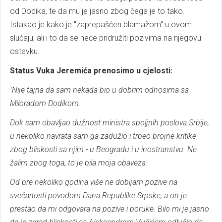
od Dodika, te da mu je jasno zbog čega je to tako.
Istakao je kako je "zaprepašćen blamažom" u ovom
slučaju, ali i to da se neće pridružiti pozivima na njegovu
ostavku.
Status Vuka Jeremića prenosimo u cjelosti:
"Nije tajna da sam nekada bio u dobrim odnosima sa
Miloradom Dodikom.
Dok sam obavljao dužnost ministra spoljnih poslova Srbije,
u nekoliko navrata sam ga zadužio i trpeo brojne kritike
zbog bliskosti sa njim - u Beogradu i u inostranstvu. Ne
žalim zbog toga, to je bila moja obaveza.
Od pre nekoliko godina više ne dobijam pozive na
svečanosti povodom Dana Republike Srpske, a on je
prestao da mi odgovara na pozive i poruke. Bilo mi je jasno