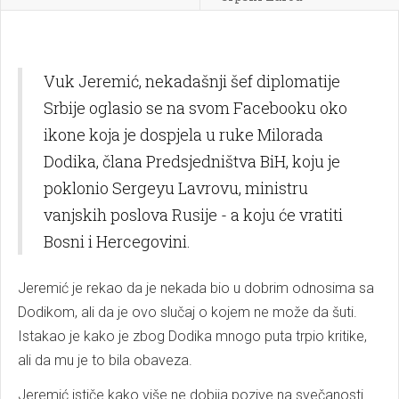
Vuk Jeremić, nekadašnji šef diplomatije
Srbije oglasio se na svom Facebooku oko
ikone koja je dospjela u ruke Milorada
Dodika, člana Predsjedništva BiH, koju je
poklonio Sergeyu Lavrovu, ministru
vanjskih poslova Rusije - a koju će vratiti
Bosni i Hercegovini.
Jeremić je rekao da je nekada bio u dobrim odnosima sa
Dodikom, ali da je ovo slučaj o kojem ne može da šuti.
Istakao je kako je zbog Dodika mnogo puta trpio kritike,
ali da mu je to bila obaveza.
Jeremić ističe kako više ne dobija pozive na svečanosti