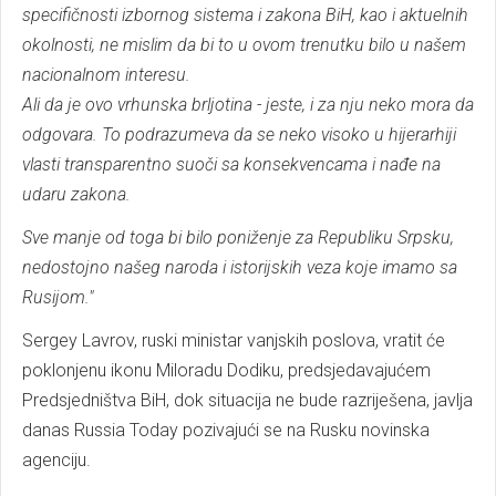
specifičnosti izbornog sistema i zakona BiH, kao i aktuelnih
okolnosti, ne mislim da bi to u ovom trenutku bilo u našem
nacionalnom interesu.
Ali da je ovo vrhunska brljotina - jeste, i za nju neko mora da
odgovara. To podrazumeva da se neko visoko u hijerarhiji
vlasti transparentno suoči sa konsekvencama i nađe na
udaru zakona.
Sve manje od toga bi bilo poniženje za Republiku Srpsku,
nedostojno našeg naroda i istorijskih veza koje imamo sa
Rusijom."
Sergey Lavrov, ruski ministar vanjskih poslova, vratit će
poklonjenu ikonu Miloradu Dodiku, predsjedavajućem
Predsjedništva BiH, dok situacija ne bude razriješena, javlja
danas Russia Today pozivajući se na Rusku novinska
agenciju.