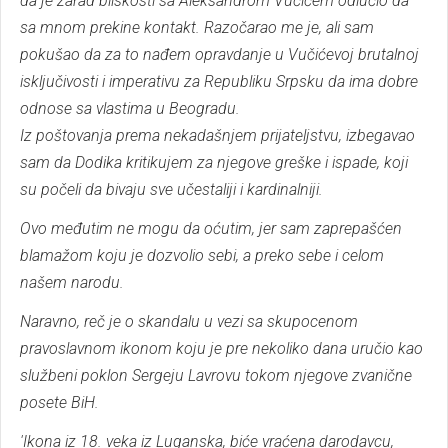
da je zarad bliskosti sa Aleksandrom Vučićem odlučio da
sa mnom prekine kontakt. Razočarao me je, ali sam
pokušao da za to nađem opravdanje u Vučićevoj brutalnoj
isključivosti i imperativu za Republiku Srpsku da ima dobre
odnose sa vlastima u Beogradu.
Iz poštovanja prema nekadašnjem prijateljstvu, izbegavao
sam da Dodika kritikujem za njegove greške i ispade, koji
su počeli da bivaju sve učestaliji i kardinalniji.
Ovo međutim ne mogu da oćutim, jer sam zaprepašćen
blamažom koju je dozvolio sebi, a preko sebe i celom
našem narodu.
Naravno, reč je o skandalu u vezi sa skupocenom
pravoslavnom ikonom koju je pre nekoliko dana uručio kao
službeni poklon Sergeju Lavrovu tokom njegove zvanične
posete BiH.
'Ikona iz 18. veka iz Luganska, biće vraćena darodavcu,