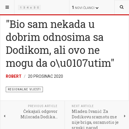
NALAZITE SE OVDJE:
VIJESTI
REGIONALNE VIJESTI
1
NOVI ČLANCI
"Bio sam nekada u
dobrim odnosima sa
Dodikom, ali ovo ne
mogu da o\u0107utim"
ROBERT
20 PROSINAC 2020
REGIONALNE VIJESTI
PREVIOUS ARTICLE
NEXT ARTICLE
Čekajući odgovor
Mladen Ivanić: Za
Milorada Dodika...
Dodikovu sramotu me
nije briga, osramotio je
srpski narod