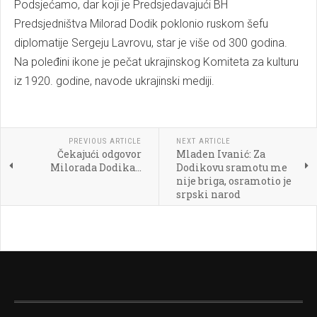
Podsjećamo, dar koji je Predsjedavajući BH
Predsjedništva Milorad Dodik poklonio ruskom šefu
diplomatije Sergeju Lavrovu, star je više od 300 godina.
Na poleđini ikone je pečat ukrajinskog Komiteta za kulturu
iz 1920. godine, navode ukrajinski mediji.
PREVIOUS ARTICLE
NEXT ARTICLE
Čekajući odgovor
Mladen Ivanić: Za
Milorada Dodika...
Dodikovu sramotu me
nije briga, osramotio je
srpski narod