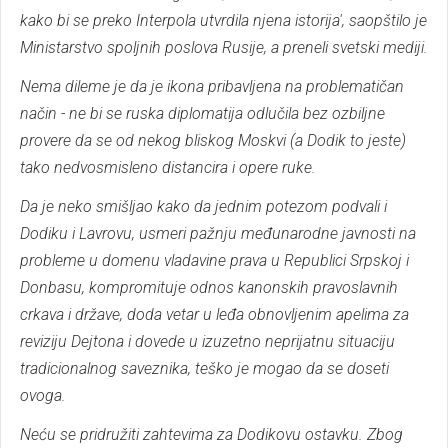
kako bi se preko Interpola utvrdila njena istorija', saopštilo je
Ministarstvo spoljnih poslova Rusije, a preneli svetski mediji.
Nema dileme je da je ikona pribavljena na problematičan
način - ne bi se ruska diplomatija odlučila bez ozbiljne
provere da se od nekog bliskog Moskvi (a Dodik to jeste)
tako nedvosmisleno distancira i opere ruke.
Da je neko smišljao kako da jednim potezom podvali i
Dodiku i Lavrovu, usmeri pažnju međunarodne javnosti na
probleme u domenu vladavine prava u Republici Srpskoj i
Donbasu, kompromituje odnos kanonskih pravoslavnih
crkava i države, doda vetar u leđa obnovljenim apelima za
reviziju Dejtona i dovede u izuzetno neprijatnu situaciju
tradicionalnog saveznika, teško je mogao da se doseti
ovoga.
Neću se pridružiti zahtevima za Dodikovu ostavku. Zbog