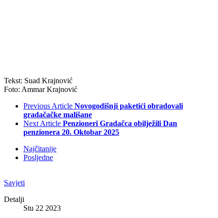
Tekst: Suad Krajnović
Foto: Ammar Krajnović
Previous Article
Novogodišnji paketići obradovali
gradačačke mališane
Next Article
Penzioneri Gradačca obilježili Dan
penzionera 20. Oktobar 2025
Najčitanije
Posljedne
Savjeti
Detalji
Stu 22 2023