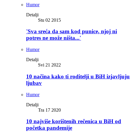
Humor
Detalji
Stu 02 2015
'Sva sreća da sam kod punice, njoj ni
potres ne može ništa...'
Humor
Detalji
Svi 21 2022
10 načina kako ti roditelji u BiH izjavljuju
ljubav
Humor
Detalji
Tra 17 2020
10 najviše korištenih rečenica u BiH od
početka pandemije