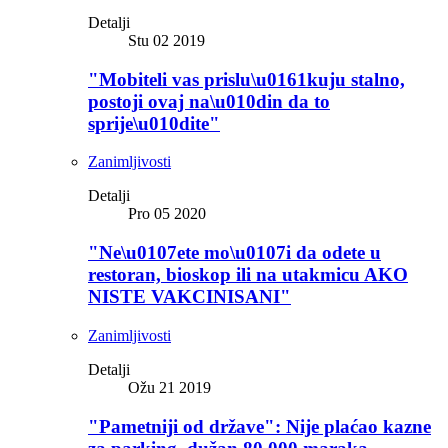
Detalji
Stu 02 2019
"Mobiteli vas prislu\u0161kuju stalno,
postoji ovaj na\u010din da to
sprije\u010dite"
Zanimljivosti
Detalji
Pro 05 2020
"Ne\u0107ete mo\u0107i da odete u
restoran, bioskop ili na utakmicu AKO
NISTE VAKCINISANI"
Zanimljivosti
Detalji
Ožu 21 2019
"Pametniji od države": Nije plaćao kazne