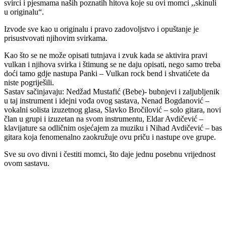
svirci i pjesmama naših poznatih hitova koje su ovi momci ,,skinuli
u originalu“.
Izvode sve kao u originalu i pravo zadovoljstvo i opuštanje je
prisustvovati njihovim svirkama.
Kao što se ne može opisati tutnjava i zvuk kada se aktivira pravi
vulkan i njihova svirka i štimung se ne daju opisati, nego samo treba
doći tamo gdje nastupa Panki – Vulkan rock bend i shvatićete da
niste pogriješili.
Sastav sačinjavaju: Nedžad Mustafić (Bebe)- bubnjevi i zaljubljenik
u taj instrument i idejni vođa ovog sastava, Nenad Bogdanović –
vokalni solista izuzetnog glasa, Slavko Bročilović – solo gitara, novi
član u grupi i izuzetan na svom instrumentu, Eldar Avdičević –
klavijature sa odličnim osjećajem za muziku i Nihad Avdičević – bas
gitara koja fenomenalno zaokružuje ovu priču i nastupe ove grupe.
Sve su ovo divni i čestiti momci, što daje jednu posebnu vrijednost
ovom sastavu.