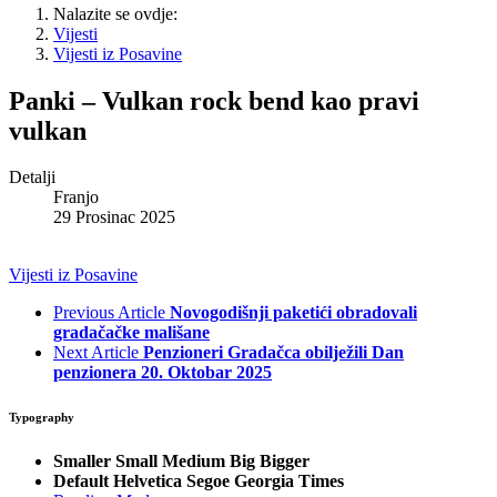
Nalazite se ovdje:
Vijesti
Vijesti iz Posavine
Panki – Vulkan rock bend kao pravi
vulkan
Detalji
Franjo
29 Prosinac 2025
Vijesti iz Posavine
Previous Article
Novogodišnji paketići obradovali
gradačačke mališane
Next Article
Penzioneri Gradačca obilježili Dan
penzionera 20. Oktobar 2025
Typography
Smaller
Small
Medium
Big
Bigger
Default
Helvetica
Segoe
Georgia
Times