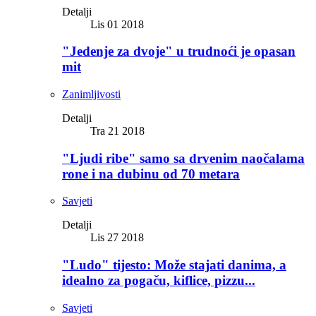
Detalji
Lis 01 2018
"Jedenje za dvoje" u trudnoći je opasan
mit
Zanimljivosti
Detalji
Tra 21 2018
"Ljudi ribe" samo sa drvenim naočalama
rone i na dubinu od 70 metara
Savjeti
Detalji
Lis 27 2018
"Ludo" tijesto: Može stajati danima, a
idealno za pogaču, kiflice, pizzu...
Savjeti