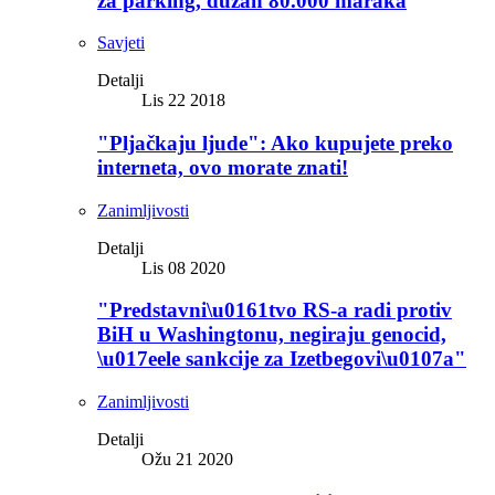
za parking, dužan 80.000 maraka
Savjeti
Detalji
Lis 22 2018
"Pljačkaju ljude": Ako kupujete preko
interneta, ovo morate znati!
Zanimljivosti
Detalji
Lis 08 2020
"Predstavni\u0161tvo RS-a radi protiv
BiH u Washingtonu, negiraju genocid,
\u017eele sankcije za Izetbegovi\u0107a"
Zanimljivosti
Detalji
Ožu 21 2020