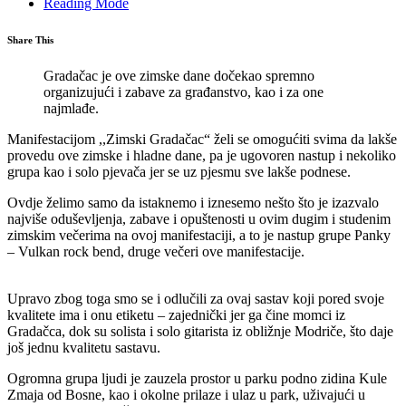
Reading Mode
Share This
Gradačac je ove zimske dane dočekao spremno
organizujući i zabave za građanstvo, kao i za one
najmlađe.
Manifestacijom ,,Zimski Gradačac“ želi se omogućiti svima da lakše
provedu ove zimske i hladne dane, pa je ugovoren nastup i nekoliko
grupa kao i solo pjevača jer se uz pjesmu sve lakše podnese.
Ovdje želimo samo da istaknemo i iznesemo nešto što je izazvalo
najviše oduševljenja, zabave i opuštenosti u ovim dugim i studenim
zimskim večerima na ovoj manifestaciji, a to je nastup grupe Panky
– Vulkan rock bend, druge večeri ove manifestacije.
Upravo zbog toga smo se i odlučili za ovaj sastav koji pored svoje
kvalitete ima i onu etiketu – zajednički jer ga čine momci iz
Gradačca, dok su solista i solo gitarista iz obližnje Modriče, što daje
još jednu kvalitetu sastavu.
Ogromna grupa ljudi je zauzela prostor u parku podno zidina Kule
Zmaja od Bosne, kao i okolne prilaze i ulaz u park, uživajući u