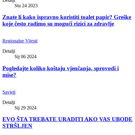
Detalji
Stu 24 2023
Znate li kako ispravno koristiti toalet papir? Greške
koje često radimo su mogući rizici za zdravlje
Regionalne Vijesti
Detalji
Sij 06 2024
Pogledajte koliko koštaju vjenčanja, sprovodi i
mise?
Savjeti
Detalji
Sij 29 2024
EVO ŠTA TREBATE URADITI AKO VAS UBODE
STRŠLJEN