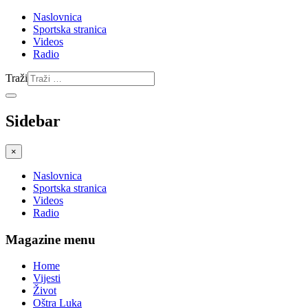
Naslovnica
Sportska stranica
Videos
Radio
Traži
Sidebar
×
Naslovnica
Sportska stranica
Videos
Radio
Magazine menu
Home
Vijesti
Život
Oštra Luka