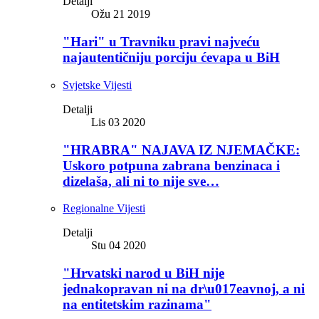
Detalji
Ožu 21 2019
"Hari" u Travniku pravi najveću
najautentičniju porciju ćevapa u BiH
Svjetske Vijesti
Detalji
Lis 03 2020
"HRABRA" NAJAVA IZ NJEMAČKE:
Uskoro potpuna zabrana benzinaca i
dizelaša, ali ni to nije sve…
Regionalne Vijesti
Detalji
Stu 04 2020
"Hrvatski narod u BiH nije
jednakopravan ni na dr\u017eavnoj, a ni
na entitetskim razinama"