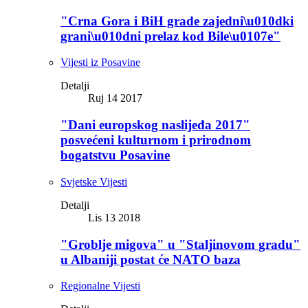
"Crna Gora i BiH grade zajedni\u010dki
grani\u010dni prelaz kod Bile\u0107e"
Vijesti iz Posavine
Detalji
Ruj 14 2017
"Dani europskog naslijeđa 2017"
posvećeni kulturnom i prirodnom
bogatstvu Posavine
Svjetske Vijesti
Detalji
Lis 13 2018
"Groblje migova" u "Staljinovom gradu"
u Albaniji postat će NATO baza
Regionalne Vijesti