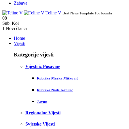
Zabava
Teline V
Best News Template For Joomla
08
Sub
,
Kol
1
Novi članci
Home
Vijesti
Kategorije vijesti
Vijesti iz Posavine
Rubrika Marka Mišković
Rubrika Nade Koturić
Javno
Regionalne Vijesti
Svjetske Vijesti