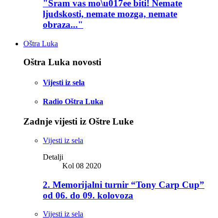
"Sram vas mo\u017ee biti! Nemate
ljudskosti, nemate mozga, nemate
obraza..."
Oštra Luka
Oštra Luka novosti
Vijesti iz sela
Radio Oštra Luka
Zadnje vijesti iz Oštre Luke
Vijesti iz sela
Detalji
Kol 08 2020
2. Memorijalni turnir “Tony Carp Cup”
od 06. do 09. kolovoza
Vijesti iz sela