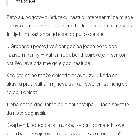
muzike.
Zato su, pogotovo ljeti, takvi nastupi interesantni za mlade
i prosto ih mame da obavezno budu na takvim skupovima
ili u ljetnjim baštama gdje se potpuno opuste.
U Gradačcu postoji već par godina jedan bend pod
nazivom Panky – Vulkan rock bend koji svojom svirkom
oduševljava prisutne gdje god nastupa.
Kao što se ne može opisati tutnjava i zvuk kada se
aktivira pravi vulkan i njihova svirka i stvoreni štimung se
ne daju opisati.
Treba samo doći tamo gdje oni nastupaju i tada shvatite
da niste pogriješili.
Ovaj bend, pored panki muzike, izvodi i poznate hitove
kao i balade koje ovi momci izvode ,,kao u originalu“.