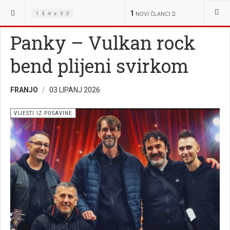
NALAZITE SE OVDJE:
VIJESTI
VIJESTI IZ POSAVINE
1
NOVI ČLANCI
Panky – Vulkan rock
bend plijeni svirkom
FRANJO
03 LIPANJ 2026
VIJESTI IZ POSAVINE