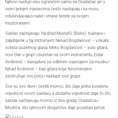
Njihovi nastupi nisu ograničeni samo na Gradačac jer u
ovim ljetnjim mjesecima često nastupaju i na moru,
oduševljavajući naše i strane turiste sa svojim
muziciranjem.
Sastav sačinjavaju: Nedžad Mustafić (Bebe)- bubnjevi i
zaljubljenik u taj instrument, Nenad Bogdanović – vokalni
solista izuzetnog glasa, Mirko Bogdanović – solo gitara,
novi član u grupi i izuzetan na svom instrumentu, Eldar
Avdičević – klavijature sa odličnim osjećajem za muziku i
Nihad Avdičević – bas gitara koja fenomenalno
zaokružuje ovu priču i nastupe ove grupe.
Sve su ovo divni i čestiti momci, što daje jednu posebnu
vrijednost ovom sastavu a dodatnu vrijednost daje to što
sastav sačinjavaju momci iz dva grada: Gradačca i
Modriče, što njihovom drugarstvu daje poseban pečat.