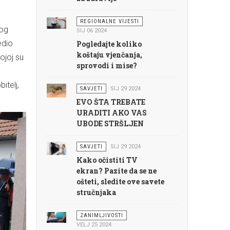
REGIONALNE VIJESTI
log
SIJ 06 2024
edio
Pogledajte koliko
koštaju vjenčanja,
ojoj su
sprovodi i mise?
itelj,
SAVJETI
SIJ 29 2024
EVO ŠTA TREBATE
URADITI AKO VAS
UBODE STRŠLJEN
SAVJETI
SIJ 29 2024
Kako očistiti TV
ekran? Pazite da se ne
ošteti, sledite ove savete
stručnjaka
ZANIMLJIVOSTI
VELJ 25 2024