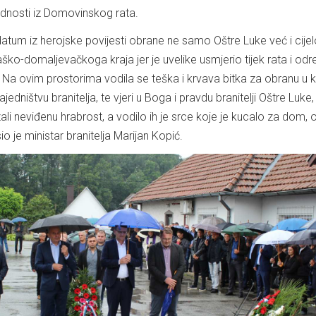
jednosti iz Domovinskog rata.
atum iz herojske povijesti obrane ne samo Oštre Luke već i cije
ko-domaljevačkoga kraja jer je uvelike usmjerio tijek rata i odr
Na ovim prostorima vodila se teška i krvava bitka za obranu u k
ajedništvu branitelja, te vjeri u Boga i pravdu branitelji Oštre Luke,
li neviđenu hrabrost, a vodilo ih je srce koje je kucalo za dom, ob
io je ministar branitelja Marijan Kopić.