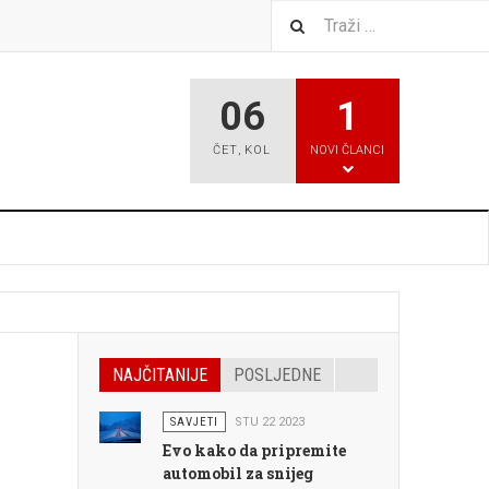
06
1
ČET
,
KOL
NOVI ČLANCI
NAJČITANIJE
POSLJEDNE
SAVJETI
STU 22 2023
Evo kako da pripremite
automobil za snijeg