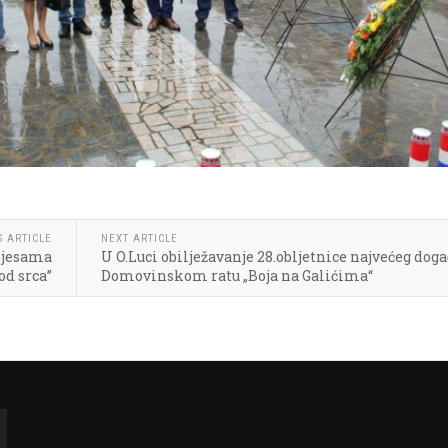
S ARTICLE
NEXT ARTICLE
 pjesama
U O.Luci obilježavanje 28.obljetnice najvećeg doga
od srca”
Domovinskom ratu „Boja na Galićima“