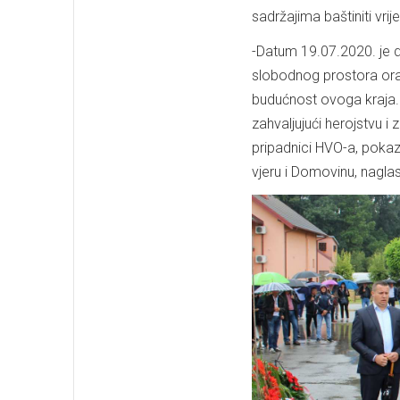
sadržajima baštiniti vri
-Datum 19.07.2020. je d
slobodnog prostora oraš
budućnost ovoga kraja. 
zahvaljujući herojstvu i z
pripadnici HVO-a, pokaza
vjeru i Domovinu, naglas