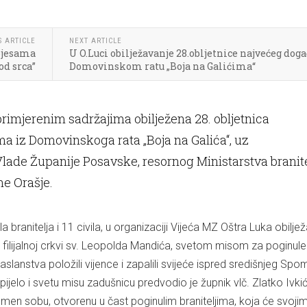
S ARTICLE
NEXT ARTICLE
 pjesama
U O.Luci obilježavanje 28.obljetnice najvećeg doga
od srca”
Domovinskom ratu „Boja na Galićima“
 primjerenim sadržajima obilježena 28. obljetnica
a iz Domovinskoga rata „Boja na Galića“, uz
Vlade Županije Posavske, resornog Ministarstva branite
ne Orašje.
branitelja i 11 civila, u organizaciji Vijeća MZ Oštra Luka obilje
 filijalnoj crkvi sv. Leopolda Mandića, svetom misom za poginule
zaslanstva položili vijence i zapalili svijeće ispred središnjeg Sp
Opijelo i svetu misu zadušnicu predvodio je župnik vlč. Zlatko Ivkić 
en sobu, otvorenu u čast poginulim braniteljima, koja će svoji