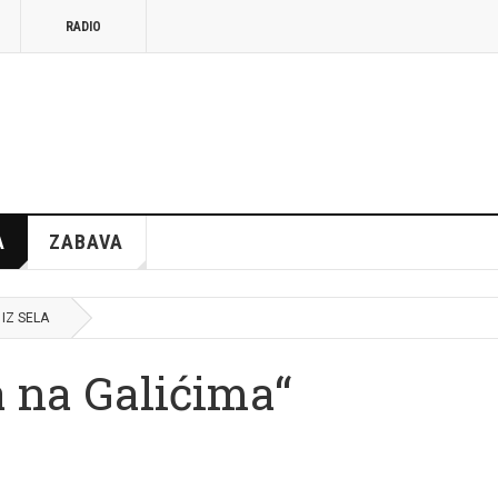
RADIO
A
ZABAVA
 IZ SELA
a na Galićima“