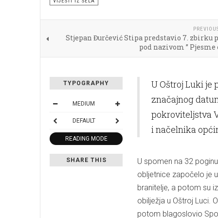
VIJESTI IZ SELA
PREVIOU
Stjepan Đurčević Stipa predstavio 7. zbirku
pod nazivom ” Pjesme 
U Oštroj Luki je
TYPOGRAPHY
značajnog datum
MEDIUM
pokroviteljstva 
DEFAULT
i načelnika opći
READING MODE
SHARE THIS
U spomen na 32 poginula 
obljetnice započelo je u
branitelje, a potom su i
obilježja u Oštroj Luci. 
potom blagoslovio Spom