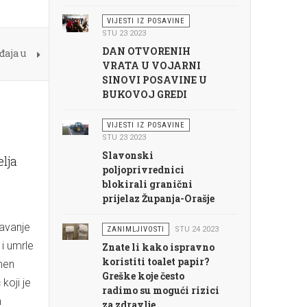
VIJESTI IZ POSAVINE
STU 23 2023
DAN OTVORENIH
đaja u
VRATA U VOJARNI
SINOVI POSAVINE U
BUKOVOJ GREDI
VIJESTI IZ POSAVINE
STU 23 2023
Slavonski
lja
poljoprivrednici
blokirali granični
prijelaz Županja-Orašje
žavanje
ZANIMLJIVOSTI
STU 24 2023
 i umrle
Znate li kako ispravno
koristiti toalet papir?
omen
Greške koje često
koji je
radimo su mogući rizici
m
za zdravlje