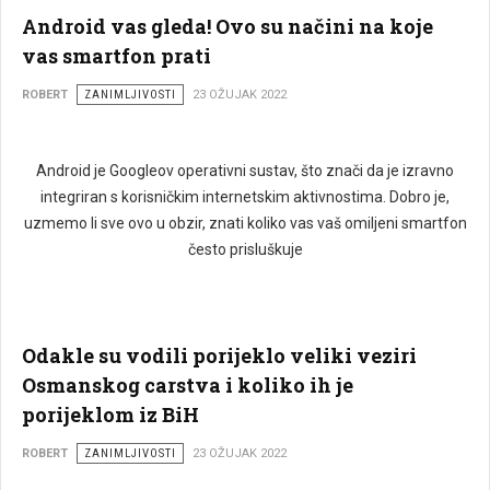
Android vas gleda! Ovo su načini na koje
vas smartfon prati
ROBERT
ZANIMLJIVOSTI
23 OŽUJAK 2022
Android je Googleov operativni sustav, što znači da je izravno
integriran s korisničkim internetskim aktivnostima. Dobro je,
uzmemo li sve ovo u obzir, znati koliko vas vaš omiljeni smartfon
često prisluškuje
Odakle su vodili porijeklo veliki veziri
Osmanskog carstva i koliko ih je
porijeklom iz BiH
ROBERT
ZANIMLJIVOSTI
23 OŽUJAK 2022