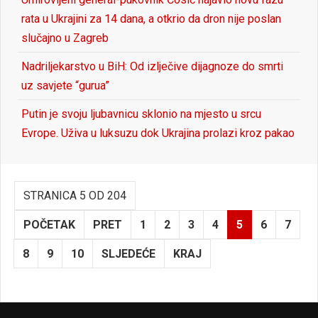
rata u Ukrajini za 14 dana, a otkrio da dron nije poslan
slučajno u Zagreb
Nadriljekarstvo u BiH: Od izlječive dijagnoze do smrti
uz savjete “gurua”
Putin je svoju ljubavnicu sklonio na mjesto u srcu
Evrope. Uživa u luksuzu dok Ukrajina prolazi kroz pakao
STRANICA 5 OD 204
POČETAK
PRET
1
2
3
4
5
6
7
8
9
10
SLJEDEĆE
KRAJ