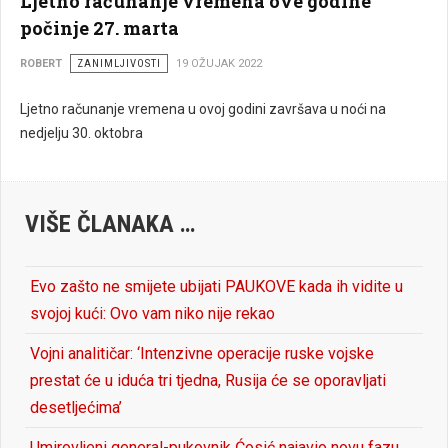
Ljetno računanje vremena ove godine
počinje 27. marta
ROBERT
ZANIMLJIVOSTI
19 OŽUJAK 2022
Ljetno računanje vremena u ovoj godini završava u noći na
nedjelju 30. oktobra
VIŠE ČLANAKA …
Evo zašto ne smijete ubijati PAUKOVE kada ih vidite u
svojoj kući: Ovo vam niko nije rekao
Vojni analitičar: ‘Intenzivne operacije ruske vojske
prestat će u iduća tri tjedna, Rusija će se oporavljati
desetljećima’
Umirovljeni general-pukovnik Ćosić najavio novu fazu