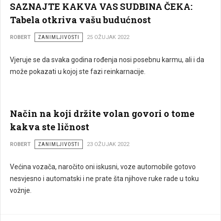
SAZNAJTE KAKVA VAS SUDBINA ČEKA:
Tabela otkriva vašu budućnost
ROBERT
ZANIMLJIVOSTI
25 OŽUJAK 2022
Vjeruje se da svaka godina rođenja nosi posebnu karmu, ali i da
može pokazati u kojoj ste fazi reinkarnacije.
Način na koji držite volan govori o tome
kakva ste ličnost
ROBERT
ZANIMLJIVOSTI
23 OŽUJAK 2022
Većina vozača, naročito oni iskusni, voze automobile gotovo
nesvjesno i automatski i ne prate šta njihove ruke rade u toku
vožnje.