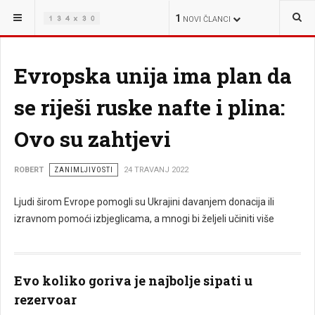
NALAZITE SE OVDJE:
ŽIVOT
1
NOVI ČLANCI
Evropska unija ima plan da
se riješi ruske nafte i plina:
Ovo su zahtjevi
ROBERT
ZANIMLJIVOSTI
24 TRAVANJ 2022
Ljudi širom Evrope pomogli su Ukrajini davanjem donacija ili
izravnom pomoći izbjeglicama, a mnogi bi željeli učiniti više
Evo koliko goriva je najbolje sipati u
rezervoar