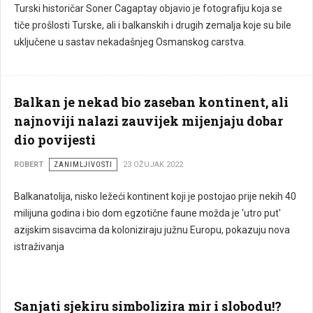
Turski historičar Soner Cagaptay objavio je fotografiju koja se
tiče prošlosti Turske, ali i balkanskih i drugih zemalja koje su bile
uključene u sastav nekadašnjeg Osmanskog carstva.
Balkan je nekad bio zaseban kontinent, ali
najnoviji nalazi zauvijek mijenjaju dobar
dio povijesti
ROBERT
ZANIMLJIVOSTI
23 OŽUJAK 2022
Balkanatolija, nisko ležeći kontinent koji je postojao prije nekih 40
milijuna godina i bio dom egzotične faune možda je 'utro put'
azijskim sisavcima da koloniziraju južnu Europu, pokazuju nova
istraživanja
Sanjati sjekiru simbolizira mir i slobodu!?