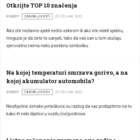
Otkrijte TOP 10 značenja
ROBERT
ZANIMLJIVOSTI
23 OŽUJAK 2022
Ako ste nedavno sjekli nešto sekirom ili ako ste videli sjekiru,
moguće je da ćete to sanjati, tako da vaš san u tom slučaju
vjerovatno nema neku posebnu simboliku.
Na kojoj temperaturi smrzava gorivo, a na
kojoj akumulator automobila?
ROBERT
ZANIMLJIVOSTI
23 OŽUJAK 2022
Neizbježne zimske poteškoće su razlog da vas podsjetimo na to
kako ih neki dijelovi u vozilu (ne)podnose.