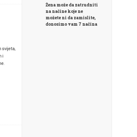
Žena može da zatrudniti
na načine koje ne
možete ni da zamislite,
donosimo vam 7 načina
 svijeta,
 i
me.
?