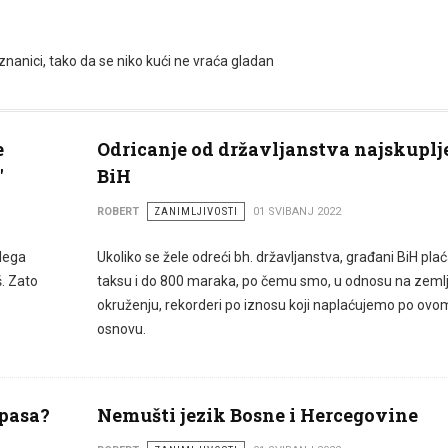
i poznanici, tako da se niko kući ne vraća gladan
e
Odricanje od državljanstva najskuplj
"
BiH
ROBERT
ZANIMLJIVOSTI
01 SVIBANJ 2022
olega
Ukoliko se žele odreći bh. državljanstva, građani BiH plać
š. Zato
taksu i do 800 maraka, po čemu smo, u odnosu na zemlj
okruženju, rekorderi po iznosu koji naplaćujemo po ovo
osnovu.
spasa?
Nemušti jezik Bosne i Hercegovine