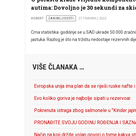
autima: Dovoljno je 30 sekundi za sk
ROBERT
ZANIMLJIVOSTI
27 TRAVANJ 2022
Crna statistika: godišnje se u SAD ukrade 50.000 zračn
jastuka. Razlog je što na tržištu nedostaje rezervnih dij
VIŠE ČLANAKA …
Evropska unija ima plan da se riješi ruske nafte i
Evo koliko goriva je najbolje sipati u rezervoar
Pokrenuta istraga zbog salmonele u "Kinder jaji
PRONAĐITE SVOJU GODINU ROĐENJA I SAZNAJT
Način na koji držite volan govori o tome kakva st