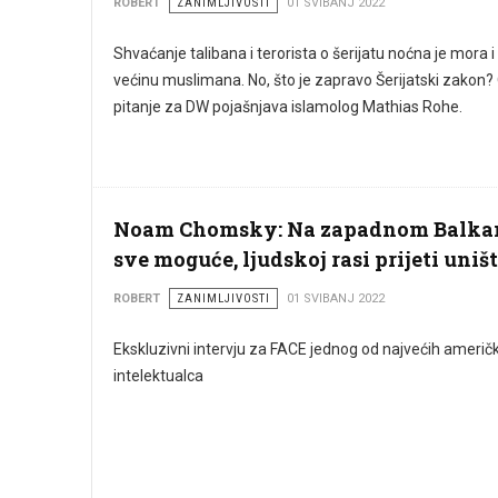
ROBERT
ZANIMLJIVOSTI
01 SVIBANJ 2022
Shvaćanje talibana i terorista o šerijatu noćna je mora i
većinu muslimana. No, što je zapravo Šerijatski zakon?
pitanje za DW pojašnjava islamolog Mathias Rohe.
Noam Chomsky: Na zapadnom Balka
sve moguće, ljudskoj rasi prijeti uništ
ROBERT
ZANIMLJIVOSTI
01 SVIBANJ 2022
Ekskluzivni intervju za FACE jednog od najvećih američ
intelektualca