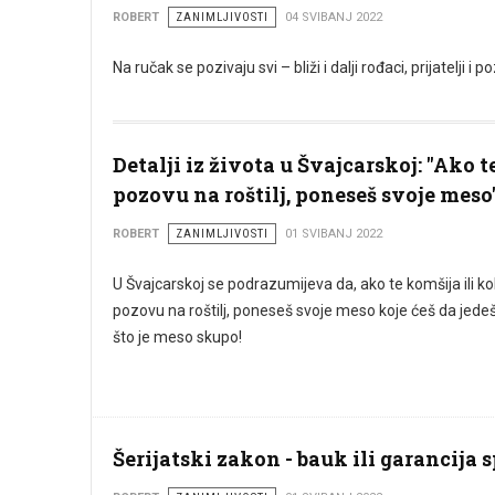
ROBERT
ZANIMLJIVOSTI
04 SVIBANJ 2022
Na ručak se pozivaju svi – bliži i dalji rođaci, prijatelji 
Detalji iz života u Švajcarskoj: "Ako t
pozovu na roštilj, poneseš svoje meso
ROBERT
ZANIMLJIVOSTI
01 SVIBANJ 2022
U Švajcarskoj se podrazumijeva da, ako te komšija ili k
pozovu na roštilj, poneseš svoje meso koje ćeš da jede
što je meso skupo!
Šerijatski zakon - bauk ili garancija 