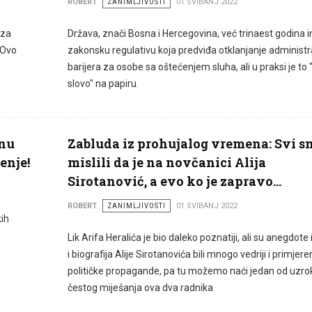
ROBERT
ZANIMLJIVOSTI
01 SVIBANJ 2022
 za
Država, znači Bosna i Hercegovina, već trinaest godina 
 Ovo
zakonsku regulativu koja predviđa otklanjanje administr
barijera za osobe sa oštećenjem sluha, ali u praksi je to
slovo" na papiru.
nu
Zabluda iz prohujalog vremena: Svi s
enje!
mislili da je na novčanici Alija
Sirotanović, a evo ko je zapravo...
ROBERT
ZANIMLJIVOSTI
01 SVIBANJ 2022
kih
Lik Arifa Heralića je bio daleko poznatiji, ali su anegdote 
i biografija Alije Sirotanovića bili mnogo vedriji i primjereni
političke propagande, pa tu možemo naći jedan od uzro
čestog miješanja ova dva radnika