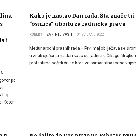
odina
Kako je nastao Dan rada: Šta znače tri
s
“osmice” u borbi za radnička prava
ROBERT
ZANIMLJIVOSTI
01 SVIBANJ 2022
la i
Međunarodni praznik rada – Prvi maj obilježava se širom
u znak sjećanja na dan kada su radnici u Čikagu štrajkom
protestima počeli da se bore za osmosatno radno vrije
26.
govor po
 od
Malog
 i Kotor
e u
Ne želite da vas prate na WhatsAppu