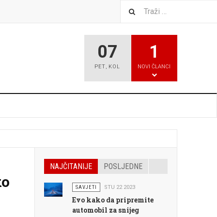
07
1
PET
,
KOL
NOVI ČLANCI
NAJČITANIJE
POSLJEDNE
ko
SAVJETI
STU 22 2023
Evo kako da pripremite
automobil za snijeg