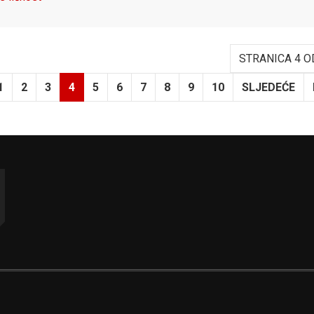
STRANICA 4 O
1
2
3
4
5
6
7
8
9
10
SLJEDEĆE