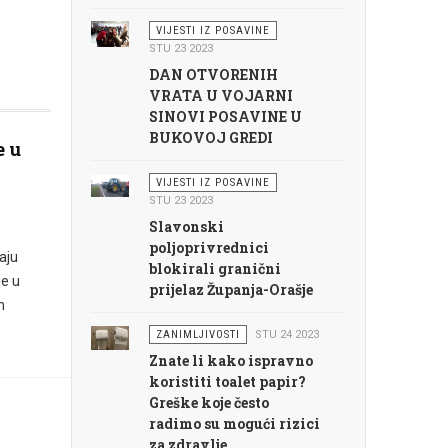
VIJESTI IZ POSAVINE
STU 23 2023
DAN OTVORENIH
VRATA U VOJARNI
SINOVI POSAVINE U
BUKOVOJ GREDI
e u
VIJESTI IZ POSAVINE
STU 23 2023
Slavonski
poljoprivrednici
aju
blokirali granični
e u
prijelaz Županja-Orašje
m
ZANIMLJIVOSTI
STU 24 2023
Znate li kako ispravno
koristiti toalet papir?
Greške koje često
radimo su mogući rizici
za zdravlje