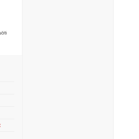
čiti
t