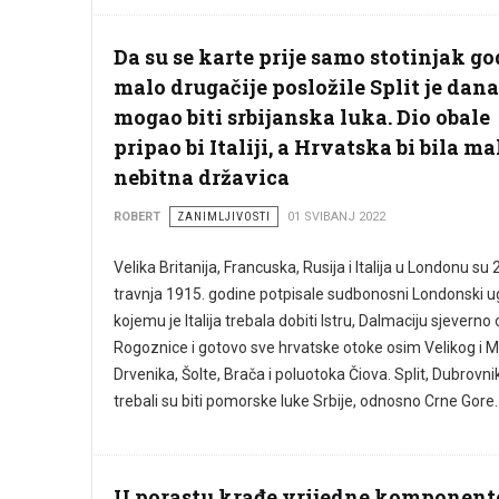
Da su se karte prije samo stotinjak g
malo drugačije posložile Split je dana
mogao biti srbijanska luka. Dio obale
pripao bi Italiji, a Hrvatska bi bila ma
nebitna državica
ROBERT
ZANIMLJIVOSTI
01 SVIBANJ 2022
Velika Britanija, Francuska, Rusija i Italija u Londonu su 
travnja 1915. godine potpisale sudbonosni Londonski u
kojemu je Italija trebala dobiti Istru, Dalmaciju sjeverno
Rogoznice i gotovo sve hrvatske otoke osim Velikog i 
Drvenika, Šolte, Brača i poluotoka Čiova. Split, Dubrovnik
trebali su biti pomorske luke Srbije, odnosno Crne Gore.
U porastu krađe vrijedne komponent