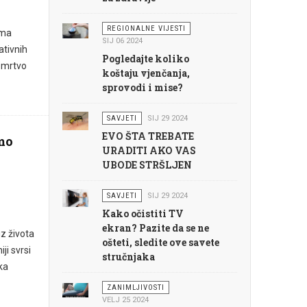
REGIONALNE VIJESTI
ima
SIJ 06 2024
ativnih
Pogledajte koliko
 "mrtvo
koštaju vjenčanja,
sprovodi i mise?
SAVJETI
SIJ 29 2024
EVO ŠTA TREBATE
mo
URADITI AKO VAS
UBODE STRŠLJEN
SAVJETI
SIJ 29 2024
Kako očistiti TV
ekran? Pazite da se ne
iz života
ošteti, sledite ove savete
ji svrsi
stručnjaka
ka
ZANIMLJIVOSTI
VELJ 25 2024