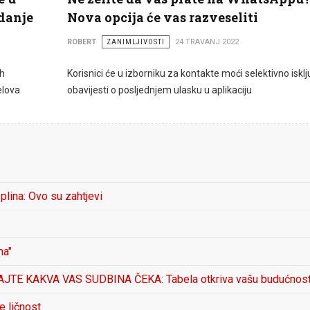
idanje
Nova opcija će vas razveseliti
ROBERT
ZANIMLJIVOSTI
24 TRAVANJ 2022
ih
Korisnici će u izborniku za kontakte moći selektivno isklju
elova
obavijesti o posljednjem ulasku u aplikaciju
 plina: Ovo su zahtjevi
ma"
E KAKVA VAS SUDBINA ČEKA: Tabela otkriva vašu budućnos
e ličnost