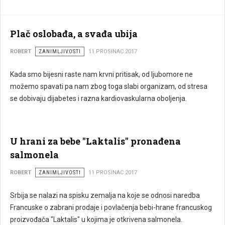
Plač oslobađa, a svađa ubija
ROBERT
ZANIMLJIVOSTI
11 PROSINAC 2017
Kada smo bijesni raste nam krvni pritisak, od ljubomore ne
možemo spavati pa nam zbog toga slabi organizam, od stresa
se dobivaju dijabetes i razna kardiovaskularna oboljenja.
U hrani za bebe "Laktalis" pronađena
salmonela
ROBERT
ZANIMLJIVOSTI
11 PROSINAC 2017
Srbija se nalazi na spisku zemalja na koje se odnosi naredba
Francuske o zabrani prodaje i povlačenja bebi-hrane francuskog
proizvođača "Laktalis" u kojima je otkrivena salmonela.