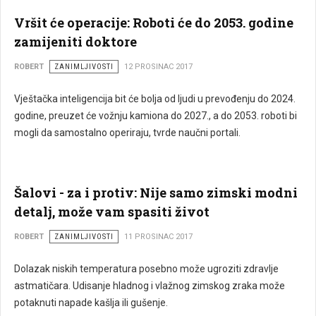
Vršit će operacije: Roboti će do 2053. godine
zamijeniti doktore
ROBERT
ZANIMLJIVOSTI
12 PROSINAC 2017
Vještačka inteligencija bit će bolja od ljudi u prevođenju do 2024.
godine, preuzet će vožnju kamiona do 2027., a do 2053. roboti bi
mogli da samostalno operiraju, tvrde naučni portali.
Šalovi - za i protiv: Nije samo zimski modni
detalj, može vam spasiti život
ROBERT
ZANIMLJIVOSTI
11 PROSINAC 2017
Dolazak niskih temperatura posebno može ugroziti zdravlje
astmatičara. Udisanje hladnog i vlažnog zimskog zraka može
potaknuti napade kašlja ili gušenje.