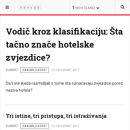
NALAZITE SE OVDJE:
ŽIVOT
1
NOVI ČLANCI
Vodič kroz klasifikaciju: Šta
tačno znače hotelske
zvjezdice?
ROBERT
ZANIMLJIVOSTI
15 PROSINAC 2017
Da li ste ikada razmišljali o tome šta označavaju zvjezdice pored
naziva hotela?
Tri istine, tri pristupa, tri istraživanja
ROBERT
ZANIMLJIVOSTI
15 PROSINAC 2017