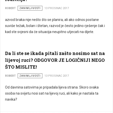
ROBERT
ZANIMLJIVOSTI
13 PROSINAC 2017
azvod braka nije nešto što se planira, ali ako odnos postane
suviše težak, bolan i štetan, razvod je često jedino rješenje čak i
kad ste svjesni da će situacija neupitno utjecati na dijete.
Da li ste se ikada pitali zašto nosimo sat na
lijevoj ruci? ODGOVOR JE LOGIČNIJI NEGO
ŠTO MISLITE!
ROBERT
ZANIMLJIVOSTI
13 PROSINAC 2017
Od davnina satovima je pripadala lijeva strana. Skoro svaka
osoba na svijetu nosi sat na lijevoj ruci, ali kako je nastala ta
navika?