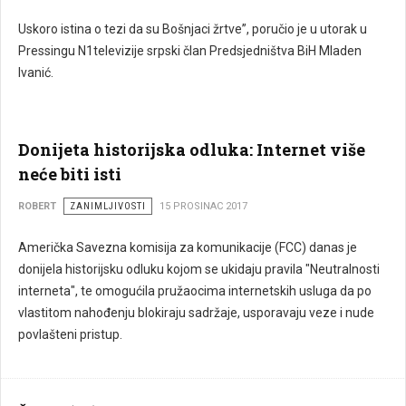
Uskoro istina o tezi da su Bošnjaci žrtve”, poručio je u utorak u
Pressingu N1televizije srpski član Predsjedništva BiH Mladen
Ivanić.
Donijeta historijska odluka: Internet više
neće biti isti
ROBERT
ZANIMLJIVOSTI
15 PROSINAC 2017
Američka Savezna komisija za komunikacije (FCC) danas je
donijela historijsku odluku kojom se ukidaju pravila "Neutralnosti
interneta", te omogućila pružaocima internetskih usluga da po
vlastitom nahođenju blokiraju sadržaje, usporavaju veze i nude
povlašteni pristup.