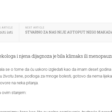
S ARTICLE
NEXT ARTICLE
iti isti
STVARNO ZA NAS NIJE AUTOPUT NEGO MAKA
nekologa i njena dijagnoza je bila klimaks ili menopauz
ušala se o tome da ću uskoro izgledati kao da imam deset godina v
 u životu žene, podloga za mnoge bolesti, gotovo da nema lijeka
dgovore na neka pitanja.
sa ovim stanjem: