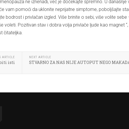
menopauza ne iznenadi, već je dočekajte spremno. U današnje 
 će vam pomoći da uklonite neprijatne simptome, poboljšajte sta
ajte bodrost i privlačan izgled. Više brinite o sebi, više volite seb
še voleti. Pozitivan stav i dobra volja privlače ljude kao magnet “,
 čitateljka.
S ARTICLE
NEXT ARTICLE
iti isti
STVARNO ZA NAS NIJE AUTOPUT NEGO MAKA