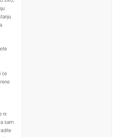
o živo,
ju:
tanju.
a.
sete
i će
erene
 ni
ćna sam
radite