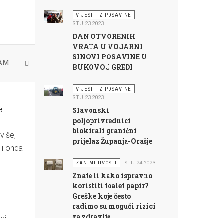
VIJESTI IZ POSAVINE
STU 23 2023
DAN OTVORENIH
VRATA U VOJARNI
SINOVI POSAVINE U
DAM
BUKOVOJ GREDI
VIJESTI IZ POSAVINE
STU 23 2023
a.
Slavonski
poljoprivrednici
blokirali granični
iše, i
prijelaz Županja-Orašje
 i onda
ZANIMLJIVOSTI
STU 24 2023
Znate li kako ispravno
koristiti toalet papir?
Greške koje često
radimo su mogući rizici
za zdravlje