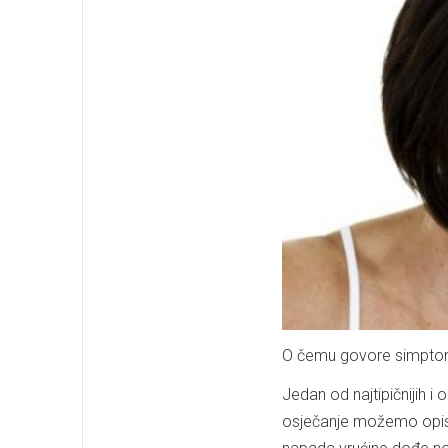
O čemu govore simpto
Jedan od najtipičnijih
osječanje možemo opisat