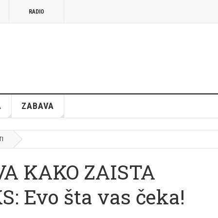
RADIO
A
ZABAVA
TI
VA KAKO ZAISTA
 Evo šta vas čeka!