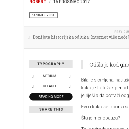
ROBERT
15 PROSINAC 2017
ZANIMLJIVOSTI
PREVIOU
Donijeta historijska odluka: Internet više neće b
Otišla je kod gi
TYPOGRAPHY
MEDIUM
Bila je slomljena, nasl
DEFAULT
kako je to težak period
je riješila da potraži o
READING MODE
Evo i kako se izborila 
SHARE THIS
Šta je menopauza?