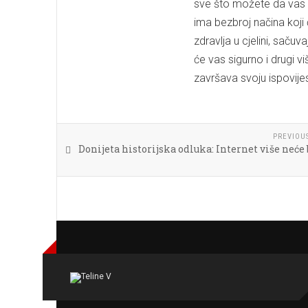
sve što možete da vas 
ima bezbroj načina koji
zdravlja u cjelini, sačuv
će vas sigurno i drugi vi
završava svoju ispovijest
PREVIOU
Donijeta historijska odluka: Internet više neće b