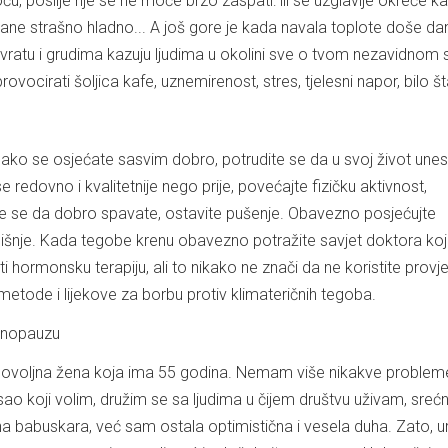
, poslije nje se ne moće brzo zaspati: ili se uzglavlje okreće ka
postane strašno hladno... A još gore je kada navala toplote doše dan
u, vratu i grudima kazuju ljudima u okolini sve o tvom nezavidnom s
vocirati šoljica kafe, uznemirenost, stres, tjelesni napor, bilo št
 i ako se osjećate sasvim dobro, potrudite se da u svoj život une
e redovno i kvalitetnije nego prije, povećajte fizičku aktivnost,
te se da dobro spavate, ostavite pušenje. Obavezno posjećujte
šnje. Kada tegobe krenu obavezno potražite savjet doktora koj
 hormonsku terapiju, ali to nikako ne znači da ne koristite provj
metode i lijekove za borbu protiv klimateričnih tegoba.
enopauzu
ovoljna žena koja ima 55 godina. Nemam više nikakve probleme
sao koji volim, družim se sa ljudima u čijem društvu uživam, sre
a babuskara, već sam ostala optimistična i vesela duha. Zato, u