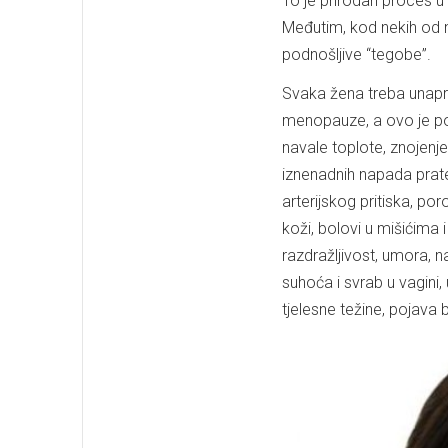
To je prirodan proces u
Međutim, kod nekih od 
podnošljive “tegobe”.
Svaka žena treba unapr
menopauze, a ovo je po
navale toplote, znojenj
iznenadnih napada prate
arterijskog pritiska, p
koži, bolovi u mišićima
razdražljivost, umora, n
suhoća i svrab u vagin
tjelesne težine, pojava b