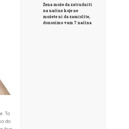
Žena može da zatrudniti
na načine koje ne
možete ni da zamislite,
donosimo vam 7 načina
e. To
Ako do