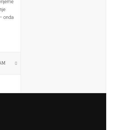
vrijeme
nje
e – onda
DAM