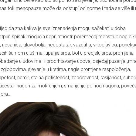
 organizmu žene kao što su polno sazrijevanje, trudnoća ili porođ
nas tok menopauze može da odstupi od norme i tada se više ili
ijed da zna kakva je sve iznenađenja mogu sačekati u doba
tpun spisak mogućih neprijatnosti: poremećaj menstrualnog cikl
e, nesanica, glavobolja, nedostatak vazduha, vrtoglavica, poneka
ćih šumom u ušima, lupanje srca, bol u predjelu srca, promjena
orobadanje u udovima ili prodrhtavanje udova, osjećaj puzanja „mr
 i zglobovima, sjevanje u krstima, nagle promjene raspoloženja,
apetost, nemir, stalna potištenost, zaboravnost, rasijanost, suhoć
i, učestali nagon za mokrenjem, smanjenje polnog nagona, poveć
ora...