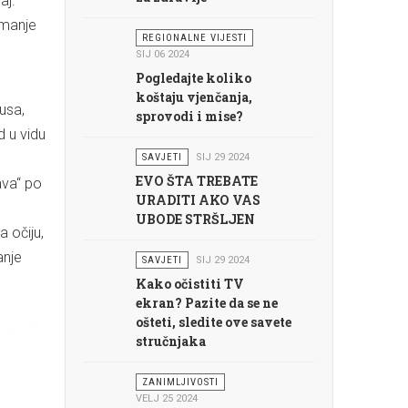
aj.
 manje
REGIONALNE VIJESTI
SIJ 06 2024
Pogledajte koliko
koštaju vjenčanja,
usa,
sprovodi i mise?
d u vidu
SAVJETI
SIJ 29 2024
EVO ŠTA TREBATE
ava“ po
URADITI AKO VAS
UBODE STRŠLJEN
a očiju,
anje
SAVJETI
SIJ 29 2024
Kako očistiti TV
ekran? Pazite da se ne
ošteti, sledite ove savete
stručnjaka
ZANIMLJIVOSTI
VELJ 25 2024