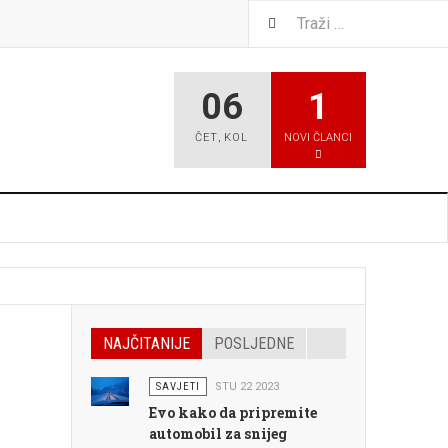
06
1
ČET
,
KOL
NOVI ČLANCI
NAJČITANIJE
POSLJEDNE
SAVJETI
STU 22 2023
Evo kako da pripremite
automobil za snijeg