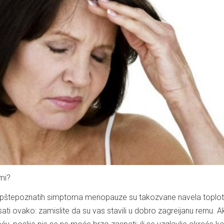
mi?
 i opštepoznatih simptoma menopauze su takozvane navela toplot
i ovako: zamislite da su vas stavili u dobro zagreijanu rernu. 