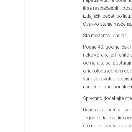
napada vrućine dođe noću
ili se rasplačeš, ili ti 
izdajnički pečati po lic
Ovakvo stanje može ispro
Šta možemo uraditi?
Poslije 40. godine, čak
neke korekcije: hranite s
odmarajte se, postaraj
ginekologa jednom godi
vam vejrovatno prepisati
narodne i tradicionalne 
Spremno dočekajte m
Danas sam srećna i zad
tegobe i dalje radim po
što nisam postala zlobn