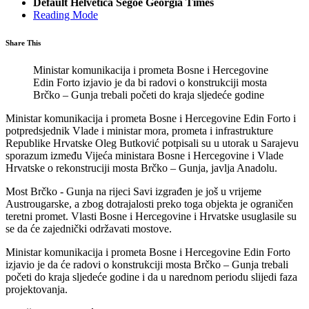
Default
Helvetica
Segoe
Georgia
Times
Reading Mode
Share This
Ministar komunikacija i prometa Bosne i Hercegovine
Edin Forto izjavio je da bi radovi o konstrukciji mosta
Brčko – Gunja trebali početi do kraja sljedeće godine
Ministar komunikacija i prometa Bosne i Hercegovine Edin Forto i
potpredsjednik Vlade i ministar mora, prometa i infrastrukture
Republike Hrvatske Oleg Butković potpisali su u utorak u Sarajevu
sporazum između Vijeća ministara Bosne i Hercegovine i Vlade
Hrvatske o rekonstruciji mosta Brčko – Gunja, javlja Anadolu.
Most Brčko - Gunja na rijeci Savi izgrađen je još u vrijeme
Austrougarske, a zbog dotrajalosti preko toga objekta je ograničen
teretni promet. Vlasti Bosne i Hercegovine i Hrvatske usuglasile su
se da će zajednički održavati mostove.
Ministar komunikacija i prometa Bosne i Hercegovine Edin Forto
izjavio je da će radovi o konstrukciji mosta Brčko – Gunja trebali
početi do kraja sljedeće godine i da u narednom periodu slijedi faza
projektovanja.