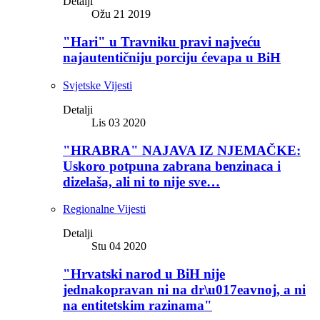
Detalji
Ožu 21 2019
"Hari" u Travniku pravi najveću
najautentičniju porciju ćevapa u BiH
Svjetske Vijesti
Detalji
Lis 03 2020
"HRABRA" NAJAVA IZ NJEMAČKE:
Uskoro potpuna zabrana benzinaca i
dizelaša, ali ni to nije sve…
Regionalne Vijesti
Detalji
Stu 04 2020
"Hrvatski narod u BiH nije
jednakopravan ni na dr\u017eavnoj, a ni
na entitetskim razinama"