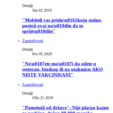
Detalji
Stu 02 2019
"Mobiteli vas prislu\u0161kuju stalno,
postoji ovaj na\u010din da to
sprije\u010dite"
Zanimljivosti
Detalji
Pro 05 2020
"Ne\u0107ete mo\u0107i da odete u
restoran, bioskop ili na utakmicu AKO
NISTE VAKCINISANI"
Zanimljivosti
Detalji
Ožu 21 2019
"Pametniji od države": Nije plaćao kazne