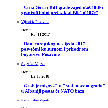
"Crna Gora i BiH grade zajedni\u010dki
grani\u010dni prelaz kod Bile\u0107e"
Vijesti iz Posavine
Detalji
Ruj 14 2017
"Dani europskog naslijeđa 2017"
posvećeni kulturnom i prirodnom
bogatstvu Posavine
Svjetske Vijesti
Detalji
Lis 13 2018
"Groblje migova" u "Staljinovom gradu"
u Albaniji postat će NATO baza
Regionalne Vijesti