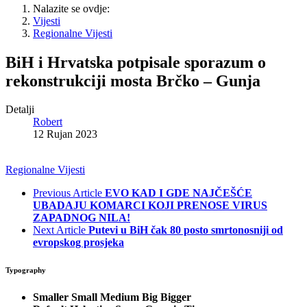
Nalazite se ovdje:
Vijesti
Regionalne Vijesti
BiH i Hrvatska potpisale sporazum o
rekonstrukciji mosta Brčko – Gunja
Detalji
Robert
12 Rujan 2023
Regionalne Vijesti
Previous Article
EVO KAD I GDE NAJČEŠĆE
UBADAJU KOMARCI KOJI PRENOSE VIRUS
ZAPADNOG NILA!
Next Article
Putevi u BiH čak 80 posto smrtonosniji od
evropskog prosjeka
Typography
Smaller
Small
Medium
Big
Bigger