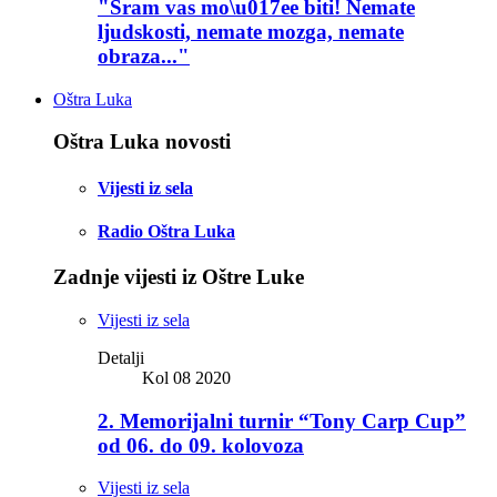
"Sram vas mo\u017ee biti! Nemate
ljudskosti, nemate mozga, nemate
obraza..."
Oštra Luka
Oštra Luka novosti
Vijesti iz sela
Radio Oštra Luka
Zadnje vijesti iz Oštre Luke
Vijesti iz sela
Detalji
Kol 08 2020
2. Memorijalni turnir “Tony Carp Cup”
od 06. do 09. kolovoza
Vijesti iz sela