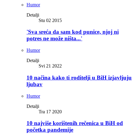
Humor
Detalji
Stu 02 2015
'Sva sreća da sam kod punice, njoj ni
potres ne može ništa...'
Humor
Detalji
Svi 21 2022
10 načina kako ti roditelji u BiH izjavljuju
ljubav
Humor
Detalji
Tra 17 2020
10 najviše korištenih rečenica u BiH od
početka pandemije