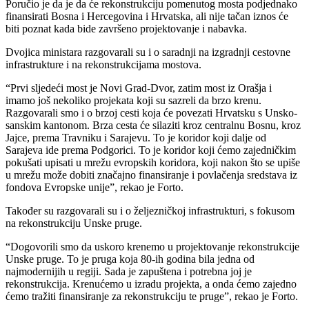
Poručio je da je da će rekonstrukciju pomenutog mosta podjednako
finansirati Bosna i Hercegovina i Hrvatska, ali nije tačan iznos će
biti poznat kada bide završeno projektovanje i nabavka.
Dvojica ministara razgovarali su i o saradnji na izgradnji cestovne
infrastrukture i na rekonstrukcijama mostova.
“Prvi sljedeći most je Novi Grad-Dvor, zatim most iz Orašja i
imamo još nekoliko projekata koji su sazreli da brzo krenu.
Razgovarali smo i o brzoj cesti koja će povezati Hrvatsku s Unsko-
sanskim kantonom. Brza cesta će silaziti kroz centralnu Bosnu, kroz
Jajce, prema Travniku i Sarajevu. To je koridor koji dalje od
Sarajeva ide prema Podgorici. To je koridor koji ćemo zajedničkim
pokušati upisati u mrežu evropskih koridora, koji nakon što se upiše
u mrežu može dobiti značajno finansiranje i povlačenja sredstava iz
fondova Evropske unije”, rekao je Forto.
Također su razgovarali su i o željezničkoj infrastrukturi, s fokusom
na rekonstrukciju Unske pruge.
“Dogovorili smo da uskoro krenemo u projektovanje rekonstrukcije
Unske pruge. To je pruga koja 80-ih godina bila jedna od
najmodernijih u regiji. Sada je zapuštena i potrebna joj je
rekonstrukcija. Krenućemo u izradu projekta, a onda ćemo zajedno
ćemo tražiti finansiranje za rekonstrukciju te pruge”, rekao je Forto.