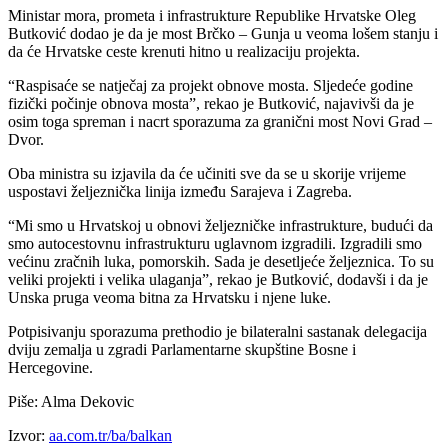
Ministar mora, prometa i infrastrukture Republike Hrvatske Oleg
Butković dodao je da je most Brčko – Gunja u veoma lošem stanju i
da će Hrvatske ceste krenuti hitno u realizaciju projekta.
“Raspisaće se natječaj za projekt obnove mosta. Sljedeće godine
fizički počinje obnova mosta”, rekao je Butković, najavivši da je
osim toga spreman i nacrt sporazuma za granični most Novi Grad –
Dvor.
Oba ministra su izjavila da će učiniti sve da se u skorije vrijeme
uspostavi željeznička linija između Sarajeva i Zagreba.
“Mi smo u Hrvatskoj u obnovi željezničke infrastrukture, budući da
smo autocestovnu infrastrukturu uglavnom izgradili. Izgradili smo
većinu zračnih luka, pomorskih. Sada je desetljeće željeznica. To su
veliki projekti i velika ulaganja”, rekao je Butković, dodavši i da je
Unska pruga veoma bitna za Hrvatsku i njene luke.
Potpisivanju sporazuma prethodio je bilateralni sastanak delegacija
dviju zemalja u zgradi Parlamentarne skupštine Bosne i
Hercegovine.
Piše: Alma Dekovic
Izvor:
aa.com.tr/ba/balkan