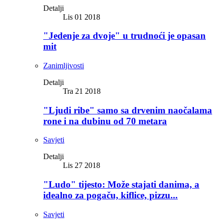
Detalji
Lis 01 2018
"Jedenje za dvoje" u trudnoći je opasan
mit
Zanimljivosti
Detalji
Tra 21 2018
"Ljudi ribe" samo sa drvenim naočalama
rone i na dubinu od 70 metara
Savjeti
Detalji
Lis 27 2018
"Ludo" tijesto: Može stajati danima, a
idealno za pogaču, kiflice, pizzu...
Savjeti