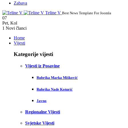
Zabava
Teline V
Best News Template For Joomla
07
Pet
,
Kol
1
Novi članci
Home
Vijesti
Kategorije vijesti
Vijesti iz Posavine
Rubrika Marka Mišković
Rubrika Nade Koturić
Javno
Regionalne Vijesti
Svjetske Vijesti