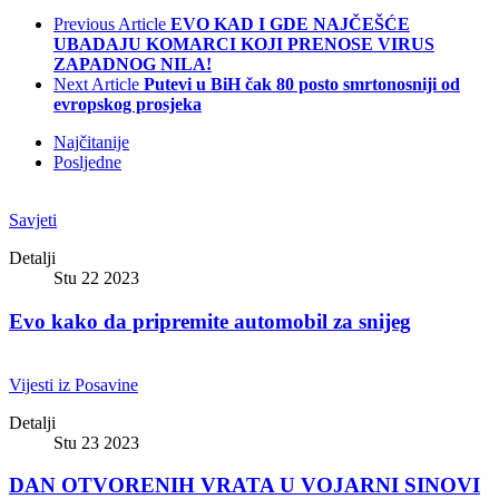
Previous Article
EVO KAD I GDE NAJČEŠĆE
UBADAJU KOMARCI KOJI PRENOSE VIRUS
ZAPADNOG NILA!
Next Article
Putevi u BiH čak 80 posto smrtonosniji od
evropskog prosjeka
Najčitanije
Posljedne
Savjeti
Detalji
Stu 22 2023
Evo kako da pripremite automobil za snijeg
Vijesti iz Posavine
Detalji
Stu 23 2023
DAN OTVORENIH VRATA U VOJARNI SINOVI