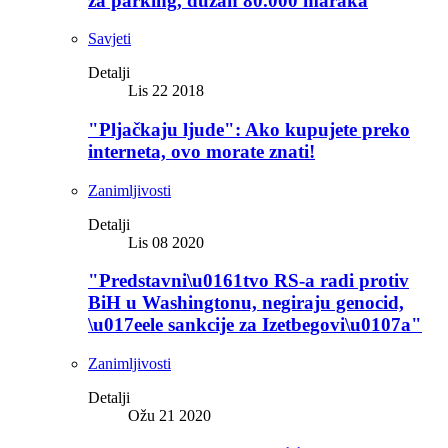
za parking, dužan 80.000 maraka
Savjeti
Detalji
Lis 22 2018
"Pljačkaju ljude": Ako kupujete preko
interneta, ovo morate znati!
Zanimljivosti
Detalji
Lis 08 2020
"Predstavni\u0161tvo RS-a radi protiv
BiH u Washingtonu, negiraju genocid,
\u017eele sankcije za Izetbegovi\u0107a"
Zanimljivosti
Detalji
Ožu 21 2020