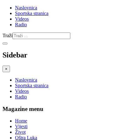
Naslovnica
Sportska stranica
Videos
Radio
Traži
Sidebar
×
Naslovnica
Sportska stranica
Videos
Radio
Magazine menu
Home
Vijesti
Život
Oštra Luka