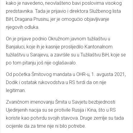
kako je navedeno, neovlašteno bavi poslovima visokog
predstavnika. Tada je prijavio i direktora Službenog lista
BiH, Dragana Prusinu, jer je omogućio objavljivanje
njegovih odluka.
On je prijave podnio Okružnom javnom tužilaštvu u
Banjaluci, koje ih je kasnije proslijedilo Kantonalnom
tužilaštvu u Sarajevu, a završile su u Tužilaštvu BiH, koje se
po tom pitanju još nije oglašavalo.
Od početka Šmitovog mandata u OHR-u, 1. avgusta 2021,
Dodik i ostatak rukovodstva u RS tvrdi da on nije
legitiman.
Zvaničnom imenovanju Šmita u Savjetu bezbjednosti
Ujedinjenih nacija su se protivile Rusija i Kina, što u RS
koriste kao potvrdu svojih stavova. Druge zemlje su tada
ocijenile da za time nije ni bilo potrebe.