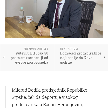
PREVIOUS ARTICLE
NEXT ARTICLE
Putevi u BiH čak 80
Domaćeg krompira biće
posto smrtonosniji od
najkasnije do Nove
evropskog prosjeka
godine
Milorad Dodik, predsjednik Republike
Srpske, želi da deportuje visokog
predstavnika u Bosni i Hercegovini,