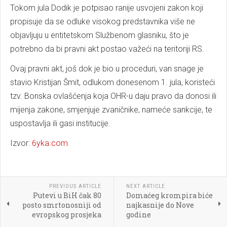
Tokom jula Dodik je potpisao ranije usvojeni zakon koji
propisuje da se odluke visokog predstavnika više ne
objavljuju u entitetskom Službenom glasniku, što je
potrebno da bi pravni akt postao važeći na teritoriji RS.
Ovaj pravni akt, još dok je bio u proceduri, van snage je
stavio Kristijan Šmit, odlukom donesenom 1. jula, koristeći
tzv. Bonska ovlašćenja koja OHR-u daju pravo da donosi ili
mijenja zakone, smjenjuje zvaničnike, nameće sankcije, te
uspostavlja ili gasi institucije.
Izvor:
6yka.com
PREVIOUS ARTICLE
NEXT ARTICLE
Putevi u BiH čak 80
Domaćeg krompira biće
posto smrtonosniji od
najkasnije do Nove
evropskog prosjeka
godine