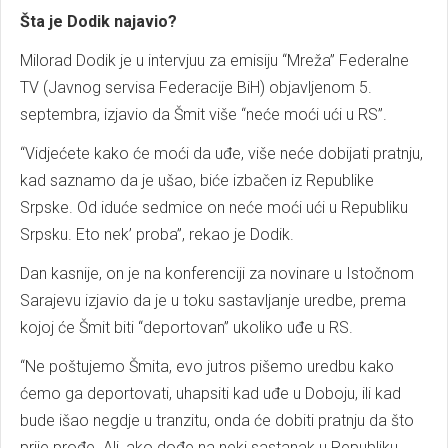
Šta je Dodik najavio?
Milorad Dodik je u intervjuu za emisiju “Mreža” Federalne
TV (Javnog servisa Federacije BiH) objavljenom 5.
septembra, izjavio da Šmit više “neće moći ući u RS”.
“Vidjećete kako će moći da uđe, više neće dobijati pratnju,
kad saznamo da je ušao, biće izbačen iz Republike
Srpske. Od iduće sedmice on neće moći ući u Republiku
Srpsku. Eto nek’ proba”, rekao je Dodik.
Dan kasnije, on je na konferenciji za novinare u Istočnom
Sarajevu izjavio da je u toku sastavljanje uredbe, prema
kojoj će Šmit biti “deportovan” ukoliko uđe u RS.
“Ne poštujemo Šmita, evo jutros pišemo uredbu kako
ćemo ga deportovati, uhapsiti kad uđe u Doboju, ili kad
bude išao negdje u tranzitu, onda će dobiti pratnju da što
prije prođe. Ali, ako dođe na neki sastanak u Republiku