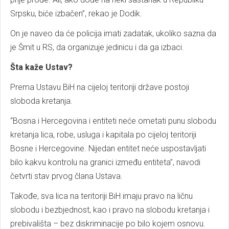
Srpsku, biće izbačen”, rekao je Dodik.
On je naveo da će policija imati zadatak, ukoliko sazna da
je Šmit u RS, da organizuje jedinicu i da ga izbaci.
Šta kaže Ustav?
Prema Ustavu BiH na cijeloj teritoriji države postoji
sloboda kretanja.
“Bosna i Hercegovina i entiteti neće ometati punu slobodu
kretanja lica, robe, usluga i kapitala po cijeloj teritoriji
Bosne i Hercegovine. Nijedan entitet neće uspostavljati
bilo kakvu kontrolu na granici između entiteta”, navodi
četvrti stav prvog člana Ustava.
Takođe, sva lica na teritoriji BiH imaju pravo na ličnu
slobodu i bezbjednost, kao i pravo na slobodu kretanja i
prebivališta – bez diskriminacije po bilo kojem osnovu.