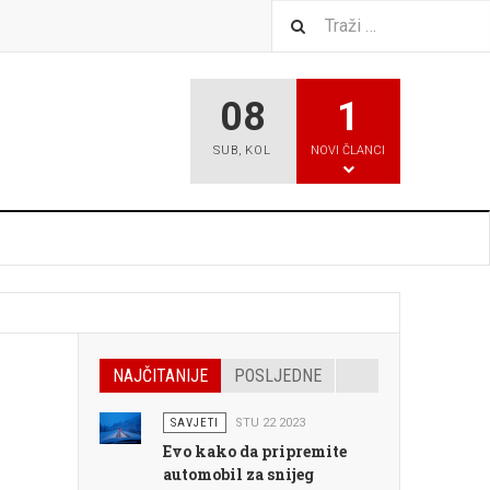
08
1
SUB
,
KOL
NOVI ČLANCI
NAJČITANIJE
POSLJEDNE
SAVJETI
STU 22 2023
Evo kako da pripremite
automobil za snijeg