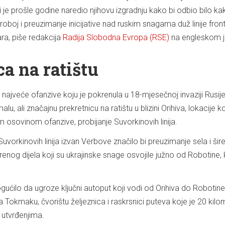
 je prošle godine naredio njihovu izgradnju kako bi odbio bilo ka
oboj i preuzimanje inicijative nad ruskim snagama duž linije fron
ra, piše redakcija
Radija Slobodna Evropa (RSE)
na engleskom j
a na ratištu
najveće ofanzive koju je pokrenula u 18-mjesečnoj invaziji Rusije
u, ali značajnu prekretnicu na ratištu u blizini Orihiva, lokacije k
 osovinom ofanzive, probijanje Suvorkinovih linija.
Suvorkinovih linija izvan Verbove značilo bi preuzimanje sela i šir
urenog dijela koji su ukrajinske snage osvojile južno od Robotine, k
ućilo da ugroze ključni autoput koji vodi od Orihiva do Robotine
 Tokmaku, čvorištu željeznica i raskrsnici puteva koje je 20 kil
 utvrđenjima.