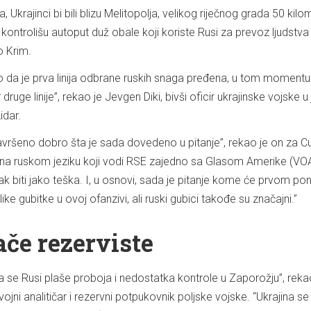
 Ukrajinci bi bili blizu Melitopolja, velikog riječnog grada 50 kil
 kontrolišu autoput duž obale koji koriste Rusi za prevoz ljudstva 
o Krim.
o da je prva linija odbrane ruskih snaga pređena, u tom momentu
druge linije”, rekao je Jevgen Diki, bivši oficir ukrajinske vojske u 
idar.
ršeno dobro šta je sada dovedeno u pitanje”, rekao je on za Cu
t na ruskom jeziku koji vodi RSE zajedno sa Glasom Amerike (VOA
k biti jako teška. I, u osnovi, sada je pitanje kome će prvom pon
elike gubitke u ovoj ofanzivi, ali ruski gubici takođe su značajni.”
ače rezerviste
se Rusi plaše proboja i nedostatka kontrole u Zaporožju”, reka
vojni analitičar i rezervni potpukovnik poljske vojske. “Ukrajina se