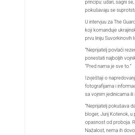
principu: udari, sagni se,
pokušavaju se suprotstav
U intervjuu za The Guar
koji komanduje ukrajins
prvu liniju Suvorkinovih 
“Neprijatelj povlači rezer
ponestati najboljih vojn
“Pred nama je sve to.”
Izvještaji o napredovanj
fotografijama i informac
sa vojnim jedinicama il
“Neprijatelj pokušava 
bloger, Jurij Kotenok, u
opasnost od proboja. Rus
Nažalost, nema ih dovol