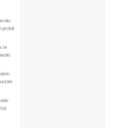
evski,
 probili
a će
avski.
itskim
ovezani
ruski
toji