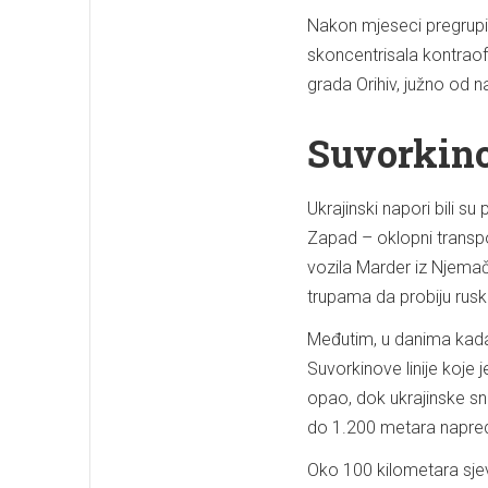
Nakon mjeseci pregrupisa
skoncentrisala kontraof
grada Orihiv, južno od n
Suvorkino
Ukrajinski napori bili s
Zapad – oklopni transpo
vozila Marder iz Njema
trupama da probiju rus
Međutim, u danima kada 
Suvorkinove linije koje
opao, dok ukrajinske sn
do 1.200 metara napred
Oko 100 kilometara sjeve