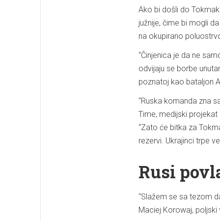
Ako bi došli do Tokmaka,
južnije, čime bi mogli da
na okupirano poluostrv
“Činjenica je da ne sam
odvijaju se borbe unutar 
poznatoj kao bataljon A
“Ruska komanda zna sav
Time, medijski projeka
“Zato će bitka za Tokma
rezervi. Ukrajinci trpe v
Rusi povl
“Slažem se sa tezom da 
Maciej Korowaj, poljski 