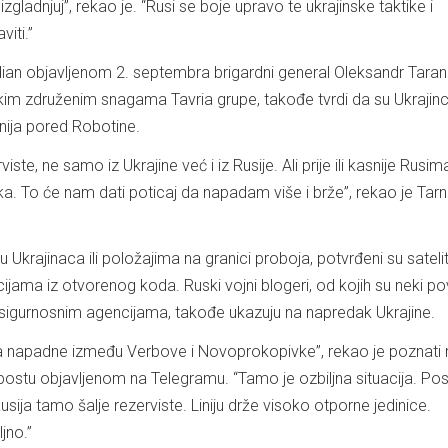
 izgladnjuj”, rekao je. “Rusi se boje upravo te ukrajinske taktike i
iti.”
dian objavljenom 2. septembra brigardni general Oleksandr Taran
kim združenim snagama Tavria grupe, takođe tvrdi da su Ukrajinci
linija pored Robotine.
viste, ne samo iz Ukrajine već i iz Rusije. Ali prije ili kasnije Rusim
ika. To će nam dati poticaj da napadam više i brže”, rekao je Tarn
u Ukrajinaca ili položajima na granici proboja, potvrđeni su satel
ijama iz otvorenog koda. Ruski vojni blogeri, od kojih su neki p
i sigurnosnim agencijama, takođe ukazuju na napredak Ukrajine.
da napadne između Verbove i Novoprokopivke”, rekao je poznati 
 postu objavljenom na Telegramu. “Tamo je ozbiljna situacija. Pos
ija tamo šalje rezerviste. Liniju drže visoko otporne jedinice.
jno.”