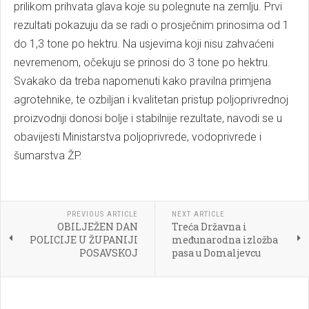
prilikom prihvata glava koje su polegnute na zemlju. Prvi
rezultati pokazuju da se radi o prosječnim prinosima od 1
do 1,3 tone po hektru. Na usjevima koji nisu zahvaćeni
nevremenom, očekuju se prinosi do 3 tone po hektru.
Svakako da treba napomenuti kako pravilna primjena
agrotehnike, te ozbiljan i kvalitetan pristup poljoprivrednoj
proizvodnji donosi bolje i stabilnije rezultate, navodi se u
obavijesti Ministarstva poljoprivrede, vodoprivrede i
šumarstva ŽP.
PREVIOUS ARTICLE
NEXT ARTICLE
OBILJEŽEN DAN
Treća Državna i
POLICIJE U ŽUPANIJI
međunarodna izložba
POSAVSKOJ
pasa u Domaljevcu