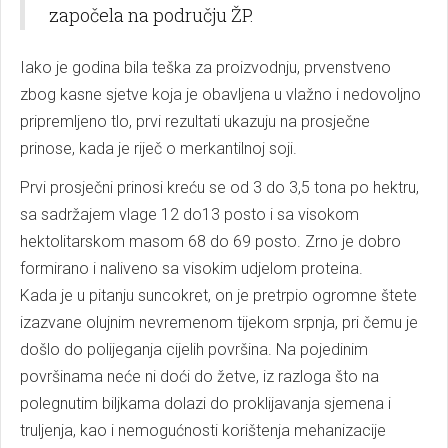
započela na području ŽP.
Iako je godina bila teška za proizvodnju, prvenstveno
zbog kasne sjetve koja je obavljena u vlažno i nedovoljno
pripremljeno tlo, prvi rezultati ukazuju na prosječne
prinose, kada je riječ o merkantilnoj soji.
Prvi prosječni prinosi kreću se od 3 do 3,5 tona po hektru,
sa sadržajem vlage 12 do13 posto i sa visokom
hektolitarskom masom 68 do 69 posto. Zrno je dobro
formirano i naliveno sa visokim udjelom proteina.
Kada je u pitanju suncokret, on je pretrpio ogromne štete
izazvane olujnim nevremenom tijekom srpnja, pri čemu je
došlo do polijeganja cijelih površina. Na pojedinim
površinama neće ni doći do žetve, iz razloga što na
polegnutim biljkama dolazi do proklijavanja sjemena i
truljenja, kao i nemogućnosti korištenja mehanizacije