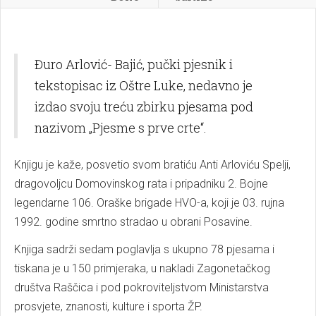
Đuro Arlović- Bajić, pučki pjesnik i
tekstopisac iz Oštre Luke, nedavno je
izdao svoju treću zbirku pjesama pod
nazivom „Pjesme s prve crte“.
Knjigu je kaže, posvetio svom bratiću Anti Arloviću Spelji,
dragovoljcu Domovinskog rata i pripadniku 2. Bojne
legendarne 106. Oraške brigade HVO-a, koji je 03. rujna
1992. godine smrtno stradao u obrani Posavine.
Knjiga sadrži sedam poglavlja s ukupno 78 pjesama i
tiskana je u 150 primjeraka, u nakladi Zagonetačkog
društva Raščica i pod pokroviteljstvom Ministarstva
prosvjete, znanosti, kulture i sporta ŽP.