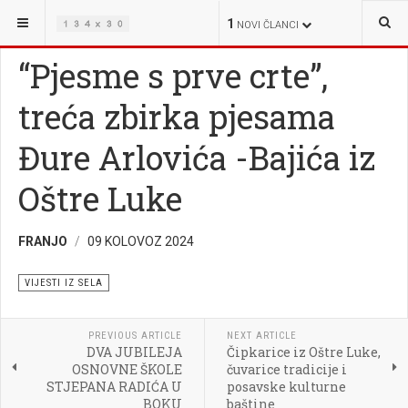
NALAZITE SE OVDJE:
OŠTRA LUKA
VIJESTI IZ SELA
1
NOVI ČLANCI
“Pjesme s prve crte”,
treća zbirka pjesama
Đure Arlovića -Bajića iz
Oštre Luke
FRANJO
09 KOLOVOZ 2024
VIJESTI IZ SELA
PREVIOUS ARTICLE
NEXT ARTICLE
DVA JUBILEJA
Čipkarice iz Oštre Luke,
OSNOVNE ŠKOLE
čuvarice tradicije i
STJEPANA RADIĆA U
posavske kulturne
BOKU
baštine