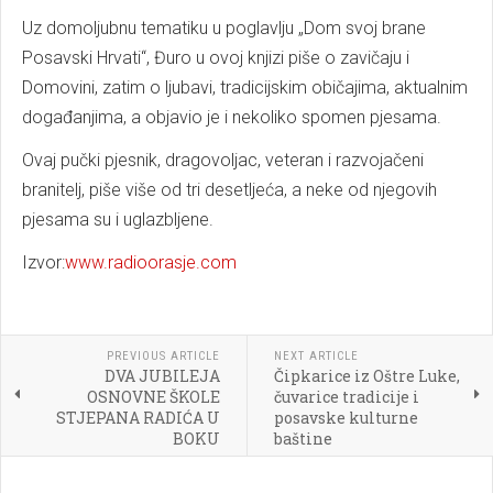
Uz domoljubnu tematiku u poglavlju „Dom svoj brane
Posavski Hrvati“, Đuro u ovoj knjizi piše o zavičaju i
Domovini, zatim o ljubavi, tradicijskim običajima, aktualnim
događanjima, a objavio je i nekoliko spomen pjesama.
Ovaj pučki pjesnik, dragovoljac, veteran i razvojačeni
branitelj, piše više od tri desetljeća, a neke od njegovih
pjesama su i uglazbljene.
Izvor:
www.radioorasje.com
PREVIOUS ARTICLE
NEXT ARTICLE
DVA JUBILEJA
Čipkarice iz Oštre Luke,
OSNOVNE ŠKOLE
čuvarice tradicije i
STJEPANA RADIĆA U
posavske kulturne
BOKU
baštine