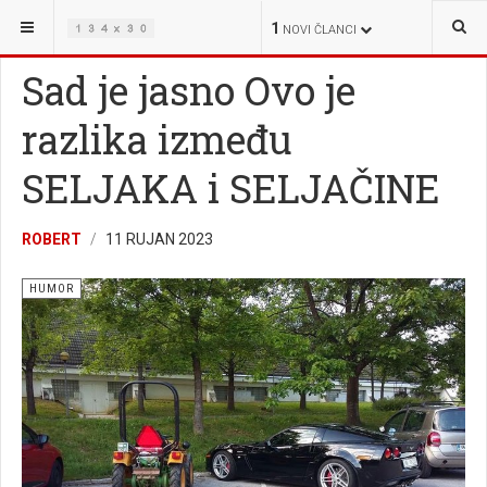
NALAZITE SE OVDJE:
ZABAVA
HUMOR
1
NOVI ČLANCI
Sad je jasno Ovo je
razlika između
SELJAKA i SELJAČINE
ROBERT
11 RUJAN 2023
HUMOR