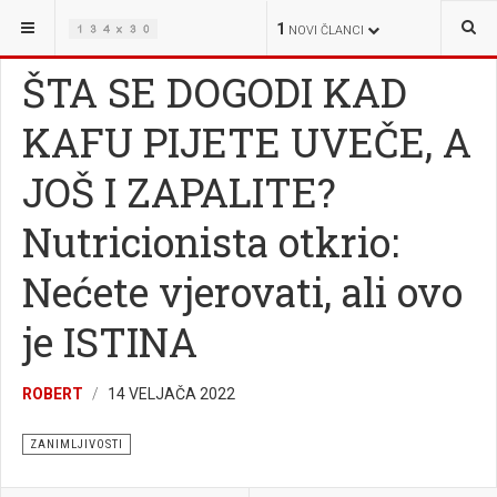
NALAZITE SE OVDJE:
ŽIVOT
ZANIMLJIVOSTI
1
NOVI ČLANCI
ŠTA SE DOGODI KAD
KAFU PIJETE UVEČE, A
JOŠ I ZAPALITE?
Nutricionista otkrio:
Nećete vjerovati, ali ovo
je ISTINA
ROBERT
14 VELJAČA 2022
ZANIMLJIVOSTI