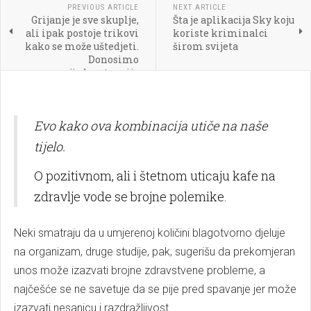
PREVIOUS ARTICLE
NEXT ARTICLE
Grijanje je sve skuplje,
Šta je aplikacija Sky koju
ali ipak postoje trikovi
koriste kriminalci
kako se može uštedjeti.
širom svijeta
Donosimo
najjednostavnije
Evo kako ova kombinacija utiče na naše
tijelo.
O pozitivnom, ali i štetnom uticaju kafe na
zdravlje vode se brojne polemike.
Neki smatraju da u umjerenoj količini blagotvorno djeluje
na organizam, druge studije, pak, sugerišu da prekomjeran
unos može izazvati brojne zdravstvene probleme, a
najčešće se ne savetuje da se pije pred spavanje jer može
izazvati nesanicu i razdražljivost.