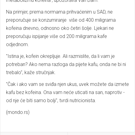
metabolizmu kofeina", upozorava Van Dam.
Na primjer, prema normama prihvaćenim u SAD, ne
preporučuje se konzumiranje više od 400 miligrama
kofeina dnevno, odnosno oko četiri šolje. Ljekari ne
preporučuju ispijanje više od 200 miligrama kafe
odjednom.
"Istina je, kofein okrepljuje. Ali razmislite, da li vam je
potreban? Ako nema razloga da pijete kafu, onda ne bi ni
trebalo", kaže stručnjak.
"Čak i ako vam se sviđa njen ukus, uvek možete da izmete
kafu bez kofeina. Ona vam neće uticati na san, naprotiv -
od nje će biti samo bolji", tvrdi nutricionista.
(mondo.rs)