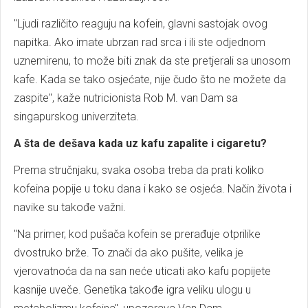
"Ljudi različito reaguju na kofein, glavni sastojak ovog
napitka. Ako imate ubrzan rad srca i ili ste odjednom
uznemirenu, to može biti znak da ste pretjerali sa unosom
kafe. Kada se tako osjećate, nije čudo što ne možete da
zaspite", kaže nutricionista Rob M. van Dam sa
singapurskog univerziteta.
A šta de dešava kada uz kafu zapalite i cigaretu?
Prema stručnjaku, svaka osoba treba da prati koliko
kofeina popije u toku dana i kako se osjeća. Način života i
navike su takođe važni.
"Na primer, kod pušača kofein se prerađuje otprilike
dvostruko brže. To znači da ako pušite, velika je
vjerovatnoća da na san neće uticati ako kafu popijete
kasnije uveče. Genetika takođe igra veliku ulogu u