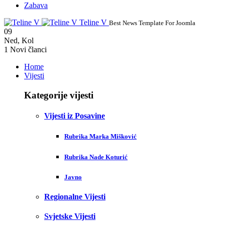
Zabava
Teline V
Best News Template For Joomla
09
Ned
,
Kol
1
Novi članci
Home
Vijesti
Kategorije vijesti
Vijesti iz Posavine
Rubrika Marka Mišković
Rubrika Nade Koturić
Javno
Regionalne Vijesti
Svjetske Vijesti