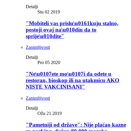
Detalji
Stu 02 2019
"Mobiteli vas prislu\u0161kuju stalno,
postoji ovaj na\u010din da to
sprije\u010dite"
Zanimljivosti
Detalji
Pro 05 2020
"Ne\u0107ete mo\u0107i da odete u
restoran, bioskop ili na utakmicu AKO
NISTE VAKCINISANI"
Zanimljivosti
Detalji
Ožu 21 2019
"Pametniji od države": Nije plaćao kazne