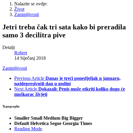
Nalazite se ovdje:
Život
Zanimljivosti
Jetri treba čak tri sata kako bi preradila
samo 3 decilitra pive
Detalji
Robert
14 Siječanj 2018
Zanimljivosti
Previous Article
Danas je treći ponedjeljak u januaru,
najdepresivniji dan u godini
Next Article
Dokazali: Penis može otkriti koliko dugo će
muškarac živjeti
Typography
Smaller
Small
Medium
Big
Bigger
Default
Helvetica
Segoe
Georgia
Times
Reading Mode