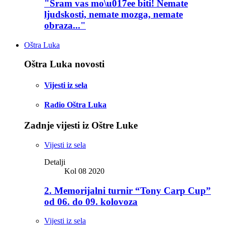
"Sram vas mo\u017ee biti! Nemate
ljudskosti, nemate mozga, nemate
obraza..."
Oštra Luka
Oštra Luka novosti
Vijesti iz sela
Radio Oštra Luka
Zadnje vijesti iz Oštre Luke
Vijesti iz sela
Detalji
Kol 08 2020
2. Memorijalni turnir “Tony Carp Cup”
od 06. do 09. kolovoza
Vijesti iz sela