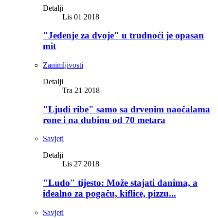
Detalji
Lis 01 2018
"Jedenje za dvoje" u trudnoći je opasan
mit
Zanimljivosti
Detalji
Tra 21 2018
"Ljudi ribe" samo sa drvenim naočalama
rone i na dubinu od 70 metara
Savjeti
Detalji
Lis 27 2018
"Ludo" tijesto: Može stajati danima, a
idealno za pogaču, kiflice, pizzu...
Savjeti