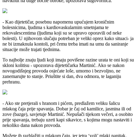
naviknut na duge noćne obroke, upozorava sugovornica.
- Kao dijetetičar, posebnu napomenu upućujem kroničnim
bolesnicima, ljudima s kardiovaskularnim smetnjama te
rekovalescentima (ljudima koji su se upravo oporavili od neke
bolesti). U njihovom slučaju potreban je veliki oprez kako situaci- ja
ne bi izmaknula kontoli, pri čemu treba imati na umu da saniranje
situacije može trajati tjednima.
To najbolje znaju ljudi koji imaju povišene razine urata te oni koji su
skloni kolitisu - upozorava dijetetičarka Martinić. Ako se nakon
novogodišnjeg provoda osjećate loše, umorno i bezvoljno, ne
zanemarujte to stanje. Priuštite si dan, dva odmora, te laganiju
prehranu.
- Ako ste pretjerali s hranom i pićem, predlažem veliku šalicu
mlakog čaja prije spavanja. Dobar je čaj od kamilice, jasmina ili od
zove (bazge), savjetuje Martinić. Nepušači tijekom večeri, a osobito
prije spavanja, trebaju uzeti kapi sikavice, s kojima mogu nastaviti i
nekoliko dana nakon provoda.
Možete ih razblažiti u mlakom čaju, jer jetra ‘voli’ mlaki napitak.