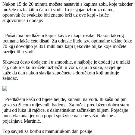
Nakon 15 do 20 minuta možete nastaviti s kapima zobi, koje također
možete razblažiti u čaju ili vodi. To je sjajan izbor za dame,
oporavak će svakako biti znatno brži uz ove kapi - ističe
sugovornica i dodaje:
- Pušačima predlažem kapi sikavice i kapi rosike. Nakon takvog
tretmana lakše ćete disati. Za odrasle ljude tzv. optimalne težine (oko
70 kg) dovoljno je 3x1 mililitara kapi ljekovite biljke koje možete
razrijediti u vodi.
Sikavicu često dodajem i u smoothie, a najbolje je dodati ju u mlaki
čaj, dok rosiku možete razblažiti u vodi, čaju ili soku, savjetuje i
kaže da dan nakon slavlja započnete s doručkom koji umiruje
želudac.
- Predlažem kašu od bijele heljde, kuhanu na vodi. Ili kašu od pir
griza sa žlicom mljevenih badema. Za ručak predlažem dobru staru
juhu od luka ili rajčice, s dalmatinskim začinskim biljem. Pojačajte
unos vlakana, jer ona poput spužvice na sebe vežu toksine -
pojašnjava Martinić.
Top savjeti za borbu s mamurlukom dan poslije :