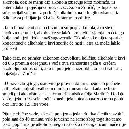
alkohola, dok se manji dio alkohola izbacuje kroz mokraću, ili
putem daha - pojašnjava prof. dr. sc. Zoran Zoričić, psihijatar sa
subspecijalizacijom iz područja alkoholizma i drugih ovisnosti iz
Klinike za psihijatriju KBC-a Sestre milosrdnice.
- Iako hrana ne utječe na brzinu resorpcije alkohola, ako ste u
međuvremenu jeli, alkohol će se lakše probaviti i vjerojatno ćete ga
bolje podnijeti, dodaje naš sugovornik. Također, ako pijete sporije,
koncentracija alkohola u krvi sporije će rasti i jetra ga može lakše
probaviti.
Tako ćete, na primjer, zakonom dozvoljenu količinu alkohola u krvi
od 0,5 promila dosegnuti s već s dva standardna pića u kraćem
razdoblju, odnosno tri, ako ih popijete u razdoblju od šest sati sati,
pojašnjava Zoričić.
- Upravo zbog toga, osnovno je pravilo da prije nego što počnete
piti trebate pojesti kvalitetan obrok, odnosno da nikada ne biste
smjeli piti ako niste jeli - ističe nutricionistica Olja Martinić. Dodaje
kako tijekom “vesele noći” između jela i pića obavezno treba popiti
oko litru do 1,5 litre vode.
Pijenje obične vode, tako da popijemo jedan do dva decilitra svakih
pola sata do 40 minuta, vrlo je važno ne samo zbog toga što ćemo
tako popiti manje alkohola, nego i zato što naš organizam inače nije