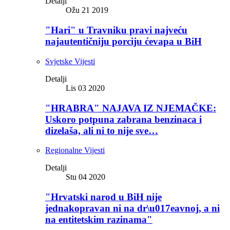
Detalji
Ožu 21 2019
"Hari" u Travniku pravi najveću
najautentičniju porciju ćevapa u BiH
Svjetske Vijesti
Detalji
Lis 03 2020
"HRABRA" NAJAVA IZ NJEMAČKE:
Uskoro potpuna zabrana benzinaca i
dizelaša, ali ni to nije sve…
Regionalne Vijesti
Detalji
Stu 04 2020
"Hrvatski narod u BiH nije
jednakopravan ni na dr\u017eavnoj, a ni
na entitetskim razinama"