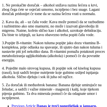
1. Ne preskačite doručak – alkohol snižava razinu šećera u krvi,
zbog čega ćete se osjećati umorno, iscrpljeno i bez snage. Lagani
doručak pridonijet će tome da se razina šećera vrati u normalu.
2. Kava da, ali – uz čašu vode: Kava može pomoći da se razbudimo
i razbistrimo ako smo mamurni, no može i izazvati glavobolju ili
migrenu. Naime, kofein slično kao i alkohol, uzrokuje dehidraciju.
Da biste to izbjegli, uz kavu obavezno treba popiti čašu vode.
3.Popijte B-vitamin: Nakon tuluma popijte jaku dozu vitamina B-
kompleksa, prije odlaska na spavanje, ili ujutro dan nakon tuluma i
nastavite piti još nekoliko dana. B-vitamini pomažu potaknuti proces
metaboliziranja ugljikohidrata (alkohola) i pomoći će da povratite
energiju.
4. Pojedite malo sirovog kupusa, ili popijte sok od kiselog kupusa
(rasol), koji sadrži brojne nutrijente koje gubimo uslijed ispijanja
alkohola. Slično djeluju i sok ili juha od rajčice.
5. Za doručak ili međuobrok banana: Banana djeluje umirujuće na
želudac, a sadrži i važne minerale - magnezij i kalij, koje tijekom
pijenja gubimo. Ta dva minerala pomoći će da odagnate umor i
iscrpljenost.
Previous Article
Danas je treći ponedjeljak u januaru,