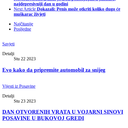
najdepresivniji dan u godini
Next Article
Dokazali: Penis može otkriti koliko dugo će
muškarac živjeti
Najčitanije
Posljedne
Savjeti
Detalji
Stu 22 2023
Evo kako da pripremite automobil za snijeg
Vijesti iz Posavine
Detalji
Stu 23 2023
DAN OTVORENIH VRATA U VOJARNI SINOVI
POSAVINE U BUKOVOJ GREDI