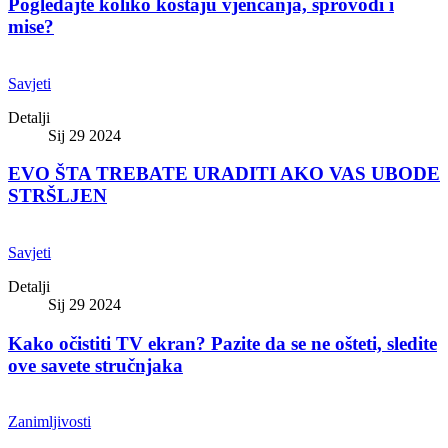
Pogledajte koliko koštaju vjenčanja, sprovodi i
mise?
Savjeti
Detalji
Sij 29 2024
EVO ŠTA TREBATE URADITI AKO VAS UBODE
STRŠLJEN
Savjeti
Detalji
Sij 29 2024
Kako očistiti TV ekran? Pazite da se ne ošteti, sledite
ove savete stručnjaka
Zanimljivosti