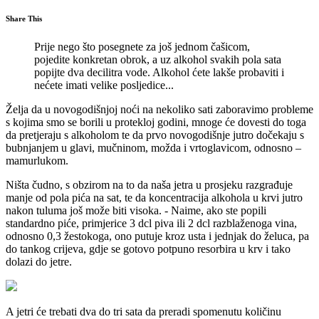
Share This
Prije nego što posegnete za još jednom čašicom,
pojedite konkretan obrok, a uz alkohol svakih pola sata
popijte dva decilitra vode. Alkohol ćete lakše probaviti i
nećete imati velike posljedice...
Želja da u novogodišnjoj noći na nekoliko sati zaboravimo probleme
s kojima smo se borili u protekloj godini, mnoge će dovesti do toga
da pretjeraju s alkoholom te da prvo novogodišnje jutro dočekaju s
bubnjanjem u glavi, mučninom, možda i vrtoglavicom, odnosno –
mamurlukom.
Ništa čudno, s obzirom na to da naša jetra u prosjeku razgrađuje
manje od pola pića na sat, te da koncentracija alkohola u krvi jutro
nakon tuluma još može biti visoka. - Naime, ako ste popili
standardno piće, primjerice 3 dcl piva ili 2 dcl razblaženoga vina,
odnosno 0,3 žestokoga, ono putuje kroz usta i jednjak do želuca, pa
do tankog crijeva, gdje se gotovo potpuno resorbira u krv i tako
dolazi do jetre.
A jetri će trebati dva do tri sata da preradi spomenutu količinu