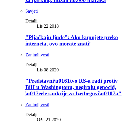
za parking, dužan 80.000 maraka
Savjeti
Detalji
Lis 22 2018
"Pljačkaju ljude": Ako kupujete preko
interneta, ovo morate znati!
Zanimljivosti
Detalji
Lis 08 2020
"Predstavni\u0161tvo RS-a radi protiv
BiH u Washingtonu, negiraju genocid,
\u017eele sankcije za Izetbegovi\u0107a"
Zanimljivosti
Detalji
Ožu 21 2020