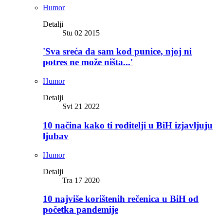
Humor
Detalji
Stu 02 2015
'Sva sreća da sam kod punice, njoj ni
potres ne može ništa...'
Humor
Detalji
Svi 21 2022
10 načina kako ti roditelji u BiH izjavljuju
ljubav
Humor
Detalji
Tra 17 2020
10 najviše korištenih rečenica u BiH od
početka pandemije