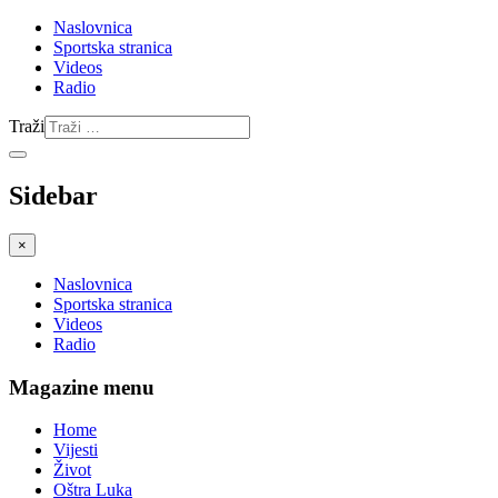
Naslovnica
Sportska stranica
Videos
Radio
Traži
Sidebar
×
Naslovnica
Sportska stranica
Videos
Radio
Magazine menu
Home
Vijesti
Život
Oštra Luka