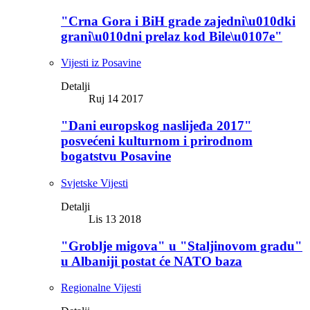
"Crna Gora i BiH grade zajedni\u010dki
grani\u010dni prelaz kod Bile\u0107e"
Vijesti iz Posavine
Detalji
Ruj 14 2017
"Dani europskog naslijeđa 2017"
posvećeni kulturnom i prirodnom
bogatstvu Posavine
Svjetske Vijesti
Detalji
Lis 13 2018
"Groblje migova" u "Staljinovom gradu"
u Albaniji postat će NATO baza
Regionalne Vijesti