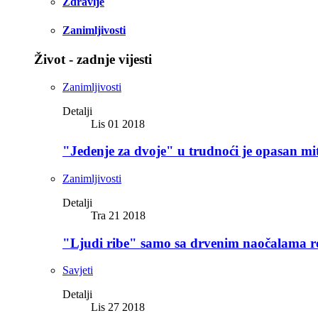
Zdravlje
Zanimljivosti
Život - zadnje vijesti
Zanimljivosti
Detalji
Lis 01 2018
"Jedenje za dvoje" u trudnoći je opasan mi
Zanimljivosti
Detalji
Tra 21 2018
"Ljudi ribe" samo sa drvenim naočalama r
Savjeti
Detalji
Lis 27 2018