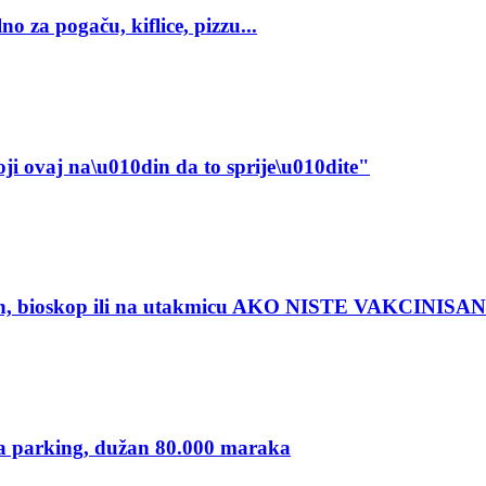
o za pogaču, kiflice, pizzu...
oji ovaj na\u010din da to sprije\u010dite"
ran, bioskop ili na utakmicu AKO NISTE VAKCINISAN
za parking, dužan 80.000 maraka