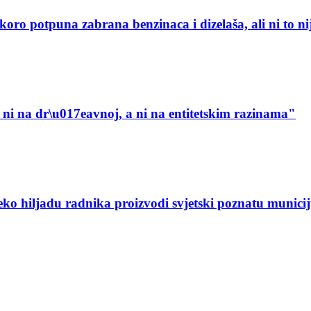
tpuna zabrana benzinaca i dizelaša, ali ni to ni
ni na dr\u017eavnoj, a ni na entitetskim razinama"
ko hiljadu radnika proizvodi svjetski poznatu munici