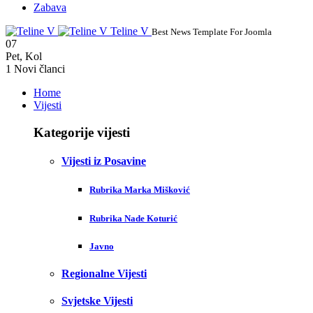
Zabava
Teline V
Best News Template For Joomla
07
Pet
,
Kol
1
Novi članci
Home
Vijesti
Kategorije vijesti
Vijesti iz Posavine
Rubrika Marka Mišković
Rubrika Nade Koturić
Javno
Regionalne Vijesti
Svjetske Vijesti