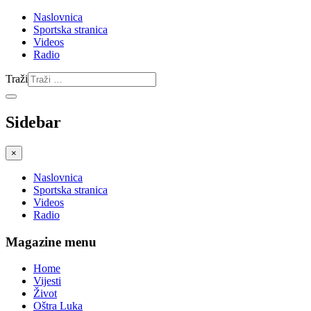
Naslovnica
Sportska stranica
Videos
Radio
Traži
Sidebar
×
Naslovnica
Sportska stranica
Videos
Radio
Magazine menu
Home
Vijesti
Život
Oštra Luka