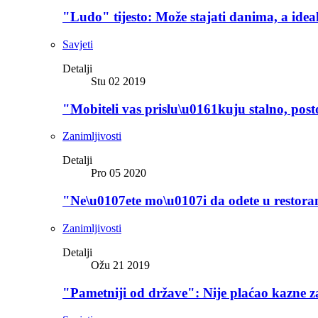
"Ludo" tijesto: Može stajati danima, a idealn
Savjeti
Detalji
Stu 02 2019
"Mobiteli vas prislu\u0161kuju stalno, post
Zanimljivosti
Detalji
Pro 05 2020
"Ne\u0107ete mo\u0107i da odete u resto
Zanimljivosti
Detalji
Ožu 21 2019
"Pametniji od države": Nije plaćao kazne 