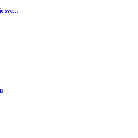
je sve…
ju