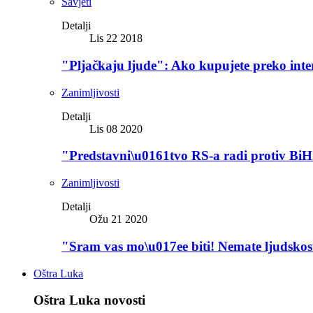
Savjeti
Detalji
Lis 22 2018
"Pljačkaju ljude": Ako kupujete preko inte
Zanimljivosti
Detalji
Lis 08 2020
"Predstavni\u0161tvo RS-a radi protiv BiH 
Zanimljivosti
Detalji
Ožu 21 2020
"Sram vas mo\u017ee biti! Nemate ljudskos
Oštra Luka
Oštra Luka novosti