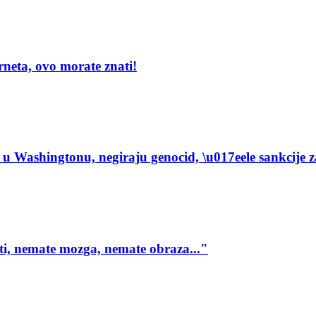
rneta, ovo morate znati!
u Washingtonu, negiraju genocid, \u017eele sankcije 
ti, nemate mozga, nemate obraza..."