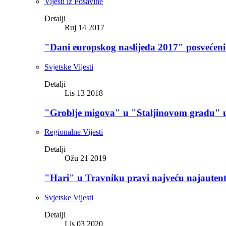
Vijesti iz Posavine
Detalji
Ruj 14 2017
"Dani europskog naslijeđa 2017" posvećen
Svjetske Vijesti
Detalji
Lis 13 2018
"Groblje migova" u "Staljinovom gradu" u
Regionalne Vijesti
Detalji
Ožu 21 2019
"Hari" u Travniku pravi najveću najautent
Svjetske Vijesti
Detalji
Lis 03 2020