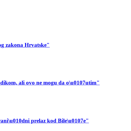
nog zakona Hrvatske"
dikom, ali ovo ne mogu da o\u0107utim"
ani\u010dni prelaz kod Bile\u0107e"