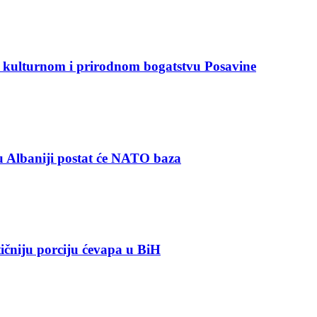
i kulturnom i prirodnom bogatstvu Posavine
 Albaniji postat će NATO baza
ičniju porciju ćevapa u BiH