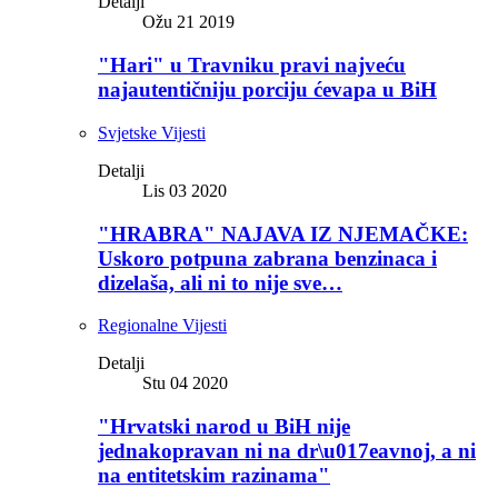
Detalji
Ožu 21 2019
"Hari" u Travniku pravi najveću
najautentičniju porciju ćevapa u BiH
Svjetske Vijesti
Detalji
Lis 03 2020
"HRABRA" NAJAVA IZ NJEMAČKE:
Uskoro potpuna zabrana benzinaca i
dizelaša, ali ni to nije sve…
Regionalne Vijesti
Detalji
Stu 04 2020
"Hrvatski narod u BiH nije
jednakopravan ni na dr\u017eavnoj, a ni
na entitetskim razinama"