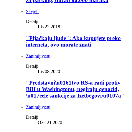
za parking, dužan 80.000 maraka
Savjeti
Detalji
Lis 22 2018
"Pljačkaju ljude": Ako kupujete preko
interneta, ovo morate znati!
Zanimljivosti
Detalji
Lis 08 2020
"Predstavni\u0161tvo RS-a radi protiv
BiH u Washingtonu, negiraju genocid,
\u017eele sankcije za Izetbegovi\u0107a"
Zanimljivosti
Detalji
Ožu 21 2020