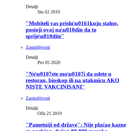
Detalji
Stu 02 2019
"Mobiteli vas prislu\u0161kuju stalno,
postoji ovaj na\u010din da to
sprije\u010dite"
Zanimljivosti
Detalji
Pro 05 2020
"Ne\u0107ete mo\u0107i da odete u
restoran, bioskop ili na utakmicu AKO
NISTE VAKCINISANI"
Zanimljivosti
Detalji
Ožu 21 2019
"Pametniji od države": Nije plaćao kazne