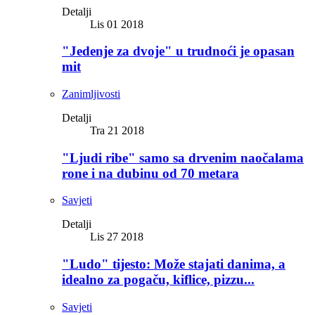
Detalji
Lis 01 2018
"Jedenje za dvoje" u trudnoći je opasan
mit
Zanimljivosti
Detalji
Tra 21 2018
"Ljudi ribe" samo sa drvenim naočalama
rone i na dubinu od 70 metara
Savjeti
Detalji
Lis 27 2018
"Ludo" tijesto: Može stajati danima, a
idealno za pogaču, kiflice, pizzu...
Savjeti