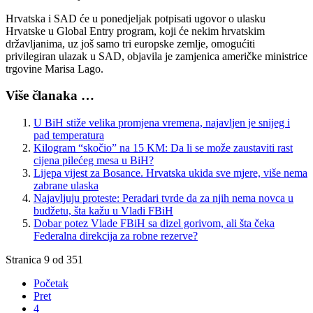
Hrvatska i SAD će u ponedjeljak potpisati ugovor o ulasku
Hrvatske u Global Entry program, koji će nekim hrvatskim
državljanima, uz još samo tri europske zemlje, omogućiti
privilegiran ulazak u SAD, objavila je zamjenica američke ministrice
trgovine Marisa Lago.
Više članaka …
U BiH stiže velika promjena vremena, najavljen je snijeg i
pad temperatura
Kilogram “skočio” na 15 KM: Da li se može zaustaviti rast
cijena pilećeg mesa u BiH?
Lijepa vijest za Bosance. Hrvatska ukida sve mjere, više nema
zabrane ulaska
Najavljuju proteste: Peradari tvrde da za njih nema novca u
budžetu, šta kažu u Vladi FBiH
Dobar potez Vlade FBiH sa dizel gorivom, ali šta čeka
Federalna direkcija za robne rezerve?
Stranica 9 od 351
Početak
Pret
4