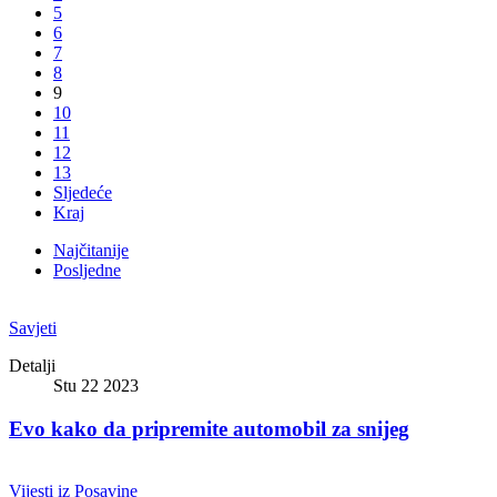
5
6
7
8
9
10
11
12
13
Sljedeće
Kraj
Najčitanije
Posljedne
Savjeti
Detalji
Stu 22 2023
Evo kako da pripremite automobil za snijeg
Vijesti iz Posavine