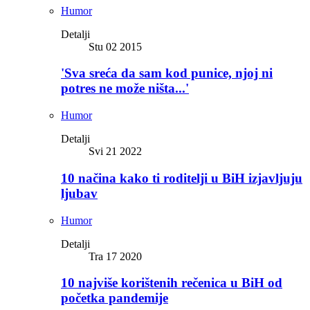
Humor
Detalji
Stu 02 2015
'Sva sreća da sam kod punice, njoj ni
potres ne može ništa...'
Humor
Detalji
Svi 21 2022
10 načina kako ti roditelji u BiH izjavljuju
ljubav
Humor
Detalji
Tra 17 2020
10 najviše korištenih rečenica u BiH od
početka pandemije