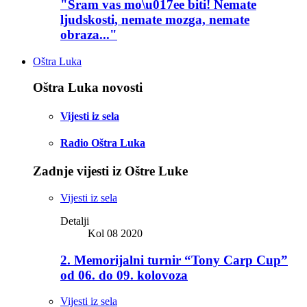
"Sram vas mo\u017ee biti! Nemate
ljudskosti, nemate mozga, nemate
obraza..."
Oštra Luka
Oštra Luka novosti
Vijesti iz sela
Radio Oštra Luka
Zadnje vijesti iz Oštre Luke
Vijesti iz sela
Detalji
Kol 08 2020
2. Memorijalni turnir “Tony Carp Cup”
od 06. do 09. kolovoza
Vijesti iz sela