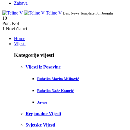
Zabava
Teline V
Best News Template For Joomla
10
Pon
,
Kol
1
Novi članci
Home
Vijesti
Kategorije vijesti
Vijesti iz Posavine
Rubrika Marka Mišković
Rubrika Nade Koturić
Javno
Regionalne Vijesti
Svjetske Vijesti