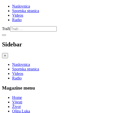
Naslovnica
Sportska stranica
Videos
Radio
Traži
Sidebar
×
Naslovnica
Sportska stranica
Videos
Radio
Magazine menu
Home
Vijesti
Život
Oštra Luka