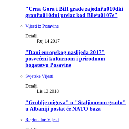
"Crna Gora i BiH grade zajedni\u010dki
grani\u010dni prelaz kod Bile\u0107e"
Vijesti iz Posavine
Detalji
Ruj 14 2017
"Dani europskog naslijeđa 2017"
posvećeni kulturnom i prirodnom
bogatstvu Posavine
Svjetske Vijesti
Detalji
Lis 13 2018
"Groblje migova" u "Staljinovom gradu"
u Albaniji postat će NATO baza
Regionalne Vijesti