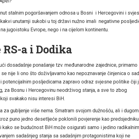
Apel?
talnim pogoršavanjem odnosa u Bosni i Hercegovini i svjes
 kakvi unutarnji sukobi u toj državi nužno imali negativne posljed
na jugoistoku Evrope, nego i na cijelom kontinentu.
 RS-a i Dodika
jući dosadašnje ponašanje tzv. međunarodne zajednice, primarno E
 se nije li ono što doživljavamo kao nepoznavanje činjenica o sad
 i potencijalnim posljedicama zapravo odraz svjesne politike čiji je
eg, za Bosnu i Hercegovinu neodrživog stanja, a sve to zbog
koji svakako nisu interesi BiH.
a za gubljenje više nema. Smatram svojom dužnošću, ali i dugo
kroz puno jedno desetljeće poklonili povjerenje kao predsjedniku
i kako se budućnost BiH može osigurati samo i jedino radikalni
vanjem sadašnjeg stanja sa sadašnjim protagonistima koji ne