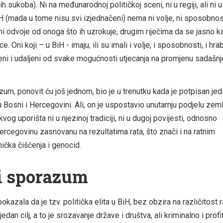
 sukoba). Ni na međunarodnoj političkoj sceni, ni u regiji, ali ni u
 (mada u tome nisu svi izjednačeni) nema ni volje, ni sposobnosti
i odvoje od onoga što ih uzrokuje, drugim riječima da se jasno k
e. Oni koji – u BiH - imaju, ili su imali i volje, i sposobnosti, i hrab
i i udaljeni od svake mogućnosti utjecanja na promjenu sadašn
m, ponovit ću još jednom, bio je u trenutku kada je potpisan jed
u Bosni i Hercegovini. Ali, on je uspostavio unutarnju podjelu zem
og uporišta ni u njezinoj tradiciji, ni u dugoj povijesti, odnosno
ercegovinu zasnovanu na rezultatima rata, što znači i na ratnim
nička čišćenja i genocid.
i sporazum
okazala da je tzv. politička elita u BiH, bez obzira na različitost 
edan cilj, a to je srozavanje države i društva, ali kriminalno i profi