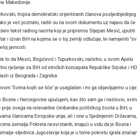
ne Makedonije.
kovski, trojica demokratski orijentiranih članova posljednjednjeg
ko je već poznato, radili su na ovom dokumentu uz najavu da će
eni tekst radnog nacrrta koji je pripremio Stjepan Mesić, uputiti
ar i izvan BiH na kojima se o toj zemlji odlučuje, te namijeniti "s
jeloj javnosti.
ek to da Mesić, Bogićević i Tupurkovski, načelno, u svom Apelu
tno rješenje za BiH od etničkih koncepata Republike Srpske i H
lasti iz Beograda i Zagreba.
vom 'Svima kojih se tiče' je usaglašen i mi ga objavljujemo u cijel
sne i Hercegovine upućujem, kao što sam ga i naslovio, svima
e prije svega na relevantne čimbenike političkog života u BiH, u
vama članicama Evropske unije, ali i one u Sjedinjenim Državama, 
icima zemalja Pokreta nesvrstanih, imajući u vidu da je Bosna i
malja-sljednica Jugoslavije koja je u tome pokretu igrala značaj