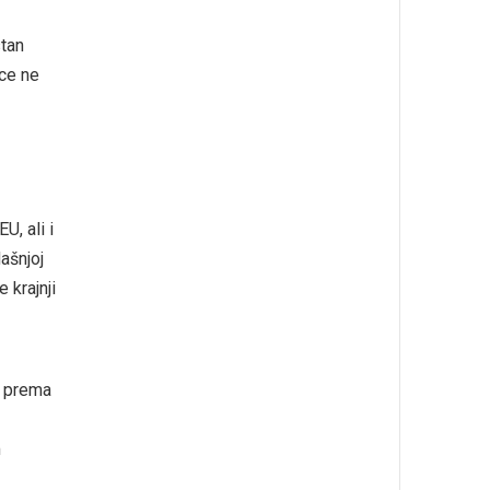
tan
ice ne
U, ali i
ašnjoj
 krajnji
m prema
m