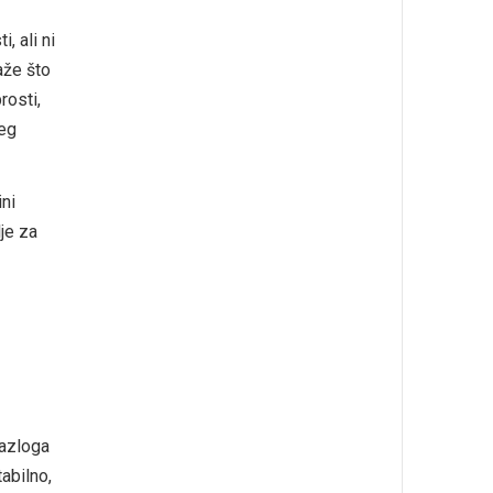
, ali ni
aže što
rosti,
jeg
ini
lje za
razloga
tabilno,