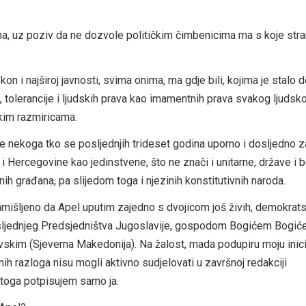
a, uz poziv da ne dozvole političkim čimbenicima ma s koje stra
ajširoj javnosti, svima onima, ma gdje bili, kojima je stalo d
, tolerancije i ljudskih prava kao imamentnih prava svakog ljudsko
čkim razmiricama.
koga tko se posljednjih trideset godina uporno i dosljedno 
i Hercegovine kao jedinstvene, što ne znači i unitarne, države i b
nih građana, pa slijedom toga i njezinih konstitutivnih naroda.
išljeno da Apel uputim zajedno s dvojicom još živih, demokrats
posljednjeg Predsjedništva Jugoslavije, gospodom Bogićem Bogi
vskim (Sjeverna Makedonija). Na žalost, mada podupiru moju inicij
h razloga nisu mogli aktivno sudjelovati u završnoj redakciji
toga potpisujem samo ja.