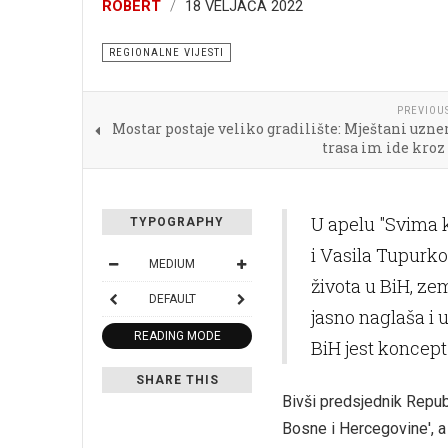
ROBERT
18 VELJAČA 2022
REGIONALNE VIJESTI
PREVIOU
Mostar postaje veliko gradilište: Mještani uzn
trasa im ide kro
U apelu "Svima k
TYPOGRAPHY
i Vasila Tupurko
MEDIUM
života u BiH, zem
DEFAULT
jasno naglaša i 
READING MODE
BiH jest koncep
SHARE THIS
Bivši predsjednik Repub
Bosne i Hercegovine', a