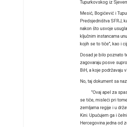
Tupurkovskog iz Sjever
Mesić, Bogićević i Tupur
Predsjedništva SFRJ, ka
nakon što usvoje usuglaš
ključnim instancama unut
kojih se to tiče", kao i ci
Dosad je bilo poznato t
zagovaraju posve supro
BiH, a koje podržavaju v
No, taj dokument sa nazi
"Ovaj apel za spas Bo
se tiče, misleći pri tom
zemljama regije i u drža
Kini. Upućujem ga i čeln
Hercegovina jedna od ze