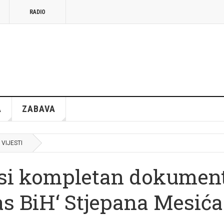
RADIO
A
ZABAVA
VIJESTI
osi kompletan dokumen
pas BiH‘ Stjepana Mesića