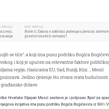
S ARTICLE
NEXT ARTICLE
emireni,
Hoće li Zakon o zabrani pušenja u javnim zatvo
z imanja
prostorima biti usvojen?
ojih se tiče", a koji ima punu podršku Bogića Bogičev
vskog, i koji je upućen na relevantne faktore političko
ljama regije, članicama EU, Sad, Rusiji, Kini..., Mesić
upozorava: Jedino rješenje što otvara vrata budućnosti
t građanske države
like Hrvatske Stjepan Mesić sastavio je i potpisao 'Apel za spa
 njegova incijativa ima punu podršku Bogića Bogičevića iz BiH i V