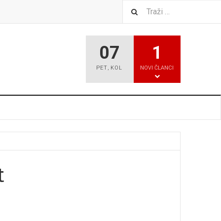
07
1
PET
,
KOL
NOVI ČLANCI
t