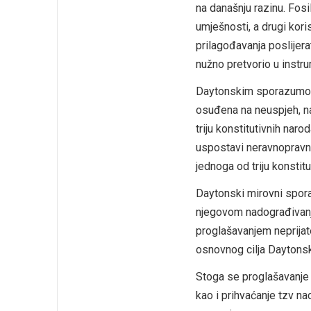
na današnju razinu. Fosi
umješnosti, a drugi kori
prilagođavanja poslijera
nužno pretvorio u instru
Daytonskim sporazumom 
osuđena na neuspjeh, na
triju konstitutivnih na
uspostavi neravnopravno
jednoga od triju konstitu
Daytonski mirovni spora
njegovom nadograđivanju,
proglašavanjem neprijate
osnovnog cilja Daytonsko
Stoga se proglašavanje 
kao i prihvaćanje tzv na