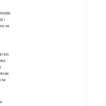
ilorada
ji i
Ono ne
i bili
tska
e
nkcije
i ne
je