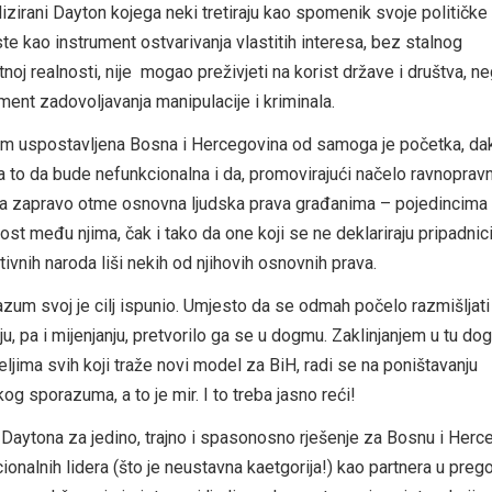
lizirani Dayton kojega neki tretiraju kao spomenik svoje političke
ste kao instrument ostvarivanja vlastitih interesa, bez stalnog
tnoj realnosti, nije mogao preživjeti na korist države i društva, n
ment zadovoljavanja manipulacije i kriminala.
uspostavljena Bosna i Hercegovina od samoga je početka, dakl
 to da bude nefunkcionalna i da, promovirajući načelo ravnoprav
roda zapravo otme osnovna ljudska prava građanima – pojedincima 
st među njima, čak i tako da one koji se ne deklariraju pripadni
tivnih naroda liši nekih od njihovih osnovnih prava.
zum svoj je cilj ispunio. Umjesto da se odmah počelo razmišljati
 pa i mijenjanju, pretvorilo ga se u dogmu. Zaklinjanjem u tu do
ljima svih koji traže novi model za BiH, radi se na poništavanju
g sporazuma, a to je mir. I to treba jasno reći!
Daytona za jedino, trajno i spasonosno rješenje za Bosnu i Herc
cionalnih lidera (što je neustavna kaetgorija!) kao partnera u pre