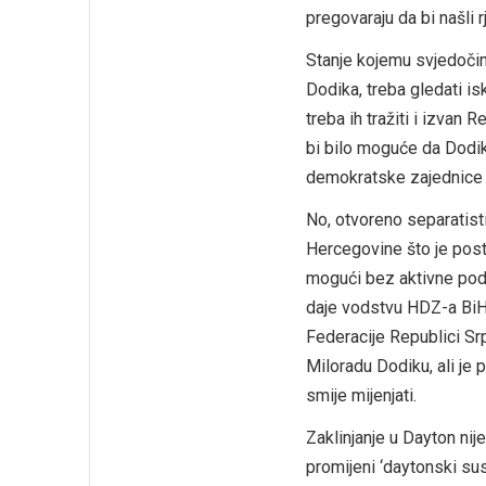
pregovaraju da bi našli r
Stanje kojemu svjedočim
Dodika, treba gledati isk
treba ih tražiti i izvan
bi bilo moguće da Dodik
demokratske zajednice 
No, otvoreno separatist
Hercegovine što je posta
mogući bez aktivne podr
daje vodstvu HDZ-a BiH.
Federacije Republici Srps
Miloradu Dodiku, ali j
smije mijenjati.
Zaklinjanje u Dayton ni
promijeni ‘daytonski su