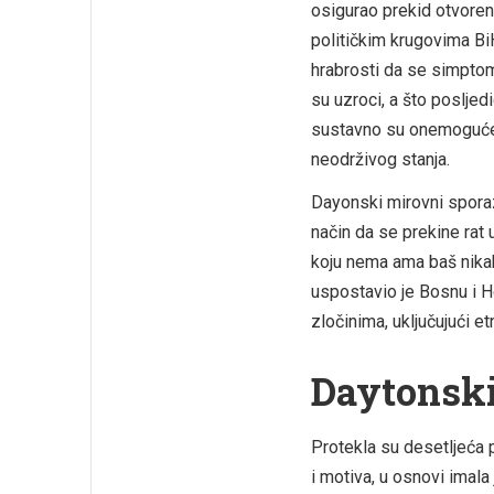
osigurao prekid otvorenih
političkim krugovima BiH
hrabrosti da se simptom
su uzroci, a što posljedic
sustavno su onemogućen
neodrživog stanja.
Dayonski mirovni sporazu
način da se prekine rat 
koju nema ama baš nikakv
uspostavio je Bosnu i H
zločinima, uključujući et
Daytonsk
Protekla su desetljeća p
i motiva, u osnovi imala j