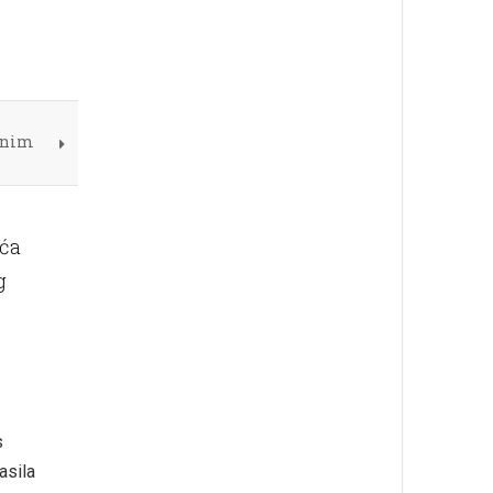
renim
ića
g
s
asila