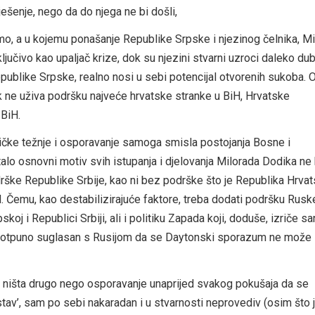
ješenje, nego da do njega ne bi došli,
o, a u kojemu ponašanje Republike Srpske i njezinog čelnika, M
ljučivo kao upaljač krize, dok su njezini stvarni uzroci daleko dubl
 Republike Srpske, realno nosi u sebi potencijal otvorenih sukoba. 
 ne uživa podršku najveće hrvatske stranke u BiH, Hrvatske
BiH.
ičke težnje i osporavanje samoga smisla postojanja Bosne i
lo osnovni motiv svih istupanja i djelovanja Milorada Dodika ne b
ške Republike Srbije, kao ni bez podrške što je Republika Hrva
 Čemu, kao destabilizirajuće faktore, treba dodati podršku Rusk
koj i Republici Srbiji, ali i politiku Zapada koji, doduše, izriče sa
e potpuno suglasan s Rusijom da se Daytonski sporazum ne može 
je ništa drugo nego osporavanje unaprijed svakog pokušaja da se
stav’, sam po sebi nakaradan i u stvarnosti neprovediv (osim što 