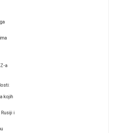
 ga
vima
DZ-a
osti:
 kojih
Rusiji i
nu