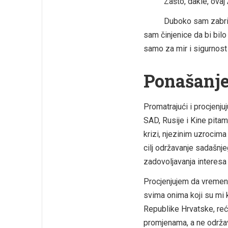
Zašto, dakle, ovaj 
Duboko sam zabrinut s
sam činjenice da bi bilo
samo za mir i sigurnost 
Ponašanje
Promatrajući i procjenju
SAD, Rusije i Kine pitam
krizi, njezinim uzrocima
cilj održavanje sadašnj
zadovoljavanja interesa 
Procjenjujem da vremen
svima onima koji su mi 
Republike Hrvatske, reć
promjenama, a ne održa