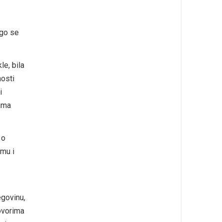
ego se
e, bila
nosti
i
cima
 o
gmu i
egovinu,
govorima