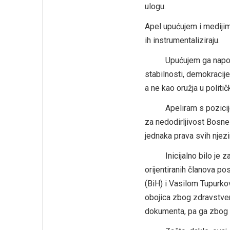
ulogu.
Apel upućujem i medijim
ih instrumentaliziraju.
Upućujem ga napokon i n
stabilnosti, demokracije
a ne kao oružja u politi
Apeliram s pozicije ne
za nedodirljivost Bosne 
jednaka prava svih njezi
Inicijalno bilo je zam
orijentiranih članova 
(BiH) i Vasilom Tupurko
obojica zbog zdravstveni
dokumenta, pa ga zbog 