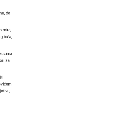
ne, da
o mira,
g bića,
zauzima
ori za
ki
ćevićem
ativu,