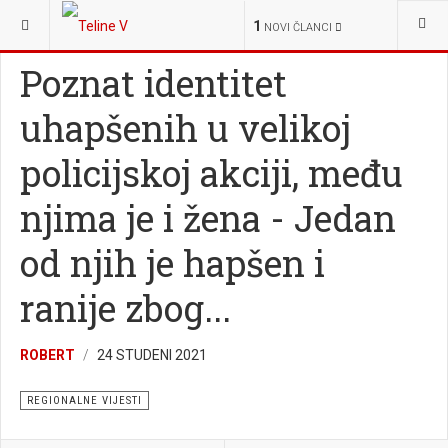
NALAZITE SE OVDJE:
VIJESTI
REGIONALNE VIJESTI
1
NOVI ČLANCI
Poznat identitet
uhapšenih u velikoj
policijskoj akciji, među
njima je i žena - Jedan
od njih je hapšen i
ranije zbog...
ROBERT
24 STUDENI 2021
REGIONALNE VIJESTI