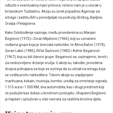
odlučiti o eventualnoj mjeri pritvora, rečeno nam je u utorak u
brčanskom Tužilaštvu. Akciju su izveli pripadnici Agencije za
istrage i zaštitu BiH u ponedjeljak na području Brčkog, Bijeljine,
Orašja i Pelagićeva.
Kako Oslobođenje saznaje, među privedenima su Marijan
Begčević (1972) i Zoran Mijatović (1966), koji su označeni
vođama grupe koja je švercala narkotike, te Alma Bahor (1974),
Goran Lakić (1985), Rifat Šaćirović (1983) i Admir Beganović
(1967), koji su bili članovi grupe. Beganović se, saznajemo, tereti i
za nedozvoljeno držanje oružja. U akciji su, također, privedena
dvojica policajaca za koje se sumnja da su uticali na istragu koja
se vodila protiv narkodilera. Tokom akcije su zaplijenjeni
marihuana, kokain, municija, bombe, uređaj za ometanje signala,
1.515 eura i 1.500 KM, dva automobila, kao i drugi predmeti koji
će poslužiti kao dokaz u krivičnom postupku. Uhapšeni Begčević
je hapšen i optuživan u više navrata za različita krivična djela.