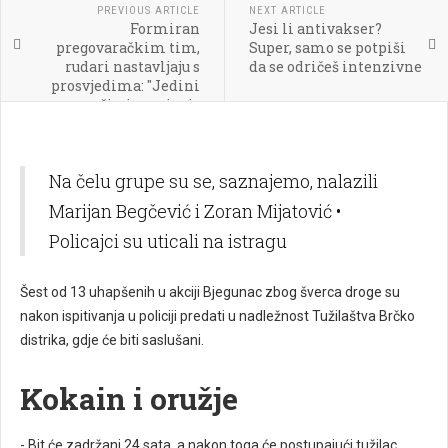
PREVIOUS ARTICLE
NEXT ARTICLE
Formiran
Jesi li antivakser?
pregovaračkim tim,
Super, samo se potpiši
rudari nastavljaju s
da se odričeš intenzivne
prosvjedima: "Jedini
način ispunjenja
zahtjeva je povećanje
cijena struje od 100
posto"
Na čelu grupe su se, saznajemo, nalazili
Marijan Begčević i Zoran Mijatović •
Policajci su uticali na istragu
Šest od 13 uhapšenih u akciji Bjegunac zbog šverca droge su
nakon ispitivanja u policiji predati u nadležnost Tužilaštva Brčko
distrika, gdje će biti saslušani.
Kokain i oružje
- Bit će zadržani 24 sata, a nakon toga će postupajući tužilac