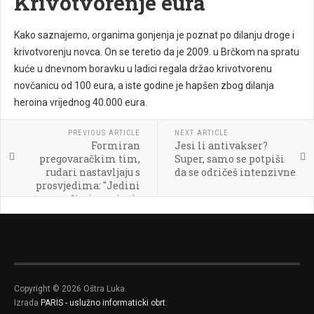
Krivotvorenje eura
Kako saznajemo, organima gonjenja je poznat po dilanju droge i
krivotvorenju novca. On se teretio da je 2009. u Brčkom na spratu
kuće u dnevnom boravku u ladici regala držao krivotvorenu
novčanicu od 100 eura, a iste godine je hapšen zbog dilanja
heroina vrijednog 40.000 eura.
PREVIOUS ARTICLE
NEXT ARTICLE
Formiran
Jesi li antivakser?
pregovaračkim tim,
Super, samo se potpiši
rudari nastavljaju s
da se odričeš intenzivne
prosvjedima: "Jedini
način ispunjenja
zahtjeva je povećanje
cijena struje od 100
posto"
Copyright © 2026 Oštra Luka.
Izrada
PARIS - uslužno informaticki obrt
.