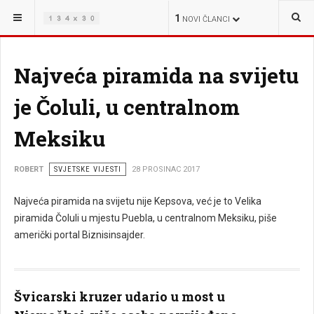
NALAZITE SE OVDJE:
VIJESTI
1
NOVI ČLANCI
Najveća piramida na svijetu
je Čoluli, u centralnom
Meksiku
ROBERT
SVJETSKE VIJESTI
28 PROSINAC 2017
Najveća piramida na svijetu nije Kepsova, već je to Velika
piramida Čoluli u mjestu Puebla, u centralnom Meksiku, piše
američki portal Biznisinsajder.
Švicarski kruzer udario u most u