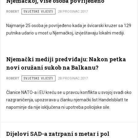
Njemačkoj, više osoba povrijeđeno
ROBERT
SVJETSKE VIJESTI
28 PROSINAC 2017
Najmanje 25 osoba je povrijeđeno kada je švicarski kruzer sa 129
putnika udario u most u Njemačkoj, izvještavaju lokalni mediji.
Njemački mediji predviđaju: Nakon petka
novi oružani sukob na Balkanu?
ROBERT
SVJETSKE VIJESTI
28 PROSINAC 2017
Članice NATO-a i EU kreću se u pravcu konflikta u svojoj svađi oko
razgraničenja, upozorava u članku njemački list Handelsblatt te
napominje da nije isključena ni upotreba policijske sile.
Dijelovi SAD-a zatrpani s metar i pol