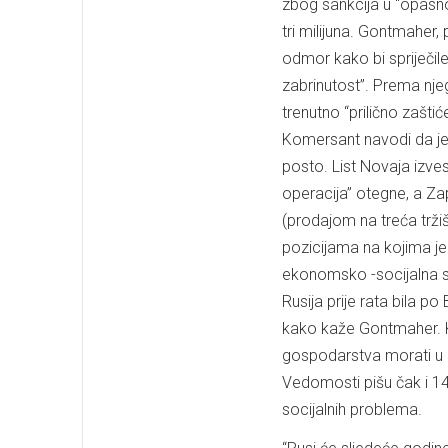
zbog sankcija u “opasnos
tri milijuna. Gontmaher,
odmor kako bi spriječi
zabrinutost”. Prema njeg
trenutno “prilično zaštić
Komersant navodi da je 
posto. List Novaja izve
operacija” otegne, a Za
(prodajom na treća trži
pozicijama na kojima j
ekonomsko -socijalna si
Rusija prije rata bila po
kako kaže Gontmaher. Ku
gospodarstva morati u p
Vedomosti pišu čak i 14
socijalnih problema.