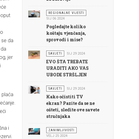
eće
REGIONALNE VIJESTI
poput
SIJ 06 2024
Pogledajte koliko
no
koštaju vjenčanja,
sprovodi i mise?
 se da
 da
SAVJETI
SIJ 29 2024
og, jer
EVO ŠTA TREBATE
i
URADITI AKO VAS
UBODE STRŠLJEN
SAVJETI
SIJ 29 2024
a plaća
Kako očistiti TV
većanje.
ekran? Pazite da se ne
ošteti, sledite ove savete
eći
stručnjaka
šna i
ZANIMLJIVOSTI
zervi.
VELJ 25 2024