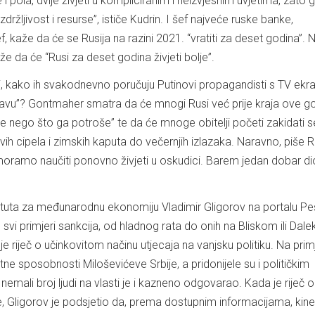
i pola, dvije živjeti u kompliciranim i neizvjesnim uvjetima, zato 
izdržljivost i resurse”, ističe Kudrin. I šef najveće ruske banke,
kaže da će se Rusija na razini 2021. “vratiti za deset godina”. N
že da će “Rusi za deset godina živjeti bolje”.
i, kako ih svakodnevno poručuju Putinovi propagandisti s TV ekra
travu”? Gontmaher smatra da će mnogi Rusi već prije kraja ove g
rije nego što ga potroše” te da će mnoge obitelji početi zakidati 
ih cipela i zimskih kaputa do večernjih izlazaka. Naravno, piše 
i moramo naučiti ponovno živjeti u oskudici. Barem jedan dobar di
ituta za međunarodnu ekonomiju Vladimir Gligorov na portalu Pe
svi primjeri sankcija, od hladnog rata do onih na Bliskom ili Dal
je riječ o učinkovitom načinu utjecaja na vanjsku politiku. Na primj
atne sposobnosti Miloševićeve Srbije, a pridonijele su i političkim
mali broj ljudi na vlasti je i kazneno odgovarao. Kada je riječ o
e, Gligorov je podsjetio da, prema dostupnim informacijama, kin