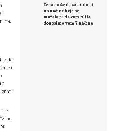
Žena može da zatrudniti
ih
na načine koje ne
 i
možete ni da zamislite,
dnima,
donosimo vam 7 načina
eklo da
šenje u
o
ila
 znati i
a je
“Mi ne
er.