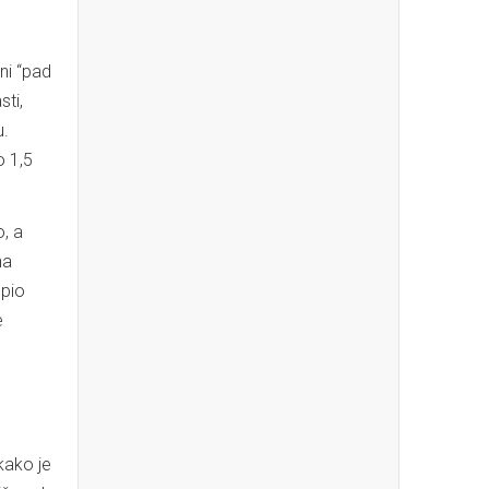
ni “pad
sti,
u.
o 1,5
, a
na
upio
e
e
kako je