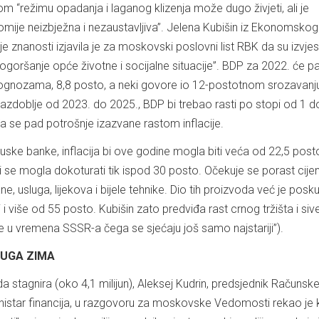
m “režimu opadanja i laganog klizenja može dugo živjeti, ali je
mije neizbježna i nezaustavljiva”. Jelena Kubišin iz Ekonomskog
e znanosti izjavila je za moskovski poslovni list RBK da su izvjes
ogoršanje opće životne i socijalne situacije”. BDP za 2022. će pa
ognozama, 8,8 posto, a neki govore io 12-postotnom srozavanj
zdoblje od 2023. do 2025., BDP bi trebao rasti po stopi od 1 d
a se pad potrošnje izazvane rastom inflacije.
ke banke, inflacija bi ove godine mogla biti veća od 22,5 posto
i se mogla dokoturati tik ispod 30 posto. Očekuje se porast cije
e, usluga, lijekova i bijele tehnike. Dio tih proizvoda već je posk
 i više od 55 posto. Kubišin zato predviđa rast crnog tržišta i siv
 u vremena SSSR-a čega se sjećaju još samo najstariji”).
DUGA ZIMA
 stagnira (oko 4,1 milijun), Aleksej Kudrin, predsjednik Računsk
inistar financija, u razgovoru za moskovske Vedomosti rekao je 