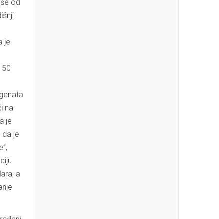
iše od
išnji
a je
a 50
rgenata
i na
a je
 da je
e”,
ciju
ara, a
anje