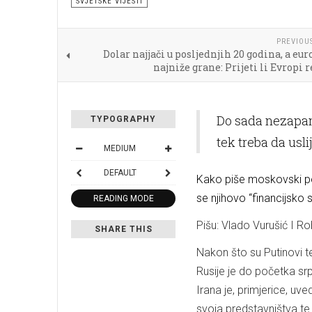
SVJETSKE VIJESTI
PREVIOU
Dolar najjači u posljednjih 20 godina, a eur
najniže grane: Prijeti li Evropi r
Do sada nezapamć
TYPOGRAPHY
tek treba da usli
MEDIUM
DEFAULT
Kako piše moskovski pos
se njihovo “financijsko 
READING MODE
Pišu: Vlado Vurušić I Robe
SHARE THIS
Nakon što su Putinovi te
Rusije je do početka sr
Irana je, primjerice, uv
svoja predstavništva te 