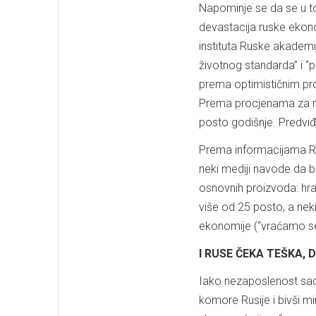
Napominje se da se u to
devastacija ruske ekono
instituta Ruske akademij
životnog standarda” i “p
prema optimističnim pr
Prema procjenama za ra
posto godišnje. Predviđ
Prema informacijama Rus
neki mediji navode da b
osnovnih proizvoda: hran
više od 25 posto, a neki
ekonomije (“vraćamo se
I RUSE ČEKA TEŠKA, 
Iako nezaposlenost sada
komore Rusije i bivši m