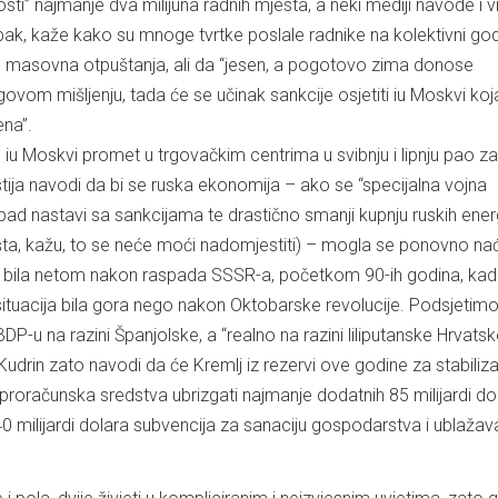
ti” najmanje dva milijuna radnih mjesta, a neki mediji navode i v
 pak, kaže kako su mnoge tvrtke poslale radnike na kolektivni god
le masovna otpuštanja, ali da “jesen, a pogotovo zima donose
ovom mišljenju, tada će se učinak sankcije osjetiti iu Moskvi koj
ena”.
iu Moskvi promet u trgovačkim centrima u svibnju i lipnju pao z
stija navodi da bi se ruska ekonomija – ako se “specijalna vojna
pad nastavi sa sankcijama te drastično smanji kupnju ruskih ene
šta, kažu, to se neće moći nadomjestiti) – mogla se ponovno nać
e bila netom nakon raspada SSSR-a, početkom 90-ih godina, kad
tuacija bila gora nego nakon Oktobarske revolucije. Podsjetimo
 BDP-u na razini Španjolske, a “realno na razini liliputanske Hrvatsk
drin zato navodi da će Kremlj iz rezervi ove godine za stabiliza
roračunska sredstva ubrizgati najmanje dodatnih 85 milijardi dol
0 milijardi dolara subvencija za sanaciju gospodarstva i ublažav