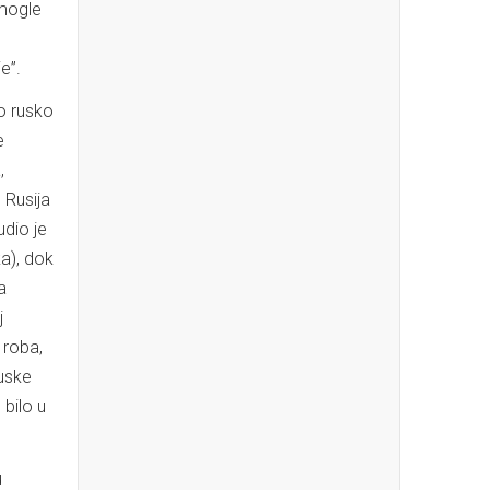
 mogle
e”.
to rusko
e
,
o Rusija
udio je
ka), dok
a
j
 roba,
ruske
 bilo u
u