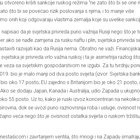
aju otvoreno kršiti sankcije ruskog režima “ne zato što bi se one
 zato što bi se povećao rizik poslovanja s njima, i to manje više
amo onih koji odgovaraju vlastima zemalja koje su uvelike sankcij
a napisao da je svjetska privreda puno važnija Rusiji nego što je 
er ako se nađe zamjena za rusku naftu i plin, svjetska privreda s
aviti razvijati kao da Rusija nema. Obratno ne važi. Financijska
 svjetska je privreda vrlo važna ruskoj i ta je asimetrija razlog št
e veza sa svjetskim gospodarstvom ne izgubi. Za tu tvrdnju pon
019. bio je malo manji od dva posto svijeta (izvor: Svjetska ban
e bio oko 17 posto, EU zajedno s Britanijom bio je oko 21 posto, 
Ako se dodaju Japan, Kanada i Australija, udio Zapada u ukupno
 oko 55 posto. Uz to, kako je ruski izvoz koncentriran na nekoliko
irovina, dok se uvozi puno raznovrsnija roba i usluge, ovisnost 
čajno veća nego što je ovisnost ostatka svijeta o ruskom tržištu,
pi nestašicom i zavrtanjem ventila, što mnogi i na Zapadu smatraj