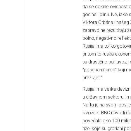
da se dokine ovisnost o 
godine i plinu. Ne, iako 
Viktora Orbána i našeg Z
zapravo ne rezultiraju 
bolno, negativno refle
Rusija ima toliko gotov
pritom to ruska ekonomija
su drastično pali uvoz 
“poseban narod” koji mož
preživjeti”.
Rusija ima velike devizn
u državnom sektoru i mir
Nafta je na svom povije
izvoznik. BBC navodi da 
povećala oko 100 milijar
riže, koje su građani po