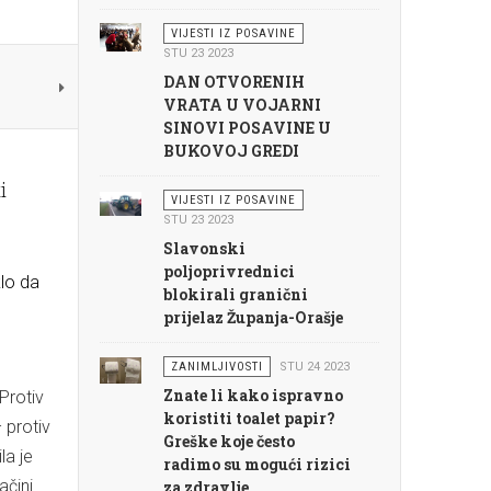
VIJESTI IZ POSAVINE
STU 23 2023
DAN OTVORENIH
VRATA U VOJARNI
SINOVI POSAVINE U
BUKOVOJ GREDI
i
VIJESTI IZ POSAVINE
STU 23 2023
Slavonski
poljoprivrednici
klo da
blokirali granični
prijelaz Županja-Orašje
ZANIMLJIVOSTI
STU 24 2023
Znate li kako ispravno
Protiv
koristiti toalet papir?
 protiv
Greške koje često
la je
radimo su mogući rizici
ačini
za zdravlje