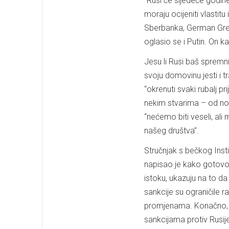
“Rusi će sljedeće godine 
moraju ocijeniti vlastitu 
Sberbanka, German Gref, 
oglasio se i Putin. On ka
Jesu li Rusi baš spremn
svoju domovinu jesti i 
“okrenuti svaki rubalj p
nekim stvarima – od nov
“nećemo biti veseli, al
našeg društva”.
Stručnjak s bečkog Inst
napisao je kako gotovo 
istoku, ukazuju na to da 
sankcije su ograničile r
promjenama. Konačno, ne
sankcijama protiv Rusij