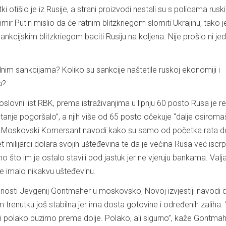
ki otišlo je iz Rusije, a strani proizvodi nestali su s policama rusk
mir Putin mislio da će ratnim blitzkriegom slomiti Ukrajinu, tako je
kcijskim blitzkriegom baciti Rusiju na koljena. Nije prošlo ni je
dnim sankcijama? Koliko su sankcije naštetile ruskoj ekonomiji i
a?
lovni list RBK, prema istraživanjima u lipnju 60 posto Rusa je r
stanje pogoršalo”, a njih više od 65 posto očekuje “dalje osiroma
”. Moskovski Komersant navodi kako su samo od početka rata d
et milijardi dolara svojih ušteđevina te da je većina Rusa već iscrp
no što im je ostalo stavili pod jastuk jer ne vjeruju bankama. Valja
je imalo nikakvu ušteđevinu.
osti Jevgenij Gontmaher u moskovskoj Novoj izvjestiji navodi d
trenutku još stabilna jer ima dosta gotovine i određenih zaliha. 
polako puzimo prema dolje. Polako, ali sigurno”, kaže Gontmah