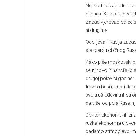
Ne, stotine zapadnih tvrt
dućana. Kao što je Vladi
Zapad vjerovao da će san
ni drugima.
Odolijeva li Rusija zapa
standardu običnog Rus
Kako piše moskovski pos
se njihovo “financijsko 
drugoj polovici godine
travnja Rusi izgubili des
svoju ušteđevinu ili su o
da više od pola Rusa ni
Doktor ekonomskih znan
ruska ekonomija u ovom 
padamo strmoglavo, mi 