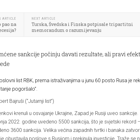
S ARTICLE
NEXT ARTICLE
o pao na
Turska, Švedska i Finska potpisale tripartitni
ecesija?
memorandum o razumijevanju
ene sankcije počinju davati rezultate, ali pravi efekt
jede
lovni list RBK, prema istraživanjima u junu 60 posto Rusa je re
stanje pogoršalo”.
rt Bajruši (“Jutarnji list”)
nkovi krenuli u osvajanje Ukrajine, Zapad je Rusiji uveo sankcije. 
pnja 2022. godine uvedeno 5500 sankcija, što je svjetski rekord –
edeno 3600 sankcija. Velika većina zapadnih tvrtki i banaka zatvori
je obustavila poslove s Rusijom i prekinula investicije. Traže se n