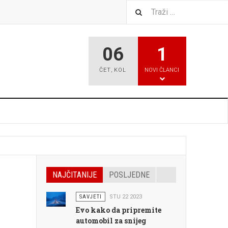
06
1
ČET
,
KOL
NOVI ČLANCI
NAJČITANIJE
POSLJEDNE
SAVJETI
STU 22 2023
Evo kako da pripremite
automobil za snijeg