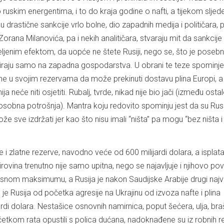
ruskim energentima, i to do kraja godine o nafti, a tijekom sljed
su drastične sankcije vrlo bolne, dio zapadnih medija i političara, 
orana Milanovića, pa i nekih analitičara, stvaraju mit da sankcije
željenim efektom, da uopće ne štete Rusiji, nego se, što je poseb
ktiraju samo na zapadna gospodarstva. U obrani te teze spominje
ine u svojim rezervama da može prekinuti dostavu plina Europi, a
 neće niti osjetiti. Rubalj, tvrde, nikad nije bio jači (između ostal
i osobna potrošnja). Mantra koju redovito spominju jest da su Rus
e sve izdržati jer kao što nisu imali “ništa” pa mogu “bez ništa i
e i zlatne rezerve, navodno veće od 600 milijardi dolara, a isplat
ovina trenutno nije samo upitna, nego se najavljuje i njihovo po
snom maksimumu, a Rusija je nakon Saudijske Arabije drugi najv
je Rusija od početka agresije na Ukrajinu od izvoza nafte i plina
di dolara. Nestašice osnovnih namirnica, poput šećera, ulja, bra
četkom rata opustili s polica dućana, nadoknađene su iz robnih re