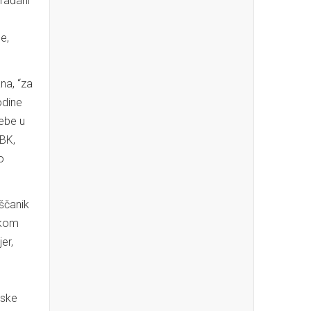
građani
e,
na, “za
odine
sebe u
RBK,
o
ščanik
ekom
er,
eske