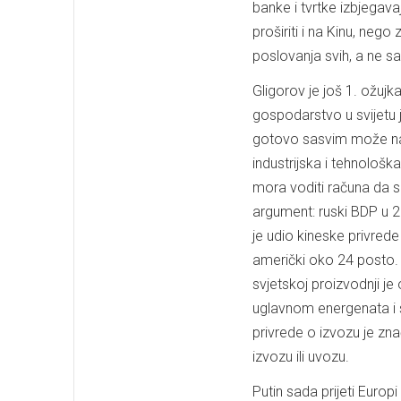
banke i tvrtke izbjegav
proširiti i na Kinu, nego
poslovanja svih, a ne s
Gligorov je još 1. ožujk
gospodarstvo u svijetu j
gotovo sasvim može nast
industrijska i tehnološka
mora voditi računa da s
argument: ruski BDP u 2
je udio kineske privred
američki oko 24 posto. 
svjetskoj proizvodnji je
uglavnom energenata i s
privrede o izvozu je zna
izvozu ili uvozu.
Putin sada prijeti Euro