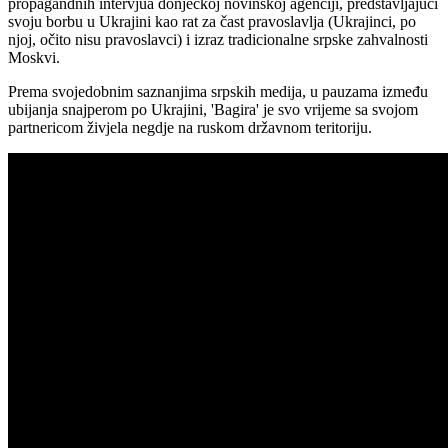
propagandnih intervjua donjeckoj novinskoj agenciji, predstavljajući
svoju borbu u Ukrajini kao rat za čast pravoslavlja (Ukrajinci, po
njoj, očito nisu pravoslavci) i izraz tradicionalne srpske zahvalnosti
Moskvi.
Prema svojedobnim saznanjima srpskih medija, u pauzama između
ubijanja snajperom po Ukrajini, 'Bagira' je svo vrijeme sa svojom
partnericom živjela negdje na ruskom državnom teritoriju.