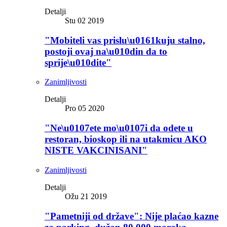
Detalji
Stu 02 2019
"Mobiteli vas prislu\u0161kuju stalno,
postoji ovaj na\u010din da to
sprije\u010dite"
Zanimljivosti
Detalji
Pro 05 2020
"Ne\u0107ete mo\u0107i da odete u
restoran, bioskop ili na utakmicu AKO
NISTE VAKCINISANI"
Zanimljivosti
Detalji
Ožu 21 2019
"Pametniji od države": Nije plaćao kazne