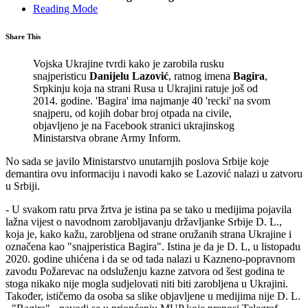
Reading Mode
Share This
Vojska Ukrajine tvrdi kako je zarobila rusku
snajperisticu
Danijelu Lazović
, ratnog imena
Bagira
,
Srpkinju koja na strani Rusa u Ukrajini ratuje još od
2014. godine. 'Bagira' ima najmanje 40 'recki' na svom
snajperu, od kojih dobar broj otpada na civile,
objavljeno je na Facebook stranici ukrajinskog
Ministarstva obrane Army Inform.
No sada se javilo Ministarstvo unutarnjih poslova Srbije koje
demantira ovu informaciju i navodi kako se Lazović nalazi u zatvoru
u Srbiji.
- U svakom ratu prva žrtva je istina pa se tako u medijima pojavila
lažna vijest o navodnom zarobljavanju državljanke Srbije D. L.,
koja je, kako kažu, zarobljena od strane oružanih strana Ukrajine i
označena kao "snajperistica Bagira". Istina je da je D. L, u listopadu
2020. godine uhićena i da se od tada nalazi u Kazneno-popravnom
zavodu Požarevac na odsluženju kazne zatvora od šest godina te
stoga nikako nije mogla sudjelovati niti biti zarobljena u Ukrajini.
Također, ističemo da osoba sa slike objavljene u medijima nije D. L.