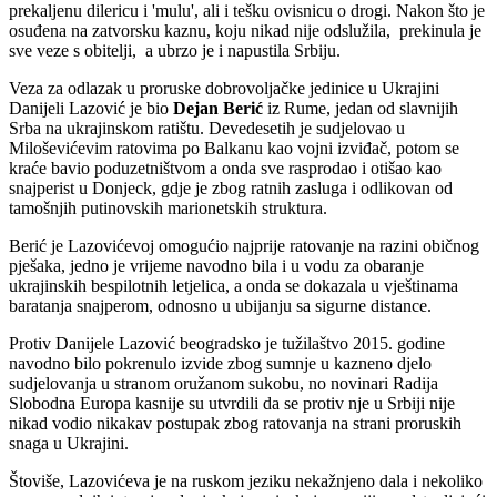
prekaljenu dilericu i 'mulu', ali i tešku ovisnicu o drogi. Nakon što je
osuđena na zatvorsku kaznu, koju nikad nije odslužila, prekinula je
sve veze s obitelji, a ubrzo je i napustila Srbiju.
Veza za odlazak u proruske dobrovoljačke jedinice u Ukrajini
Danijeli Lazović je bio
Dejan Berić
iz Rume, jedan od slavnijih
Srba na ukrajinskom ratištu. Devedesetih je sudjelovao u
Miloševićevim ratovima po Balkanu kao vojni izviđač, potom se
kraće bavio poduzetništvom a onda sve rasprodao i otišao kao
snajperist u Donjeck, gdje je zbog ratnih zasluga i odlikovan od
tamošnjih putinovskih marionetskih struktura.
Berić je Lazovićevoj omogućio najprije ratovanje na razini običnog
pješaka, jedno je vrijeme navodno bila i u vodu za obaranje
ukrajinskih bespilotnih letjelica, a onda se dokazala u vještinama
baratanja snajperom, odnosno u ubijanju sa sigurne distance.
Protiv Danijele Lazović beogradsko je tužilaštvo 2015. godine
navodno bilo pokrenulo izvide zbog sumnje u kazneno djelo
sudjelovanja u stranom oružanom sukobu, no novinari Radija
Slobodna Europa kasnije su utvrdili da se protiv nje u Srbiji nije
nikad vodio nikakav postupak zbog ratovanja na strani proruskih
snaga u Ukrajini.
Štoviše, Lazovićeva je na ruskom jeziku nekažnjeno dala i nekoliko