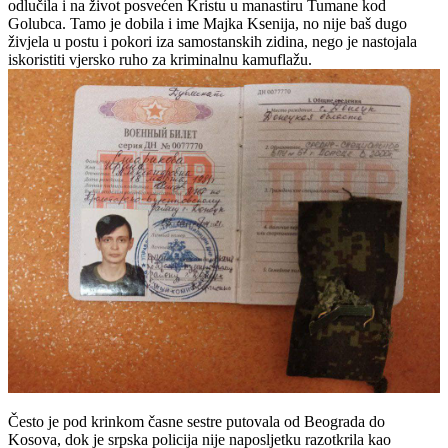
odlučila i na život posvećen Kristu u manastiru Tumane kod
Golubca. Tamo je dobila i ime Majka Ksenija, no nije baš dugo
živjela u postu i pokori iza samostanskih zidina, nego je nastojala
iskoristiti vjersko ruho za kriminalnu kamuflažu.
Često je pod krinkom časne sestre putovala od Beograda do
Kosova, dok je srpska policija nije naposljetku razotkrila kao