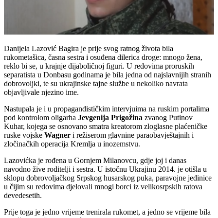
Danijela Lazović Bagira je prije svog ratnog života bila
rukometašica, časna sestra i osuđena dilerica droge: mnogo žena,
reklo bi se, u krajnje dijaboličnoj figuri. U redovima proruskih
separatista u Donbasu godinama je bila jedna od najslavnijih stranih
dobrovoljki, te su ukrajinske tajne službe u nekoliko navrata
objavljivale njezino ime.
Nastupala je i u propagandističkim intervjuima na ruskim portalima
pod kontrolom oligarha
Jevgenija Prigožina
zvanog Putinov
Kuhar, kojega se osnovano smatra kreatorom zloglasne plaćeničke
ruske vojske
Wagner
i režiserom glavnine paraobavještajnih i
zločinačkih operacija Kremlja u inozemstvu.
Lazovićka je rođena u Gornjem Milanovcu, gdje joj i danas
navodno žive roditelji i sestra. U istočnu Ukrajinu 2014. je otišla u
sklopu dobrovoljačkog Srpskog husarskog puka, paravojne jedinice
u čijim su redovima djelovali mnogi borci iz velikosrpskih ratova
devedesetih.
Prije toga je jedno vrijeme trenirala rukomet, a jedno se vrijeme bila