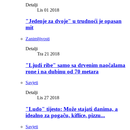
Detalji
Lis 01 2018
"Jedenje za dvoje" u trudnoći je opasan
mit
Zanimljivosti
Detalji
Tra 21 2018
"Ljudi ribe" samo sa drvenim naočalama
rone i na dubinu od 70 metara
Savjeti
Detalji
Lis 27 2018
"Ludo" tijesto: Može stajati danima, a
idealno za pogaču, kiflice, pizzu...
Savjeti