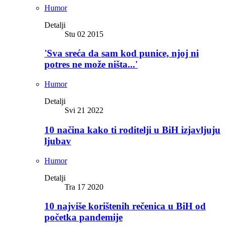
Humor
Detalji
Stu 02 2015
'Sva sreća da sam kod punice, njoj ni
potres ne može ništa...'
Humor
Detalji
Svi 21 2022
10 načina kako ti roditelji u BiH izjavljuju
ljubav
Humor
Detalji
Tra 17 2020
10 najviše korištenih rečenica u BiH od
početka pandemije