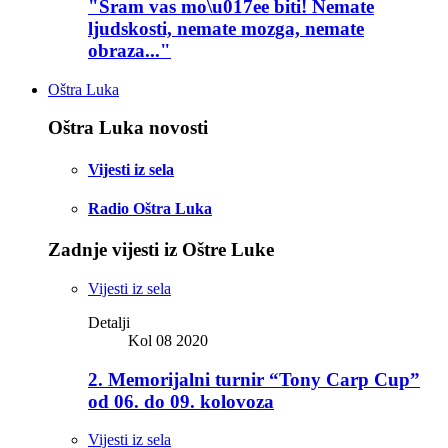
"Sram vas mo\u017ee biti! Nemate
ljudskosti, nemate mozga, nemate
obraza..."
Oštra Luka
Oštra Luka novosti
Vijesti iz sela
Radio Oštra Luka
Zadnje vijesti iz Oštre Luke
Vijesti iz sela
Detalji
Kol 08 2020
2. Memorijalni turnir “Tony Carp Cup”
od 06. do 09. kolovoza
Vijesti iz sela