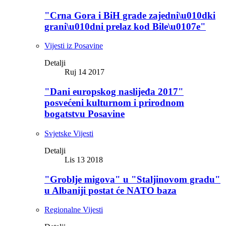
"Crna Gora i BiH grade zajedni\u010dki
grani\u010dni prelaz kod Bile\u0107e"
Vijesti iz Posavine
Detalji
Ruj 14 2017
"Dani europskog naslijeđa 2017"
posvećeni kulturnom i prirodnom
bogatstvu Posavine
Svjetske Vijesti
Detalji
Lis 13 2018
"Groblje migova" u "Staljinovom gradu"
u Albaniji postat će NATO baza
Regionalne Vijesti