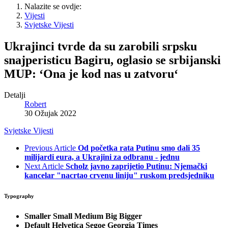
Nalazite se ovdje:
Vijesti
Svjetske Vijesti
Ukrajinci tvrde da su zarobili srpsku
snajperisticu Bagiru, oglasio se srbijanski
MUP: ‘Ona je kod nas u zatvoru‘
Detalji
Robert
30 Ožujak 2022
Svjetske Vijesti
Previous Article
Od početka rata Putinu smo dali 35
milijardi eura, a Ukrajini za odbranu - jednu
Next Article
Scholz javno zaprijetio Putinu: Njemački
kancelar "nacrtao crvenu liniju" ruskom predsjedniku
Typography
Smaller
Small
Medium
Big
Bigger
Default
Helvetica
Segoe
Georgia
Times