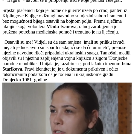
- "Bagira" - navodi se u priopćenju MUP koje prenosi Telegraf.
Srpsku plaćenicu koja je 'nome de guerre' uzela po crnoj panteri iz
Kiplingove Knjige o džungli navodno su njezini suborci ranjenu i
bez mogućnosti bijega ostavili na bojnom polju. Prema riječima
ukrajinskoga volontera
Vlada Ivanova
, ratnoj zarobljenici je
pružena potrebna medicinska pomoć i trenutno je na liječenju.
„Ostavili su me! Vidjeli su da sam ranjena, imali su priliku izvući
me, ali jednostavno su isparili nadajući se da ću umrijeti”, prenose
njezine navodne riječi pripadnici ukrajinskih snaga. Tamošnji mediji
objavili su i njezinu zaplijenjenu vojnu knjižicu s žigom 'Donjecke
narodne republike'. Ubijala je, razabire se, pod lažnim imenom
Irina
Starikova
. Pravi identitet joj je u dokumentu prikriven i očito
falsificiranim podatkom da je rođena u ukrajinskome gradu
Donjecku 1981. godine.