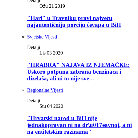
Detalji
Ožu 21 2019
"Hari" u Travniku pravi najveću
najautentičniju porciju ćevapa u BiH
Svjetske Vijesti
Detalji
Lis 03 2020
"HRABRA" NAJAVA IZ NJEMAČKE:
Uskoro potpuna zabrana benzinaca i
dizelaša, ali ni to nije sve…
Regionalne Vijesti
Detalji
Stu 04 2020
"Hrvatski narod u BiH nije
jednakopravan ni na dr\u017eavnoj, a ni
na entitetskim razinama"