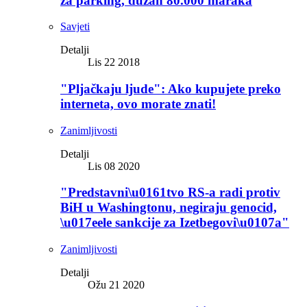
za parking, dužan 80.000 maraka
Savjeti
Detalji
Lis 22 2018
"Pljačkaju ljude": Ako kupujete preko
interneta, ovo morate znati!
Zanimljivosti
Detalji
Lis 08 2020
"Predstavni\u0161tvo RS-a radi protiv
BiH u Washingtonu, negiraju genocid,
\u017eele sankcije za Izetbegovi\u0107a"
Zanimljivosti
Detalji
Ožu 21 2020