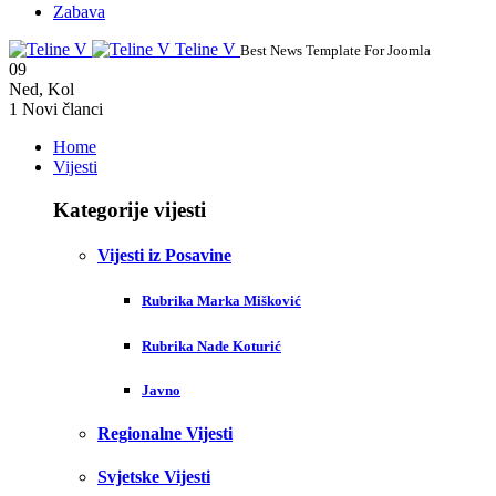
Zabava
Teline V
Best News Template For Joomla
09
Ned
,
Kol
1
Novi članci
Home
Vijesti
Kategorije vijesti
Vijesti iz Posavine
Rubrika Marka Mišković
Rubrika Nade Koturić
Javno
Regionalne Vijesti
Svjetske Vijesti