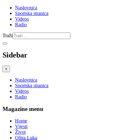
Naslovnica
Sportska stranica
Videos
Radio
Traži
Sidebar
×
Naslovnica
Sportska stranica
Videos
Radio
Magazine menu
Home
Vijesti
Život
Oštra Luka