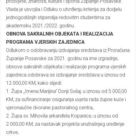
prosvjete, znanosti, kulture i sporta Županije Posavske.
Vlada je usvojila i Odluku o utvrđenju kriterija za dodjelu
jednogodišnjih stipendija redovitim studentima za
akademsku 2021./2022. godinu.
OBNOVA SAKRALNIH OBJEKATA I REALIZACIJA
PROGRAMA VJERSKIH ZAJEDNICA
Odlukom o odobravanju izdvajanja sredstava iz Proračuna
Županije Posavske za 2021. godinu na ime izgradnje,
obnove sakralnih objekata i realizacije programa vjerskih
zajednica odobrava se izdvajanje sredstava u iznosu od
12.000,00 KM, kako slijedi:
1. Župa „Imena Marijina“ Donji Svilaj, u iznosu od 5.000,00
KM, za sufinanciranje osiguranja uvjeta rada župne kuće i
vjeronaučne dvorane pastoralnog centra,
2. Župa sv. Mihovila arkanđela Kopanice, u iznosu od
2.000,00 KM, za nastavak projekta unutrašnjeg uređenje
crkve,