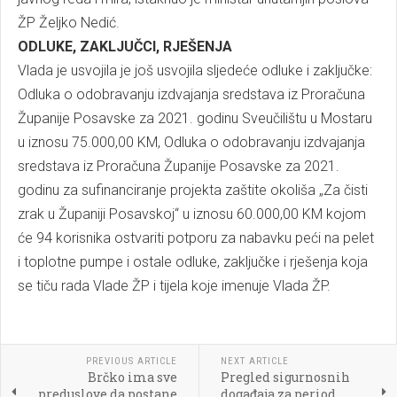
ŽP Željko Nedić.
ODLUKE, ZAKLJUČCI, RJEŠENJA
Vlada je usvojila je još usvojila sljedeće odluke i zaključke:
Odluka o odobravanju izdvajanja sredstava iz Proračuna
Županije Posavske za 2021. godinu Sveučilištu u Mostaru
u iznosu 75.000,00 KM, Odluka o odobravanju izdvajanja
sredstava iz Proračuna Županije Posavske za 2021.
godinu za sufinanciranje projekta zaštite okoliša „Za čisti
zrak u Županiji Posavskoj“ u iznosu 60.000,00 KM kojom
će 94 korisnika ostvariti potporu za nabavku peći na pelet
i toplotne pumpe i ostale odluke, zaključke i rješenja koja
se tiču rada Vlade ŽP i tijela koje imenuje Vlada ŽP.
PREVIOUS ARTICLE
NEXT ARTICLE
Brčko ima sve
Pregled sigurnosnih
preduslove da postane
događaja za period