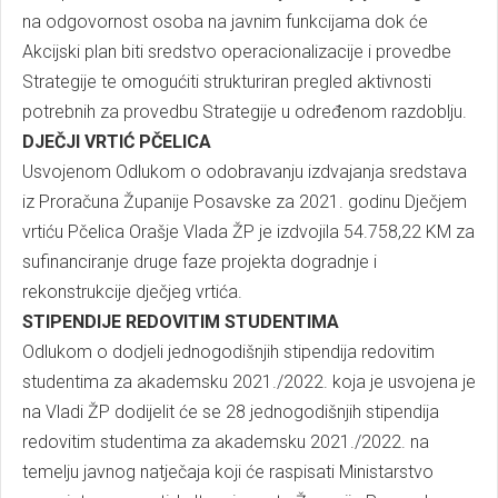
na odgovornost osoba na javnim funkcijama dok će
Akcijski plan biti sredstvo operacionalizacije i provedbe
Strategije te omogućiti strukturiran pregled aktivnosti
potrebnih za provedbu Strategije u određenom razdoblju.
DJEČJI VRTIĆ PČELICA
Usvojenom Odlukom o odobravanju izdvajanja sredstava
iz Proračuna Županije Posavske za 2021. godinu Dječjem
vrtiću Pčelica Orašje Vlada ŽP je izdvojila 54.758,22 KM za
sufinanciranje druge faze projekta dogradnje i
rekonstrukcije dječjeg vrtića.
STIPENDIJE REDOVITIM STUDENTIMA
Odlukom o dodjeli jednogodišnjih stipendija redovitim
studentima za akademsku 2021./2022. koja je usvojena je
na Vladi ŽP dodijelit će se 28 jednogodišnjih stipendija
redovitim studentima za akademsku 2021./2022. na
temelju javnog natječaja koji će raspisati Ministarstvo