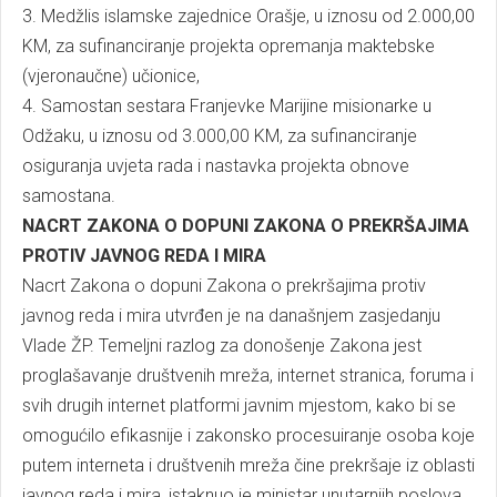
3. Medžlis islamske zajednice Orašje, u iznosu od 2.000,00
KM, za sufinanciranje projekta opremanja maktebske
(vjeronaučne) učionice,
4. Samostan sestara Franjevke Marijine misionarke u
Odžaku, u iznosu od 3.000,00 KM, za sufinanciranje
osiguranja uvjeta rada i nastavka projekta obnove
samostana.
NACRT ZAKONA O DOPUNI ZAKONA O PREKRŠAJIMA
PROTIV JAVNOG REDA I MIRA
Nacrt Zakona o dopuni Zakona o prekršajima protiv
javnog reda i mira utvrđen je na današnjem zasjedanju
Vlade ŽP. Temeljni razlog za donošenje Zakona jest
proglašavanje društvenih mreža, internet stranica, foruma i
svih drugih internet platformi javnim mjestom, kako bi se
omogućilo efikasnije i zakonsko procesuiranje osoba koje
putem interneta i društvenih mreža čine prekršaje iz oblasti
javnog reda i mira, istaknuo je ministar unutarnjih poslova