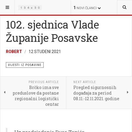
NALAZITE SE OVDJE:
VIJESTI
VIJESTI IZ POSAVINE
1
NOVI ČLANCI
102. sjednica Vlade
Županije Posavske
ROBERT
12 STUDENI 2021
VIJESTI IZ POSAVINE
PREVIOUS ARTICLE
NEXT ARTICLE
Brčko ima sve
Pregled sigurnosnih
preduslove da postane
događaja za period
regionalni logistički
08.11.-12.11.2021. godine
centar