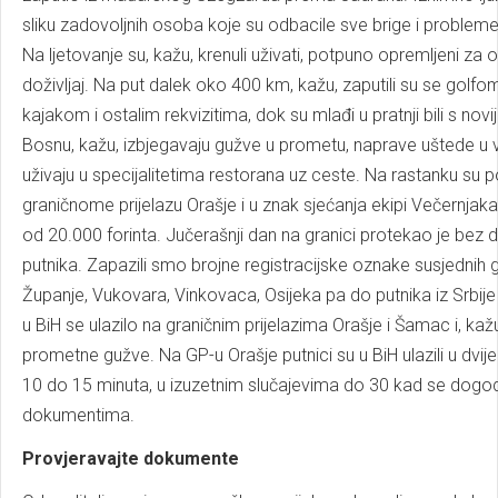
sliku zadovoljnih osoba koje su odbacile sve brige i probleme
Na ljetovanje su, kažu, krenuli uživati, potpuno opremljeni za o
doživljaj. Na put dalek oko 400 km, kažu, zaputili su se golfo
kajakom i ostalim rekvizitima, dok su mlađi u pratnji bili s 
Bosnu, kažu, izbjegavaju gužve u prometu, naprave uštede u 
uživaju u specijalitetima restorana uz ceste. Na rastanku su poh
graničnome prijelazu Orašje i u znak sjećanja ekipi Večernjaka
od 20.000 forinta. Jučerašnji dan na granici protekao je bez d
putnika. Zapazili smo brojne registracijske oznake susjednih g
Županje, Vukovara, Vinkovaca, Osijeka pa do putnika iz Srbij
u BiH se ulazilo na graničnim prijelazima Orašje i Šamac i, kaž
prometne gužve. Na GP-u Orašje putnici su u BiH ulazili u dvije
10 do 15 minuta, u izuzetnim slučajevima do 30 kad se dog
dokumentima.
Provjeravajte dokumente