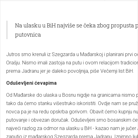
Na ulasku u BiH najviše se čeka zbog propusta pu
putovnica
Jutros smo krenuli iz Szegzarda u Mađarskoj i planirani prvi 
Orašju. Nismo imali zastoja na putu i ovom relacijom tradic
prema Jadranu jer je daleko povoljnija, piše Večernji list BiH.
Oduševljeni ćevapima
Od Mađarske do ulaska u Bosnu nigdje na granicama nismo pr
tako da ćemo stanku višestruko iskoristiti. Ovdje nam se pr
novca pa je na redu opskrba gorivom. Obavit ćemo kupnju nuž
putovanje i obvezan doručak. Oduševljeni smo bosanskim ćeva
najveći razlog za odmor na ulasku u BiH - kazao nam je jučer Ah
zaputio iz mađarskog Szegzarda prema Jadranu. Iznimno ljub