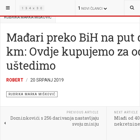
NALAZITE SE OVDJE:
VIJESTI
VIJESTI IZ POSAVINE
1
NOVI ČLANCI
RUBRIKA MARKA MIŠKOVIĆ
Mađari preko BiH na put 
km: Ovdje kupujemo za o
uštedimo
ROBERT
20 SRPANJ 2019
RUBRIKA MARKA MIŠKOVIĆ
PREVIOUS ARTICLE
NEXT ARTICLE
Dominkovići s 256 darivanja nastavljaju
Mlađi od 40
svoju misiju
nekretnine 