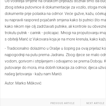
Od voditelja smjene na oraškom prijelazu doznali smo da bud
zbog isteka putovnice ili dokumentacije za vozilo, stoga mole
dokumente prije polaska na odmor. Veće gužve, kažu, očekuju
su napravili raspored pojačanih smjena kako bi putnici što man
kako nikom nije cilj zadržavati putnike, ali kontrole su obvezn
trokutu putnik - carinik - policajac. Mnogi na proputovanju ima
s obitelji Marić iz Vukovara koja je na more krenula, kako kaž
- Tradicionalno dolazimo u Orašje u šoping pa ovaj prijelaz kor
najpogodniji na putu prema Jadranu. Zbog djece se malo o
vodom, gorivom i strpljenjem i odvajamo se prema Doboju. Kr
putovanje do mora, ima dobrih lokacija za odmor, djeca uživaju
našeg ljetovanja - kažu nam Marići.
Autor: Marko Mišković
PREVIOUS ARTICLE
NEXT ARTICLE