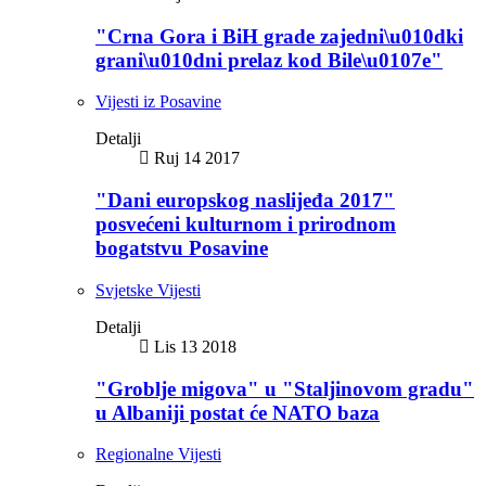
"Crna Gora i BiH grade zajedni\u010dki
grani\u010dni prelaz kod Bile\u0107e"
Vijesti iz Posavine
Detalji
Ruj 14 2017
"Dani europskog naslijeđa 2017"
posvećeni kulturnom i prirodnom
bogatstvu Posavine
Svjetske Vijesti
Detalji
Lis 13 2018
"Groblje migova" u "Staljinovom gradu"
u Albaniji postat će NATO baza
Regionalne Vijesti