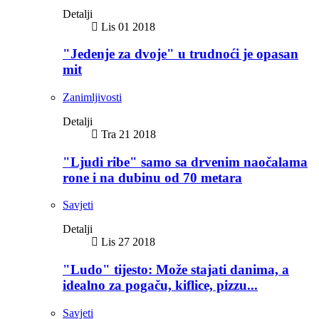
Detalji
Lis 01 2018
"Jedenje za dvoje" u trudnoći je opasan
mit
Zanimljivosti
Detalji
Tra 21 2018
"Ljudi ribe" samo sa drvenim naočalama
rone i na dubinu od 70 metara
Savjeti
Detalji
Lis 27 2018
"Ludo" tijesto: Može stajati danima, a
idealno za pogaču, kiflice, pizzu...
Savjeti