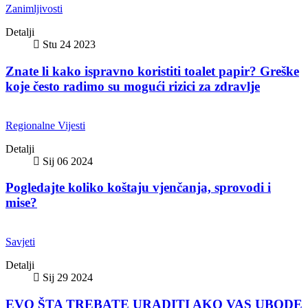
Zanimljivosti
Detalji
Stu 24 2023
Znate li kako ispravno koristiti toalet papir? Greške
koje često radimo su mogući rizici za zdravlje
Regionalne Vijesti
Detalji
Sij 06 2024
Pogledajte koliko koštaju vjenčanja, sprovodi i
mise?
Savjeti
Detalji
Sij 29 2024
EVO ŠTA TREBATE URADITI AKO VAS UBODE