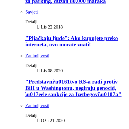
za parking, dužan 80.000 maraka
Savjeti
Detalji
Lis 22 2018
"Pljačkaju ljude": Ako kupujete preko
interneta, ovo morate znati!
Zanimljivosti
Detalji
Lis 08 2020
"Predstavni\u0161tvo RS-a radi protiv
BiH u Washingtonu, negiraju genocid,
\u017eele sankcije za Izetbegovi\u0107a"
Zanimljivosti
Detalji
Ožu 21 2020