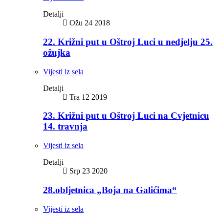
Detalji
Ožu 24 2018
22. Križni put u Oštroj Luci u nedjelju 25.
ožujka
Vijesti iz sela
Detalji
Tra 12 2019
23. Križni put u Oštroj Luci na Cvjetnicu
14. travnja
Vijesti iz sela
Detalji
Srp 23 2020
28.obljetnica „Boja na Galićima“
Vijesti iz sela