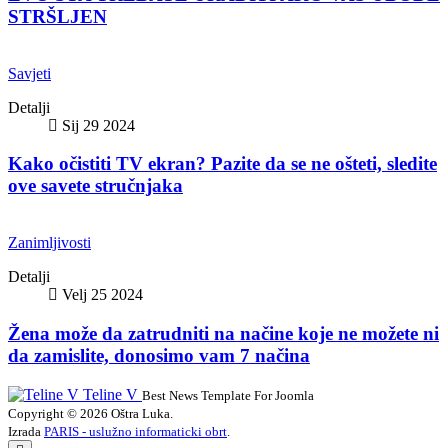
STRŠLJEN
Savjeti
Detalji
Sij 29 2024
Kako očistiti TV ekran? Pazite da se ne ošteti, sledite
ove savete stručnjaka
Zanimljivosti
Detalji
Velj 25 2024
Žena može da zatrudniti na načine koje ne možete ni
da zamislite, donosimo vam 7 načina
Teline V
Best News Template For Joomla
Copyright © 2026 Oštra Luka.
Izrada
PARIS - uslužno informaticki obrt
.