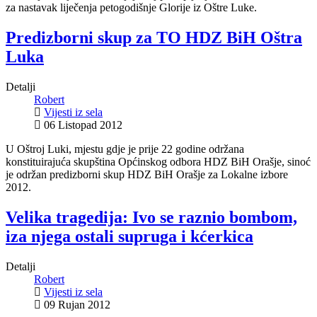
za nastavak liječenja petogodišnje Glorije iz Oštre Luke.
Predizborni skup za TO HDZ BiH Oštra
Luka
Detalji
Robert
Vijesti iz sela
06 Listopad 2012
U Oštroj Luki, mjestu gdje je prije 22 godine održana
konstituirajuća skupština Općinskog odbora HDZ BiH Orašje, sinoć
je održan predizborni skup HDZ BiH Orašje za Lokalne izbore
2012.
Velika tragedija: Ivo se raznio bombom,
iza njega ostali supruga i kćerkica
Detalji
Robert
Vijesti iz sela
09 Rujan 2012