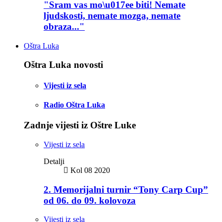
"Sram vas mo\u017ee biti! Nemate
ljudskosti, nemate mozga, nemate
obraza..."
Oštra Luka
Oštra Luka novosti
Vijesti iz sela
Radio Oštra Luka
Zadnje vijesti iz Oštre Luke
Vijesti iz sela
Detalji
Kol 08 2020
2. Memorijalni turnir “Tony Carp Cup”
od 06. do 09. kolovoza
Vijesti iz sela