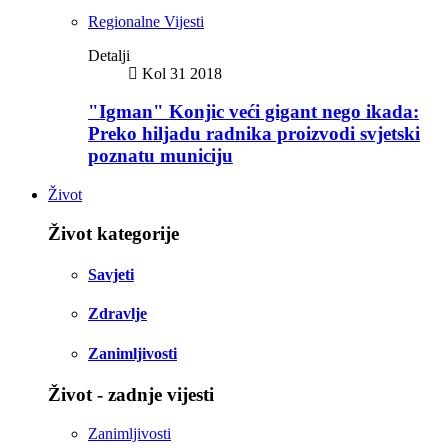
Regionalne Vijesti
Detalji
Kol 31 2018
"Igman" Konjic veći gigant nego ikada:
Preko hiljadu radnika proizvodi svjetski
poznatu municiju
Život
Život kategorije
Savjeti
Zdravlje
Zanimljivosti
Život - zadnje vijesti
Zanimljivosti