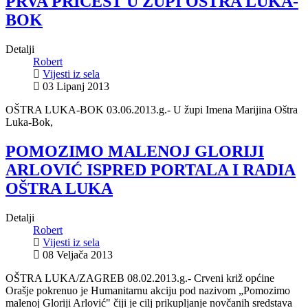
PRVA PRIČEST U ŽUPI OŠTRA LUKA-
BOK
Detalji
Robert
Vijesti iz sela
03 Lipanj 2013
OŠTRA LUKA-BOK 03.06.2013.g.- U župi Imena Marijina Oštra
Luka-Bok,
POMOZIMO MALENOJ GLORIJI
ARLOVIĆ ISPRED PORTALA I RADIA
OŠTRA LUKA
Detalji
Robert
Vijesti iz sela
08 Veljača 2013
OŠTRA LUKA/ZAGREB 08.02.2013.g.- Crveni križ općine
Orašje pokrenuo je Humanitarnu akciju pod nazivom „Pomozimo
malenoj Gloriji Arlović" čiji je cilj prikupljanje novčanih sredstava