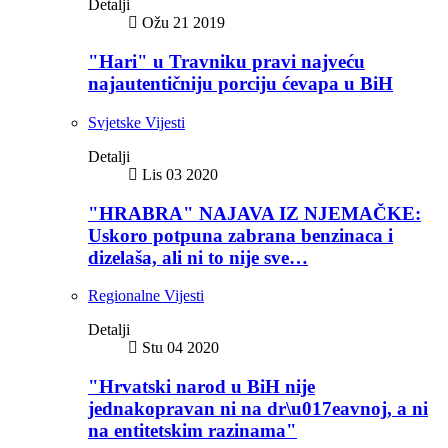
Detalji
Ožu 21 2019
"Hari" u Travniku pravi najveću
najautentičniju porciju ćevapa u BiH
Svjetske Vijesti
Detalji
Lis 03 2020
"HRABRA" NAJAVA IZ NJEMAČKE:
Uskoro potpuna zabrana benzinaca i
dizelaša, ali ni to nije sve…
Regionalne Vijesti
Detalji
Stu 04 2020
"Hrvatski narod u BiH nije
jednakopravan ni na dr\u017eavnoj, a ni
na entitetskim razinama"