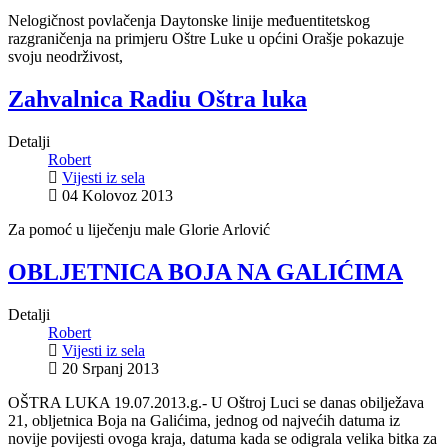
Nelogičnost povlačenja Daytonske linije međuentitetskog
razgraničenja na primjeru Oštre Luke u općini Orašje pokazuje
svoju neodrživost,
Zahvalnica Radiu Oštra luka
Detalji
Robert
Vijesti iz sela
04 Kolovoz 2013
Za pomoć u liječenju male Glorie Arlović
OBLJETNICA BOJA NA GALIĆIMA
Detalji
Robert
Vijesti iz sela
20 Srpanj 2013
OŠTRA LUKA 19.07.2013.g.- U Oštroj Luci se danas obilježava
21, obljetnica Boja na Galićima, jednog od najvećih datuma iz
novije povijesti ovoga kraja, datuma kada se odigrala velika bitka za