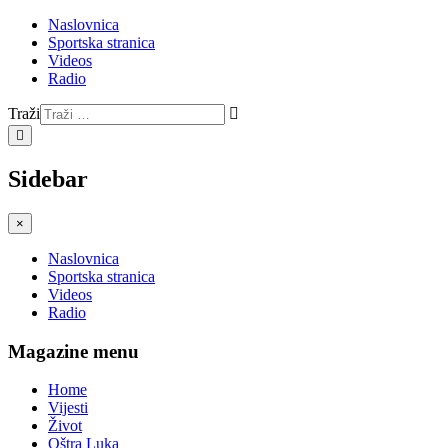
Naslovnica
Sportska stranica
Videos
Radio
Traži
Type 2 or more characters
for results.
Sidebar
×
Naslovnica
Sportska stranica
Videos
Radio
Magazine menu
Home
Vijesti
Život
Oštra Luka