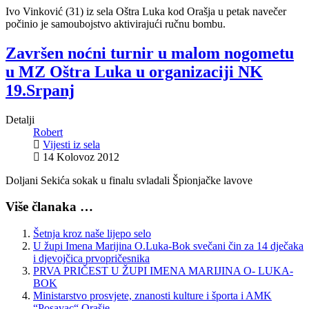
Ivo Vinković (31) iz sela Oštra Luka kod Orašja u petak navečer
počinio je samoubojstvo aktivirajući ručnu bombu.
Završen noćni turnir u malom nogometu
u MZ Oštra Luka u organizaciji NK
19.Srpanj
Detalji
Robert
Vijesti iz sela
14 Kolovoz 2012
Doljani Sekića sokak u finalu svladali Špionjačke lavove
Više članaka …
Šetnja kroz naše lijepo selo
U župi Imena Marijina O.Luka-Bok svečani čin za 14 dječaka
i djevojčica prvopričesnika
PRVA PRIČEST U ŽUPI IMENA MARIJINA O- LUKA-
BOK
Ministarstvo prosvjete, znanosti kulture i športa i AMK
“Posavac“ Orašje