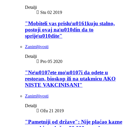
Detalji
Stu 02 2019
"Mobiteli vas prislu\u0161kuju stalno,
postoji ovaj na\u010din da to
sprije\u010dite"
Zanimljivosti
Detalji
Pro 05 2020
"Ne\u0107ete mo\u0107i da odete u
restoran, bioskop ili na utakmicu AKO
NISTE VAKCINISANI"
Zanimljivosti
Detalji
Ožu 21 2019
"Pametniji od države": Nije plaćao kazne