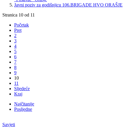
Javni poziv za godišnjicu 106.BRIGADE HVO ORAŠJE
Stranica 10 od 11
Početak
Pret
2
3
4
5
6
7
8
9
10
11
Sljedeće
Kraj
Najčitanije
Posljedne
Savjeti