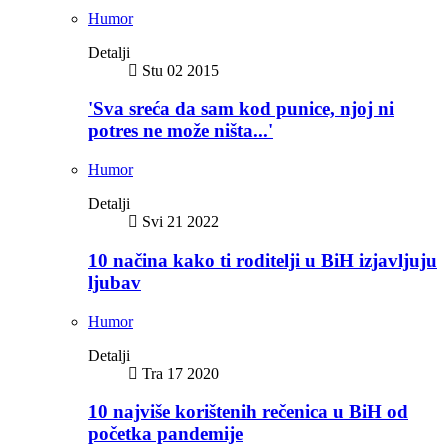
Humor
Detalji
Stu 02 2015
'Sva sreća da sam kod punice, njoj ni
potres ne može ništa...'
Humor
Detalji
Svi 21 2022
10 načina kako ti roditelji u BiH izjavljuju
ljubav
Humor
Detalji
Tra 17 2020
10 najviše korištenih rečenica u BiH od
početka pandemije