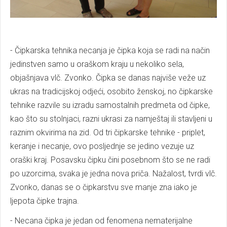
- Čipkarska tehnika necanja je čipka koja se radi na način
jedinstven samo u oraškom kraju u nekoliko sela,
objašnjava vlč. Zvonko. Čipka se danas najviše veže uz
ukras na tradicijskoj odjeći, osobito ženskoj, no čipkarske
tehnike razvile su izradu samostalnih predmeta od čipke,
kao što su stolnjaci, razni ukrasi za namještaj ili stavljeni u
raznim okvirima na zid. Od tri čipkarske tehnike - priplet,
keranje i necanje, ovo posljednje se jedino vezuje uz
oraški kraj. Posavsku čipku čini posebnom što se ne radi
po uzorcima, svaka je jedna nova priča. Nažalost, tvrdi vlč.
Zvonko, danas se o čipkarstvu sve manje zna iako je
ljepota čipke trajna.
- Necana čipka je jedan od fenomena nematerijalne