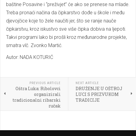
baštine Posavine i “preživjet” će ako se prenese na mlade.
Treba pronaći načina da čipkarstvo dođe u škole i među
djevojčice koje to žele naučiti jer, što se ranije nauče
čipkarstvu, kroz iskustvo sve više čipka dobiva na ljepoti.
Takvi programi lako bi prošli kroz međunarodne projekte,
smatra vlč. Zvonko Martić.
Autor: NADA KOTURIĆ
PREVIOUS ARTICLE
NEXT ARTICLE
Oštra Luka: Ribolovci
DRUŽENJE U OŠTROJ
organizirali
LUCI S PRIZVUKOM
tradicionalni ribarski
TRADICIJE
ručak