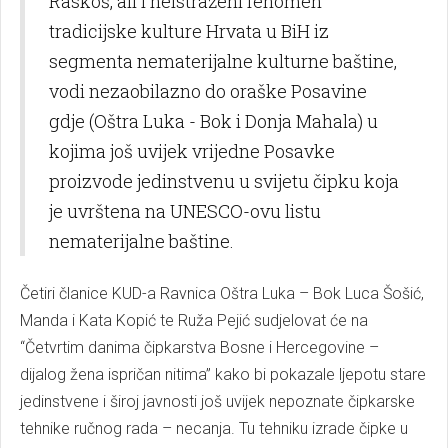
Raskoš, ali i neistraženi fenomen
tradicijske kulture Hrvata u BiH iz
segmenta nematerijalne kulturne baštine,
vodi nezaobilazno do oraške Posavine
gdje (Oštra Luka - Bok i Donja Mahala) u
kojima još uvijek vrijedne Posavke
proizvode jedinstvenu u svijetu čipku koja
je uvrštena na UNESCO-ovu listu
nematerijalne baštine.
Četiri članice KUD-a Ravnica Oštra Luka – Bok Luca Šošić,
Manda i Kata Kopić te Ruža Pejić sudjelovat će na
“Četvrtim danima čipkarstva Bosne i Hercegovine –
dijalog žena ispričan nitima” kako bi pokazale ljepotu stare
jedinstvene i široj javnosti još uvijek nepoznate čipkarske
tehnike ručnog rada – necanja. Tu tehniku izrade čipke u