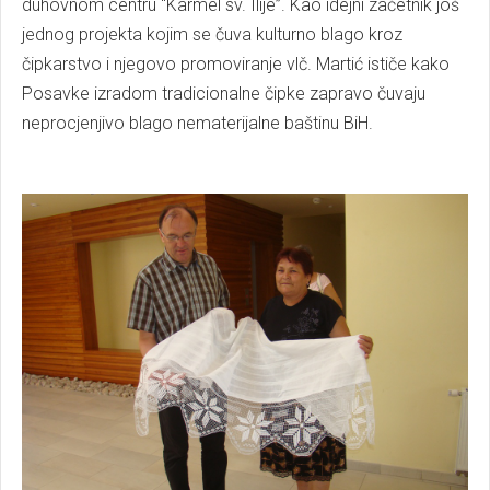
duhovnom centru “Karmel sv. Ilije”. Kao idejni začetnik još
jednog projekta kojim se čuva kulturno blago kroz
čipkarstvo i njegovo promoviranje vlč. Martić ističe kako
Posavke izradom tradicionalne čipke zapravo čuvaju
neprocjenjivo blago nematerijalne baštinu BiH.