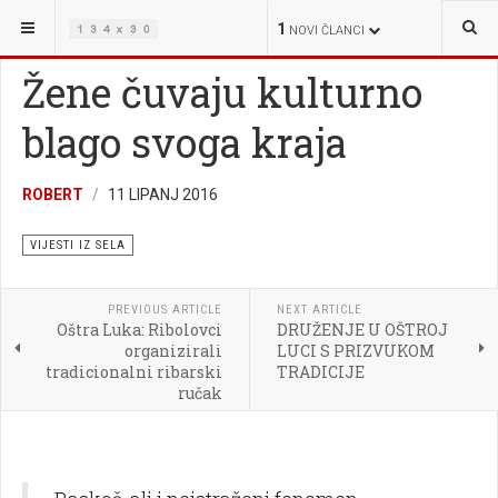
NALAZITE SE OVDJE:
OŠTRA LUKA
VIJESTI IZ SELA
1
NOVI ČLANCI
Žene čuvaju kulturno
blago svoga kraja
ROBERT
11 LIPANJ 2016
VIJESTI IZ SELA
PREVIOUS ARTICLE
NEXT ARTICLE
Oštra Luka: Ribolovci
DRUŽENJE U OŠTROJ
organizirali
LUCI S PRIZVUKOM
tradicionalni ribarski
TRADICIJE
ručak