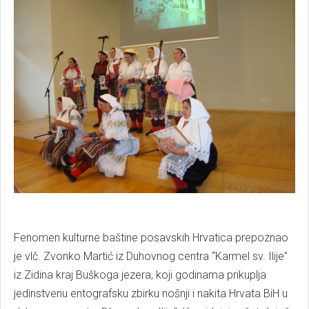
Fenomen kulturne baštine posavskih Hrvatica prepoznao
je vlč. Zvonko Martić iz Duhovnog centra “Karmel sv. Ilije”
iz Zidina kraj Buškoga jezera, koji godinama prikuplja
jedinstvenu entografsku zbirku nošnji i nakita Hrvata BiH u