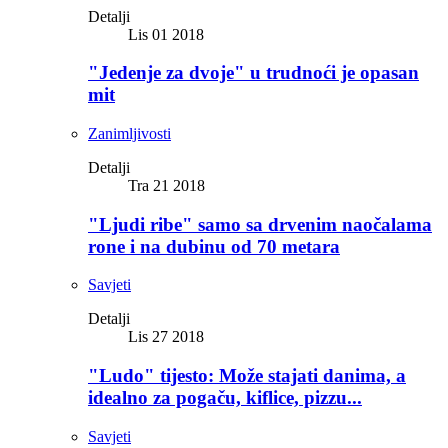
Detalji
Lis 01 2018
"Jedenje za dvoje" u trudnoći je opasan
mit
Zanimljivosti
Detalji
Tra 21 2018
"Ljudi ribe" samo sa drvenim naočalama
rone i na dubinu od 70 metara
Savjeti
Detalji
Lis 27 2018
"Ludo" tijesto: Može stajati danima, a
idealno za pogaču, kiflice, pizzu...
Savjeti