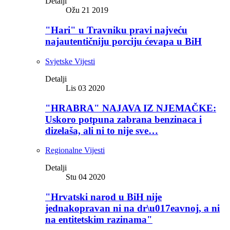
Detalji
Ožu 21 2019
"Hari" u Travniku pravi najveću
najautentičniju porciju ćevapa u BiH
Svjetske Vijesti
Detalji
Lis 03 2020
"HRABRA" NAJAVA IZ NJEMAČKE:
Uskoro potpuna zabrana benzinaca i
dizelaša, ali ni to nije sve…
Regionalne Vijesti
Detalji
Stu 04 2020
"Hrvatski narod u BiH nije
jednakopravan ni na dr\u017eavnoj, a ni
na entitetskim razinama"