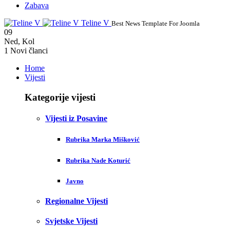
Zabava
Teline V
Best News Template For Joomla
09
Ned
,
Kol
1
Novi članci
Home
Vijesti
Kategorije vijesti
Vijesti iz Posavine
Rubrika Marka Mišković
Rubrika Nade Koturić
Javno
Regionalne Vijesti
Svjetske Vijesti