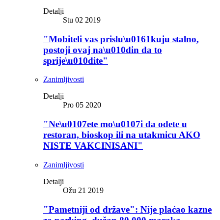
Detalji
Stu 02 2019
"Mobiteli vas prislu\u0161kuju stalno,
postoji ovaj na\u010din da to
sprije\u010dite"
Zanimljivosti
Detalji
Pro 05 2020
"Ne\u0107ete mo\u0107i da odete u
restoran, bioskop ili na utakmicu AKO
NISTE VAKCINISANI"
Zanimljivosti
Detalji
Ožu 21 2019
"Pametniji od države": Nije plaćao kazne