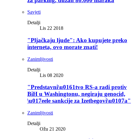
za parking, dužan 80.000 maraka
Savjeti
Detalji
Lis 22 2018
"Pljačkaju ljude": Ako kupujete preko
interneta, ovo morate znati!
Zanimljivosti
Detalji
Lis 08 2020
"Predstavni\u0161tvo RS-a radi protiv
BiH u Washingtonu, negiraju genocid,
\u017eele sankcije za Izetbegovi\u0107a"
Zanimljivosti
Detalji
Ožu 21 2020