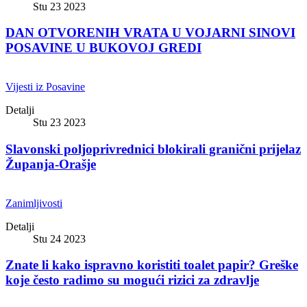
Stu 23 2023
DAN OTVORENIH VRATA U VOJARNI SINOVI
POSAVINE U BUKOVOJ GREDI
Vijesti iz Posavine
Detalji
Stu 23 2023
Slavonski poljoprivrednici blokirali granični prijelaz
Županja-Orašje
Zanimljivosti
Detalji
Stu 24 2023
Znate li kako ispravno koristiti toalet papir? Greške
koje često radimo su mogući rizici za zdravlje