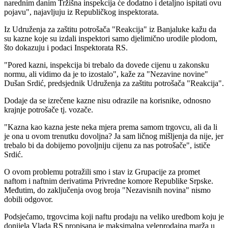
narednim danim Tržišna inspekcija će dodatno i detaljno ispitati ovu
pojavu", najavljuju iz Republičkog inspektorata.
Iz Udruženja za zaštitu potrošača "Reakcija" iz Banjaluke kažu da
su kazne koje su izdali inspektori samo djelimično urodile plodom,
što dokazuju i podaci Inspektorata RS.
"Pored kazni, inspekcija bi trebalo da dovede cijenu u zakonsku
normu, ali vidimo da je to izostalo", kaže za "Nezavine novine"
Dušan Srdić, predsjednik Udruženja za zaštitu potrošača "Reakcija".
Dodaje da se izrečene kazne nisu odrazile na korisnike, odnosno
krajnje potrošače tj. vozače.
"Kazna kao kazna jeste neka mjera prema samom trgovcu, ali da li
je ona u ovom trenutku dovoljna? Ja sam ličnog mišljenja da nije, jer
trebalo bi da dobijemo povoljniju cijenu za nas potrošače", ističe
Srdić.
O ovom problemu potražili smo i stav iz Grupacije za promet
naftom i naftnim derivatima Privredne komore Republike Srpske.
Međutim, do zaključenja ovog broja "Nezavisnih novina" nismo
dobili odgovor.
Podsjećamo, trgovcima koji naftu prodaju na veliko uredbom koju je
donijela Vlada RS propisana je maksimalna veleprodajna marža u