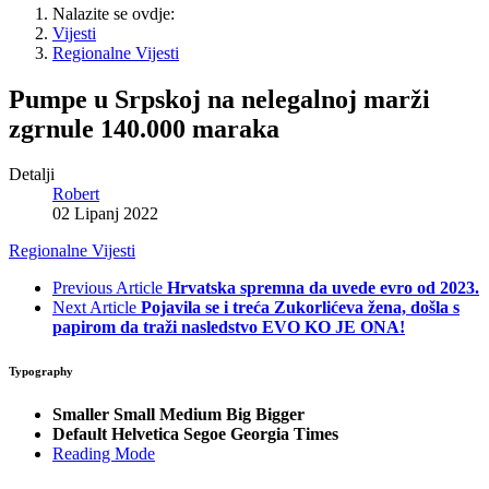
Nalazite se ovdje:
Vijesti
Regionalne Vijesti
Pumpe u Srpskoj na nelegalnoj marži
zgrnule 140.000 maraka
Detalji
Robert
02 Lipanj 2022
Regionalne Vijesti
Previous Article
Hrvatska spremna da uvede evro od 2023.
Next Article
Pojavila se i treća Zukorlićeva žena, došla s
papirom da traži nasledstvo EVO KO JE ONA!
Typography
Smaller
Small
Medium
Big
Bigger
Default
Helvetica
Segoe
Georgia
Times
Reading Mode