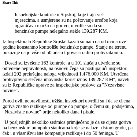
Share This
Inspekcijske kontrole u Srpskoj, koje traju već
mjesecima, a usmjerene su na poštovanje uredbe koja
ograničava maržu na gorivo, utvrdile su da su
benzinske pumpe nelegalno stekle 139.287 KM.
Iz Inspektorata Republike Srpske kazali su nam da od marta ove
godine konstantno kontrolišu benzinske pumpe. Stanje na terenu
pokazuje da je više od 50 odsto trgovaca radilo protivzakonito.
"Dosad su izvršene 163 kontrole, a u 101 slučaju utvrđene su
određene nepravilnosti, na osnovu čega su postupajući inspektori
izdali 202 prekršajna naloga vrijednosti 1.476.000 KM. Utvrđena
protivpravno stečena imovinska korist iznos 139.287 KM", naveli
su iz Republičke uprave za inspekcijske poslove za "Nezavisne
novine".
Pored ovih nepravilnosti, tržišni inspektori utvrdili su i da se cijena
goriva znatno razlikuje od pumpe do pumpe, o čemu su, podsjetimo,
"Nezavisne novine" prije nekoliko dana i pisale.
"U posljednjih nekoliko sedmica primijećeno je da se cijena goriva
na benzinskim pumpnim stanicama koje se nalaze u istom gradu, pa
čak i u vlasništvu iste kompanije razlikuje i do 50 feninga. U