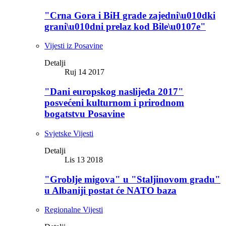
"Crna Gora i BiH grade zajedni\u010dki
grani\u010dni prelaz kod Bile\u0107e"
Vijesti iz Posavine
Detalji
Ruj 14 2017
"Dani europskog naslijeđa 2017"
posvećeni kulturnom i prirodnom
bogatstvu Posavine
Svjetske Vijesti
Detalji
Lis 13 2018
"Groblje migova" u "Staljinovom gradu"
u Albaniji postat će NATO baza
Regionalne Vijesti