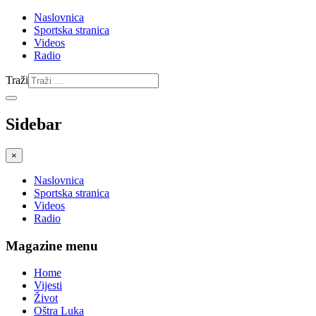
Naslovnica
Sportska stranica
Videos
Radio
Traži
Sidebar
×
Naslovnica
Sportska stranica
Videos
Radio
Magazine menu
Home
Vijesti
Život
Oštra Luka