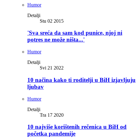
Humor
Detalji
Stu 02 2015
'Sva sreća da sam kod punice, njoj ni
potres ne može ništa...'
Humor
Detalji
Svi 21 2022
10 načina kako ti roditelji u BiH izjavljuju
ljubav
Humor
Detalji
Tra 17 2020
10 najviše korištenih rečenica u BiH od
početka pandemije