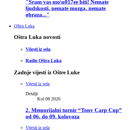
"Sram vas mo\u017ee biti! Nemate
ljudskosti, nemate mozga, nemate
obraza..."
Oštra Luka
Oštra Luka novosti
Vijesti iz sela
Radio Oštra Luka
Zadnje vijesti iz Oštre Luke
Vijesti iz sela
Detalji
Kol 08 2020
2. Memorijalni turnir “Tony Carp Cup”
od 06. do 09. kolovoza
Vijesti iz sela