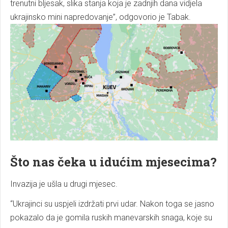
trenutni bljesak, slika stanja koja je zadnjih dana vidjela
ukrajinsko mini napredovanje”, odgovorio je Tabak.
Što nas čeka u idućim mjesecima?
Invazija je ušla u drugi mjesec.
“Ukrajinci su uspjeli izdržati prvi udar. Nakon toga se jasno
pokazalo da je gomila ruskih manevarskih snaga, koje su