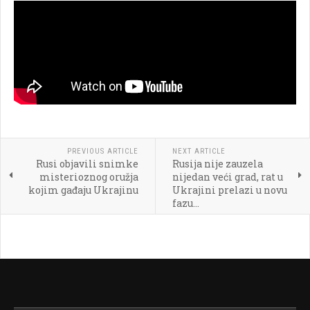
PREVIOUS ARTICLE
NEXT ARTICLE
Rusi objavili snimke
Rusija nije zauzela
misterioznog oružja
nijedan veći grad, rat u
kojim gađaju Ukrajinu
Ukrajini prelazi u novu
fazu...