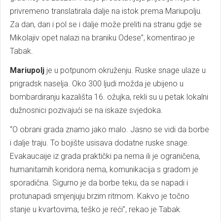
privremeno translatirala dalje na istok prema Mariupolju.
Za dan, dan i pol se i dalje može preliti na stranu gdje se
Mikolajiv opet nalazi na braniku Odese”, komentirao je
Tabak.
Mariupolj
je u potpunom okruženju. Ruske snage ulaze u
prigradsk naselja. Oko 300 ljudi možda je ubijeno u
bombardiranju kazališta 16. ožujka, rekli su u petak lokalni
dužnosnici pozivajući se na iskaze svjedoka.
“O obrani grada znamo jako malo. Jasno se vidi da borbe
i dalje traju. To bojište usisava dodatne ruske snage.
Evakaucaije iz grada praktički pa nema ili je ograničena,
humanitarnih koridora nema, komunikacija s gradom je
sporadična. Sigurno je da borbe teku, da se napadi i
protunapadi smjenjuju brzim ritmom. Kakvo je točno
stanje u kvartovima, teško je reći”, rekao je Tabak.