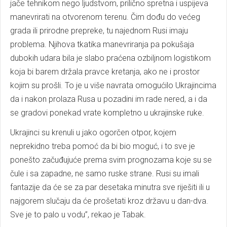
jače tehnikom nego ljudstvom, prilično spretna i uspijeva
manevrirati na otvorenom terenu. Čim dođu do većeg
grada ili prirodne prepreke, tu najednom Rusi imaju
problema. Njihova tkatika manevriranja pa pokušaja
dubokih udara bila je slabo praćena ozbiljnom logistikom
koja bi barem držala pravce kretanja, ako ne i prostor
kojim su prošli. To je u više navrata omogućilo Ukrajincima
da i nakon prolaza Rusa u pozadini im rade nered, a i da
se gradovi ponekad vrate kompletno u ukrajinske ruke.
Ukrajinci su krenuli u jako ogorčen otpor, kojem
neprekidno treba pomoć da bi bio moguć, i to sve je
ponešto začuđujuće prema svim prognozama koje su se
čule i sa zapadne, ne samo ruske strane. Rusi su imali
fantazije da će se za par desetaka minutra sve riješiti ili u
najgorem slučaju da će prošetati kroz državu u dan-dva.
Sve je to palo u vodu”, rekao je Tabak.