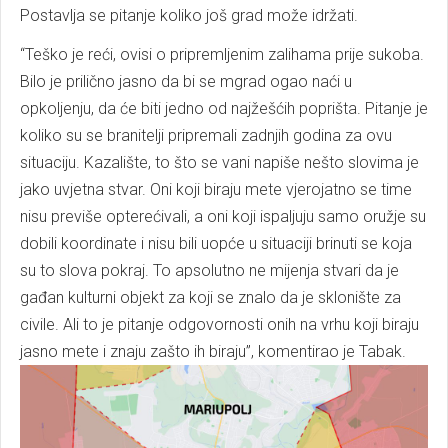
Postavlja se pitanje koliko još grad može idržati.
“Teško je reći, ovisi o pripremljenim zalihama prije sukoba.
Bilo je prilično jasno da bi se mgrad ogao naći u
opkoljenju, da će biti jedno od najžešćih poprišta. Pitanje je
koliko su se branitelji pripremali zadnjih godina za ovu
situaciju. Kazalište, to što se vani napiše nešto slovima je
jako uvjetna stvar. Oni koji biraju mete vjerojatno se time
nisu previše opterećivali, a oni koji ispaljuju samo oružje su
dobili koordinate i nisu bili uopće u situaciji brinuti se koja
su to slova pokraj. To apsolutno ne mijenja stvari da je
gađan kulturni objekt za koji se znalo da je sklonište za
civile. Ali to je pitanje odgovornosti onih na vrhu koji biraju
jasno mete i znaju zašto ih biraju”, komentirao je Tabak.