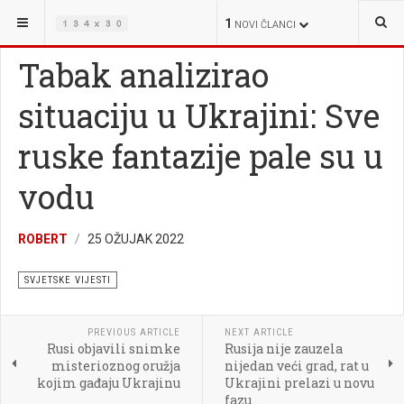
NALAZITE SE OVDJE:
VIJESTI
SVJETSKE VIJESTI
1
NOVI ČLANCI
Tabak analizirao
situaciju u Ukrajini: Sve
ruske fantazije pale su u
vodu
ROBERT
25 OŽUJAK 2022
SVJETSKE VIJESTI
PREVIOUS ARTICLE
NEXT ARTICLE
Rusi objavili snimke
Rusija nije zauzela
misterioznog oružja
nijedan veći grad, rat u
kojim gađaju Ukrajinu
Ukrajini prelazi u novu
fazu...