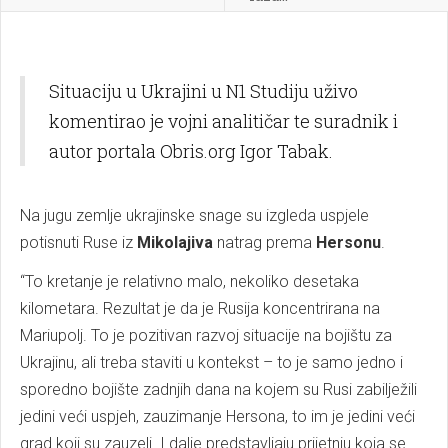
Situaciju u Ukrajini u N1 Studiju uživo
komentirao je vojni analitičar te suradnik i
autor portala Obris.org Igor Tabak.
Na jugu zemlje ukrajinske snage su izgleda uspjele
potisnuti Ruse iz
Mikolajiva
natrag prema
Hersonu
.
“To kretanje je relativno malo, nekoliko desetaka
kilometara. Rezultat je da je Rusija koncentrirana na
Mariupolj. To je pozitivan razvoj situacije na bojištu za
Ukrajinu, ali treba staviti u kontekst – to je samo jedno i
sporedno bojište zadnjih dana na kojem su Rusi zabilježili
jedini veći uspjeh, zauzimanje Hersona, to im je jedini veći
grad koji su zauzeli. I dalje predstavljaju prijetnju koja se