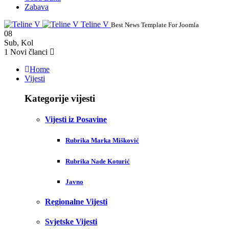
Zabava
Teline V
Best News Template For Joomla
08
Sub
,
Kol
1
Novi članci
Home
Vijesti
Kategorije vijesti
Vijesti iz Posavine
Rubrika Marka Mišković
Rubrika Nade Koturić
Javno
Regionalne Vijesti
Svjetske Vijesti