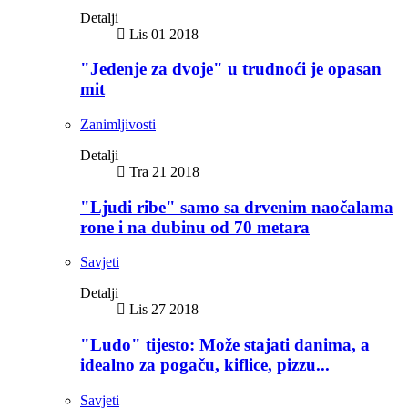
Detalji
Lis 01 2018
"Jedenje za dvoje" u trudnoći je opasan
mit
Zanimljivosti
Detalji
Tra 21 2018
"Ljudi ribe" samo sa drvenim naočalama
rone i na dubinu od 70 metara
Savjeti
Detalji
Lis 27 2018
"Ludo" tijesto: Može stajati danima, a
idealno za pogaču, kiflice, pizzu...
Savjeti