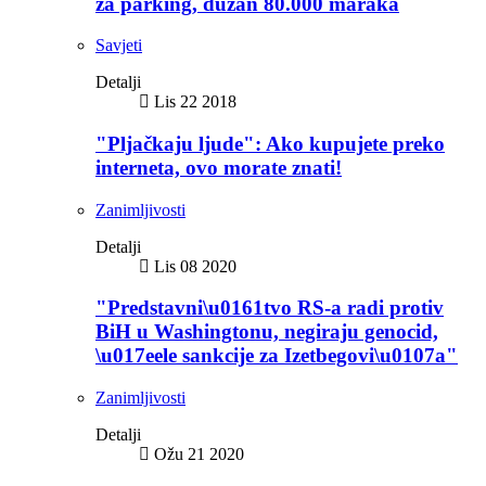
za parking, dužan 80.000 maraka
Savjeti
Detalji
Lis 22 2018
"Pljačkaju ljude": Ako kupujete preko
interneta, ovo morate znati!
Zanimljivosti
Detalji
Lis 08 2020
"Predstavni\u0161tvo RS-a radi protiv
BiH u Washingtonu, negiraju genocid,
\u017eele sankcije za Izetbegovi\u0107a"
Zanimljivosti
Detalji
Ožu 21 2020