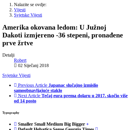
Nalazite se ovdje:
Vijesti
Svjetske Vijesti
Amerika okovana ledom: U Južnoj
Dakoti izmjereno -36 stepeni, pronađene
prve žrtve
Detalji
Robert
02 Siječanj 2018
Svjetske Vijesti
Previous Article
Japanac slučajno izmislio
samoobnavljajuće staklo
Next Article
Tečaj eura prema dolaru u 2017. skočio više
od 14 posto
Typography
Smaller
Small
Medium
Big
Bigger
Default
Helvetica
Segoe
Georgia
Times