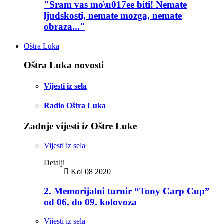
"Sram vas mo\u017ee biti! Nemate
ljudskosti, nemate mozga, nemate
obraza..."
Oštra Luka
Oštra Luka novosti
Vijesti iz sela
Radio Oštra Luka
Zadnje vijesti iz Oštre Luke
Vijesti iz sela
Detalji
Kol 08 2020
2. Memorijalni turnir “Tony Carp Cup”
od 06. do 09. kolovoza
Vijesti iz sela