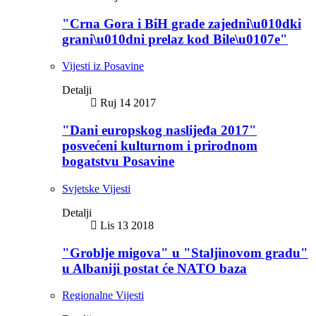
"Crna Gora i BiH grade zajedni\u010dki
grani\u010dni prelaz kod Bile\u0107e"
Vijesti iz Posavine
Detalji
Ruj 14 2017
"Dani europskog naslijeđa 2017"
posvećeni kulturnom i prirodnom
bogatstvu Posavine
Svjetske Vijesti
Detalji
Lis 13 2018
"Groblje migova" u "Staljinovom gradu"
u Albaniji postat će NATO baza
Regionalne Vijesti