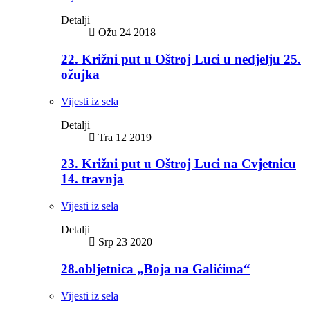
Detalji
Ožu 24 2018
22. Križni put u Oštroj Luci u nedjelju 25.
ožujka
Vijesti iz sela
Detalji
Tra 12 2019
23. Križni put u Oštroj Luci na Cvjetnicu
14. travnja
Vijesti iz sela
Detalji
Srp 23 2020
28.obljetnica „Boja na Galićima“
Vijesti iz sela