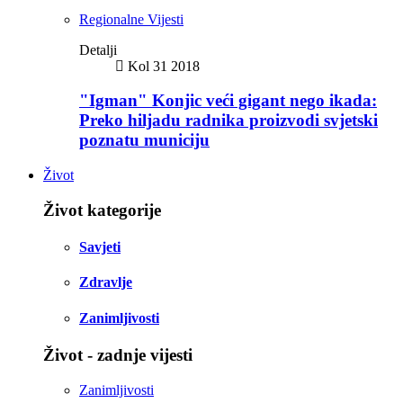
Regionalne Vijesti
Detalji
Kol 31 2018
"Igman" Konjic veći gigant nego ikada:
Preko hiljadu radnika proizvodi svjetski
poznatu municiju
Život
Život kategorije
Savjeti
Zdravlje
Zanimljivosti
Život - zadnje vijesti
Zanimljivosti