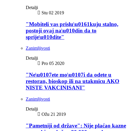
Detalji
Stu 02 2019
"Mobiteli vas prislu\u0161kuju stalno,
postoji ovaj na\u010din da to
sprije\u010dite"
Zanimljivosti
Detalji
Pro 05 2020
"Ne\u0107ete mo\u0107i da odete u
restoran, bioskop ili na utakmicu AKO
NISTE VAKCINISANI"
Zanimljivosti
Detalji
Ožu 21 2019
"Pametniji od države": Nije plaćao kazne