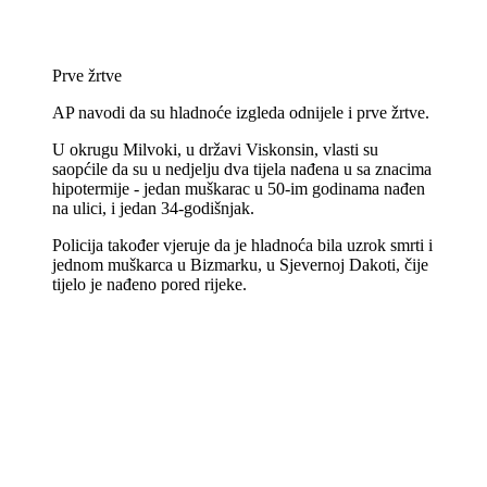
Prve žrtve
AP navodi da su hladnoće izgleda odnijele i prve žrtve.
U okrugu Milvoki, u državi Viskonsin, vlasti su
saopćile da su u nedjelju dva tijela nađena u sa znacima
hipotermije - jedan muškarac u 50-im godinama nađen
na ulici, i jedan 34-godišnjak.
Policija također vjeruje da je hladnoća bila uzrok smrti i
jednom muškarca u Bizmarku, u Sjevernoj Dakoti, čije
tijelo je nađeno pored rijeke.