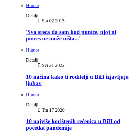
Humor
Detalji
Stu 02 2015
'Sva sreća da sam kod punice, njoj ni
potres ne može ništa...'
Humor
Detalji
Svi 21 2022
10 načina kako ti roditelji u BiH izjavljuju
ljubav
Humor
Detalji
Tra 17 2020
10 najviše korištenih rečenica u BiH od
početka pandemije