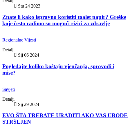
Detalji
Stu 24 2023
Znate li kako ispravno koristiti toalet papir? Greške
koje često radimo su mogući rizici za zdravlje
Regionalne Vijesti
Detalji
Sij 06 2024
Pogledajte koliko koštaju vjenčanja, sprovodi i
mise?
Savjeti
Detalji
Sij 29 2024
EVO ŠTA TREBATE URADITI AKO VAS UBODE
STRŠLJEN