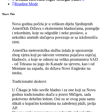
Reading Mode
Share This
Nova godina počela je u velikom dijelu Sjedinjenih
Američkih Država s ekstremnim hladnoćama, ponegdje
i rekordnim, koje su odgodile i neke proslave, a
nekoliko smrtnih slučajeva povezuju se sa izloženošću
zimi.
Američka meteorološka služba izdala je upozorenje
zbog vjetra koji po takvom vremenu pojačava osjećaj
hladnoće, a koje se odnosi na velika prostranstva SAD
- od Teksasa na jugu do Kanade na sjeveru, kao i od
Montane na zapadu, do država Nove Engleske na
istoku.
Tradicionalni skokovi
U Čikagu je bilo suviše hladno i za one koji za Novu
godinu tradicionalno skaču u jezero Mičigen, sada
pokriveno debelim ledom. Oni su se ovog puta samo
slikali u kupaćim kostimima na zaleđenoj plaži, javlja
AP.