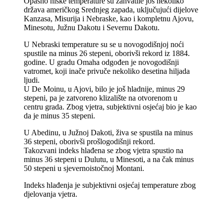
Opasno niske temperature su zahvatile još nekoliko
država američkog Srednjeg zapada, uključujući dijelove
Kanzasa, Misurija i Nebraske, kao i kompletnu Ajovu,
Minesotu, Južnu Dakotu i Severnu Dakotu.
U Nebraski temperature su se u novogodišnjoj noći
spustile na minus 26 stepeni, oborivši rekord iz 1884.
godine. U gradu Omaha odgođen je novogodišnji
vatromet, koji inače privuče nekoliko desetina hiljada
ljudi.
U De Moinu, u Ajovi, bilo je još hladnije, minus 29
stepeni, pa je zatvoreno klizalište na otvorenom u
centru grada. Zbog vjetra, subjektivni osjećaj bio je kao
da je minus 35 stepeni.
U Abedinu, u Južnoj Dakoti, živa se spustila na minus
36 stepeni, oborivši prošlogodišnji rekord.
Takozvani indeks hlađena se zbog vjetra spustio na
minus 36 stepeni u Dulutu, u Minesoti, a na čak minus
50 stepeni u sjevernoistočnoj Montani.
Indeks hlađenja je subjektivni osjećaj temperature zbog
djelovanja vjetra.