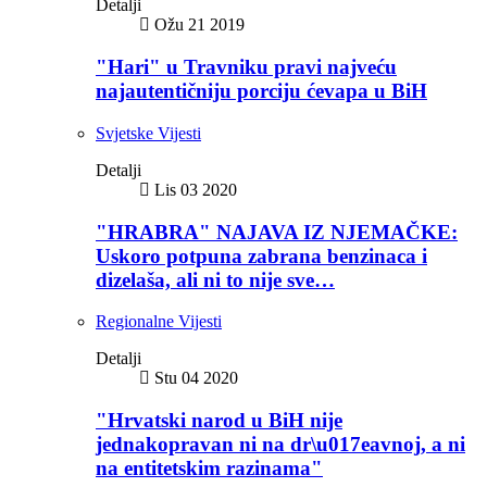
Detalji
Ožu 21 2019
"Hari" u Travniku pravi najveću
najautentičniju porciju ćevapa u BiH
Svjetske Vijesti
Detalji
Lis 03 2020
"HRABRA" NAJAVA IZ NJEMAČKE:
Uskoro potpuna zabrana benzinaca i
dizelaša, ali ni to nije sve…
Regionalne Vijesti
Detalji
Stu 04 2020
"Hrvatski narod u BiH nije
jednakopravan ni na dr\u017eavnoj, a ni
na entitetskim razinama"