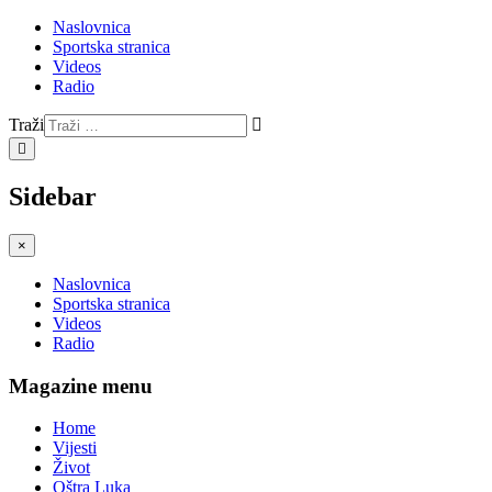
Naslovnica
Sportska stranica
Videos
Radio
Traži
Type 2 or more characters
for results.
Sidebar
×
Naslovnica
Sportska stranica
Videos
Radio
Magazine menu
Home
Vijesti
Život
Oštra Luka